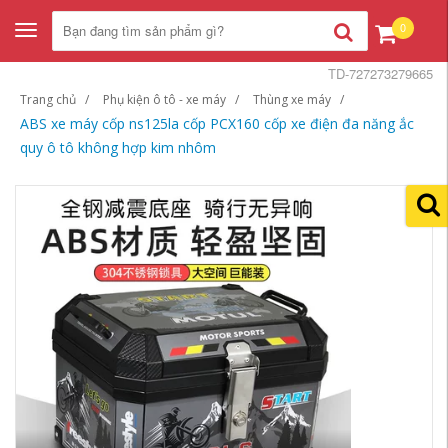
0
Toggle
navigation
TD-727273279665
Trang chủ
Phụ kiện ô tô - xe máy
Thùng xe máy
ABS xe máy cốp ns125la cốp PCX160 cốp xe điện đa năng ắc
quy ô tô không hợp kim nhôm