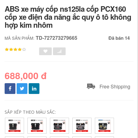
ABS xe máy cốp ns125la cốp PCX160
cốp xe điện đa năng ắc quy ô tô không
hợp kim nhôm
TD-727273279665
Đã bán 14
MÃ SẢN PHẨM:
688,000 đ
Free Shipping
SẮP XẾP THEO MÀU SẮC: