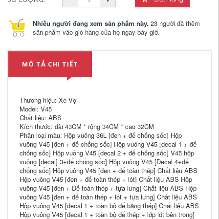
Nhiều người đang xem sản phẩm này.
23 người đã thêm
sản phẩm vào giỏ hàng của họ ngay bây giờ.
MÔ TẢ CHI TIẾT
Thương hiệu: Xe Vợ
Model: V45
Chất liệu: ABS
Kích thước: dài 43CM * rộng 34CM * cao 32CM
Phân loại màu: Hộp vuông 36L [đen + đế chống sốc] Hộp
vuông V45 [đen + đế chống sốc] Hộp vuông V45 [decal 1 + đế
chống sốc] Hộp vuông V45 [decal 2 + đế chống sốc] V45 hộp
vuông [decal] 3+đế chống sốc] Hộp vuông V45 [Decal 4+đế
chống sốc] Hộp vuông V45 [đen + đế toàn thép] Chất liệu ABS
Hộp vuông V45 [đen + đế toàn thép + lót] Chất liệu ABS Hộp
vuông V45 [đen + Đế toàn thép + tựa lưng] Chất liệu ABS Hộp
vuông V45 [đen + đế toàn thép + lót + tựa lưng] Chất liệu ABS
Hộp vuông V45 [decal 1 + toàn bộ đế bằng thép] Chất liệu ABS
Hộp vuông V45 [decal 1 + toàn bộ đế thép + lớp lót bên trong]