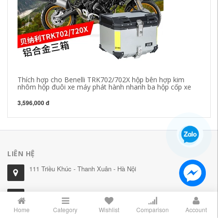
Thích hợp cho Benelli TRK702/702X hộp bên hợp kim
SJ
nhôm hộp đuôi xe máy phát hành nhanh ba hộp cốp xe
Xe
3,596,000 đ
4,
LIÊN HỆ
111 Triều Khúc - Thanh Xuân - Hà Nội
0965.68.68.11
Home
Category
Wishlist
Comparison
Account
078.82.83.789