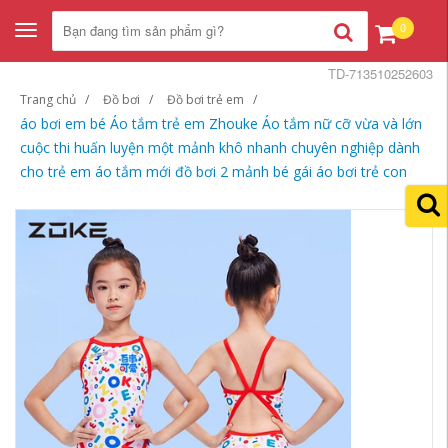
0
Toggle
navigation
TD-713510252603
Trang chủ
Đồ bơi
Đồ bơi trẻ em
áo bơi em bé Áo tắm trẻ em Zhouke Áo tắm nữ cỡ vừa và lớn
cuộc thi huấn luyện một mảnh khô nhanh chuyên nghiệp dành
cho trẻ em áo tắm mới đồ bơi 2 mảnh bé gái áo bơi trẻ con