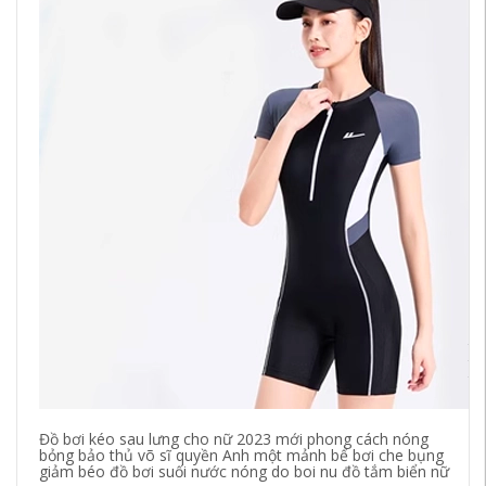
đồ
th
tắ
tắ
68
Đồ bơi kéo sau lưng cho nữ 2023 mới phong cách nóng
bỏng bảo thủ võ sĩ quyền Anh một mảnh bể bơi che bụng
giảm béo đồ bơi suối nước nóng do boi nu đồ tắm biển nữ