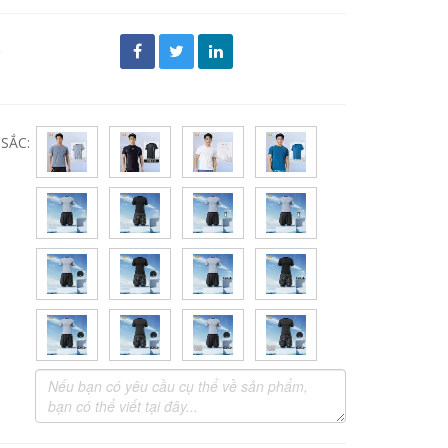
đ
SẮC: