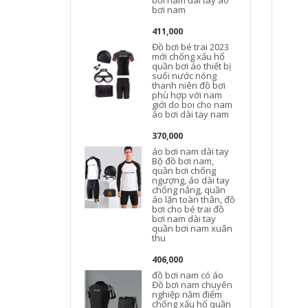
bơi nam dài tay áo
bơi nam
411,000
Đồ bơi bé trai 2023
mới chống xấu hổ
quần bơi áo thiết bị
suối nước nóng
thanh niên đồ bơi
phù hợp với nam
b
giới do boi cho nam
áo bơi dài tay nam
370,000
áo bơi nam dài tay
Bộ đồ bơi nam,
quần bơi chống
ngượng, áo dài tay
chống nắng, quần
áo lặn toàn thân, đồ
bơi cho bé trai đồ
bơi nam dài tay
quần bơi nam xuân
thu
406,000
đồ bơi nam có áo
Đồ bơi nam chuyên
nghiệp năm điểm
chống xấu hổ quần