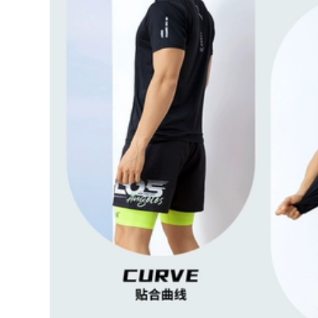
to Quần áo bảo
 áo chống gió đi
i
0.000 đ