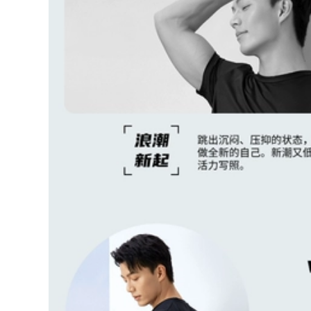
suối nước nóng
bé gái Đồ bơi một
2023 mùa hè mới
mảnh cho bé hai
chuyên nghiệp che
tuổi mua đồ bơi trẻ
bụng giảm béo cỡ
em đồ bơi bé gái 3
lớn đồ bơi đồ bơi nữ
tuổi
đẹp kín đáo đồ bơi
của nữ
377,000
553,000