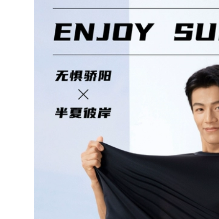
tắm xuân thu cho
600,000
trẻ em do boi cho
Đồ bơi kéo sau lưng
nam
cho nữ 2023 mới
phong cách nóng
298,000
bỏng bảo thủ võ sĩ
đồ bơi nữ 1 mảnh
quyền Anh một
Đồ bơi cỡ mm béo
mảnh bể bơi che
dành cho nữ kiểu
bụng giảm béo đồ
váy che bụng rộng
bơi suối nước nóng
rãi và bảo thủ cộng
do boi nu đồ tắm
với tăng mỡ suối
biển nữ
nước nóng giảm
béo đồ bơi một
560,000
mảnh dài cỡ lớn
đồ bơi nư đẹp [Giá
mùa hè bộ đồ tắm
thanh toán rõ ràng]
biển nữ kín đáo đồ
Đồ bơi nữ Váy đen
bơi kín đáo cho nữ
nhỏ Đồ bơi ôm sát
gợi cảm Đồ bơi một
706,000
mảnh Đồ bơi một
đồ bơi nữ 2 mảnh
mảnh dành cho
màu đen Đồ bơi một
người lớn bộ đồ bơi
mảnh 361 độ cho nữ
nữ liền thân đồ bơi
2023 Đồ bơi che
chống nắng cho nữ
bụng và giảm béo
kiểu mới cho bể bơi
274,000
nữ áo tắm nữ liền
áo tắm một mảnh
thân đồ bơi cao cấp
đẹp Đồ bơi Li Ning
nữ
nữ 2023 mới một
mảnh gợi cảm giảm
612,000