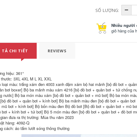
SỐ LƯỢNG:
Nhiều người 
giỏ hàng của 
Quần bơi nam
Đồ Bơi Nữ 2023 Mới
chống xấu hổ Quần
Đồ Bơi Suối Nước
 TẢ CHI TIẾT
REVIEWS
bơi nam mùa hè
Nóng Siêu Gợi Cảm
2023 bộ đồ mới
Bảo Thủ Béo Bao
nhanh khô kích
Da Thịt Đua Đồ Bơi
thước lớn suối nước
Một Mảnh đồ bơi nữ
óng thiết bị bơi
đẹp kín đáo đồ bơi
ng hiệu: 361°
chuyên nghiệp mua
học sinh nữ
quần bơi cho nam
 thước: 3XL 4XL M L XL XXL
ao boi nam
515,000
 loại màu: trắng xám đen 4003 xanh đậm xám bộ hai mảnh [bộ đồ bơi + quần 
ần bơi boxer] Bộ ba mảnh màu xám 4216 [bộ đồ bơi + quần bơi + túi chống nư
226,000
g nước] Bộ ba món màu xám [bộ đồ bơi + quần bơi + mũ bơi] Bộ ba món màu
Đồ bơi một mảnh
mùa hè 2023 kiểu
[bộ đồ bơi + quần bơi + kính bơi] Bộ ba mảnh màu đen [bộ đồ bơi + quần bơ
Quần bơi nam
dáng mới hot váy
+ mũ bơi + kính bơi] Bộ bốn màu đen Bộ đồ bơi [Bộ đồ bơi + quần bơi + mũ b
chống xấu hổ 2023
nữ kín đáo che da
 bơi + kính bơi + túi bơi] Bộ 5 món màu đen [bộ đồ bơi + quần bơi + đồ bơi mũ 
mới suối nước nóng
thịt giúp bạn gái
 gian đưa ra thị trường: Mùa thu năm 2023
cỡ lớn đồ bơi nam
thon gọn béo đi tắm
chuyên nghiệp
suối nước nóng ao
ặt hàng: 4092-Q
nhanh khô thiết bị
boi nu đồ bơi chống
g cách: áo tắm lướt sóng thông thường
bơi hoàn chỉnh
nắng nữ
dành cho nam áo