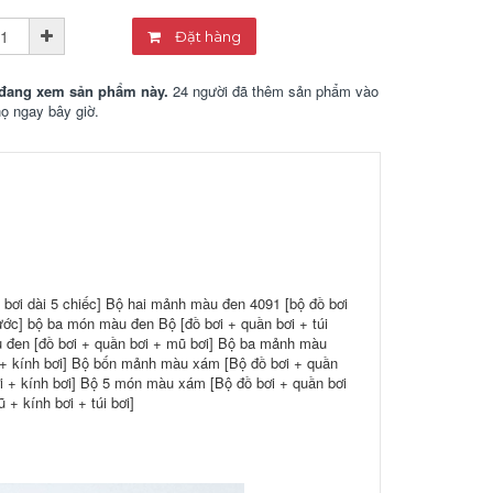
Đặt hàng
đang xem sản phẩm này.
24 người đã thêm sản phẩm vào
họ ngay bây giờ.
bơi dài 5 chiếc] Bộ hai mảnh màu đen 4091 [bộ đồ bơi
ớc] bộ ba món màu đen Bộ [đồ bơi + quần bơi + túi
 đen [đồ bơi + quần bơi + mũ bơi] Bộ ba mảnh màu
i + kính bơi] Bộ bốn mảnh màu xám [Bộ đồ bơi + quần
ơi + kính bơi] Bộ 5 món màu xám [Bộ đồ bơi + quần bơi
+ kính bơi + túi bơi]