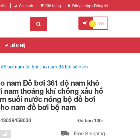
list
So sánh
Giỏ hàng
Đăng nhập / Đăng ký
0
0
Đ
LIÊN HỆ
 đồ bơi nam áo bơi cho nam đồ bơi bộ nam
do nam Đồ bơi 361 độ nam khô
i nam thoáng khí chống xấu hổ
am suối nước nóng bộ đồ bơi
cho nam đồ bơi bộ nam
743039458030
Đã bán 100+
Free Shipping