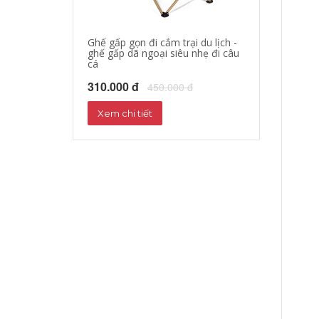
Ghế gấp gọn đi cắm trại du lịch -
áo khoác đi mo
ghế gấp dã ngoại siêu nhẹ đi câu
hộ xe máy, quần
cá
phượt đường dà
310.000 đ
680.000 đ
450.000 đ
72
Xem chi tiết
Xem chi tiết