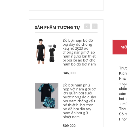
SẢN PHẨM TƯƠNG TỰ
Đồ bơi nam bộ đồ
bơi đầy đủ chống
MÔ
xấu hổ 2023 áo
chống nắng mới áo
nam người lớn thiết
bị bơi lội áo bơi cho
nam bộ đồ bơi nam
n
Thươ
Kích
346,000
Phân
+ qu
Đồ bơi nam phù
chốn
hợp với nam giới cỡ
lớn quần bơi suối
xám 
nước nóng áo quần
bơi 
bơi nam chống xấu
+ mũ
hổ thiết bị bơi trọn
Thời
bộ đồ bơi dài tay
nam áo bơi giữ
Số m
nhiệt nam
Phon
509,000