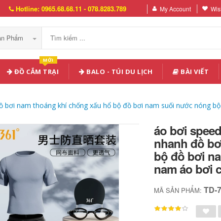
Hotline: 0965.68.68.11 - 078.8283.789
My Account
Wish
Sản Phẩm
MỚI
ĐỒ CẮM TRẠI
BALO - TÚI DU LỊCH
BÀI VIẾT
 bơi nam thoáng khí chống xấu hổ bộ đồ bơi nam suối nước nóng bộ
áo bơi spee
nhanh đồ bơ
bộ đồ bơi n
nam áo bơi 
TD-
MÃ SẢN PHẨM: