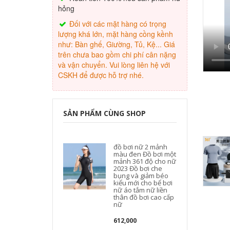
hỏng
Đối với các mặt hàng có trọng
lượng khá lớn, mặt hàng cồng kềnh
như: Bàn ghế, Giường, Tủ, Kệ... Giá
trên chưa bao gồm chi phí cân nặng
và vận chuyển. Vui lòng liên hệ với
CSKH để được hỗ trợ nhé.
SẢN PHẨM CÙNG SHOP
đồ bơi nữ 2 mảnh
màu đen Đồ bơi một
mảnh 361 độ cho nữ
2023 Đồ bơi che
bụng và giảm béo
kiểu mới cho bể bơi
nữ áo tắm nữ liền
thân đồ bơi cao cấp
nữ
612,000