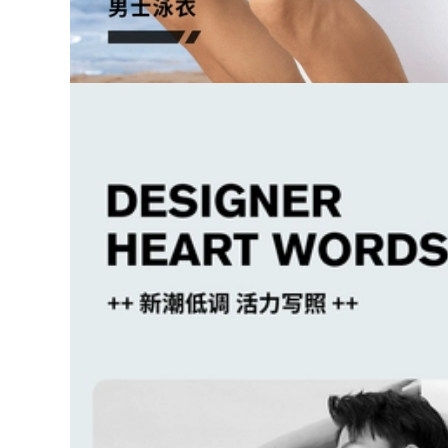
iệt đồ bơi liền thân
nữ áo bơi nữ đẹp
370,000
2023 Mới Đồ Bơi Nữ
548,000
1 Boxer-Góc Bảo
bikini Đồ bơi nữ
Thủ Thon Gọn Bụng
suối nước nóng chia
Che Bụng Hàn Quốc
đôi sinh viên bảo
Gợi Cảm Đẹp Lưng
thủ 2023 kiểu mới
Ins nước Nóng Đồ
che bụng giảm béo
Bơi đồ bơi cao cấp
áo tắm dài tay
nữ bộ đồ bơi nữ
chống nắng size lớn
bộ đồ bơi nữ dài tay
207,000
đồ bơi dài cho nữ
Đồ bơi nữ mùa hè
cổ dây hở lưng che
548,000
bụng 2023 mới phổ
Bộ Đồ Bơi Nữ Bảo
biến kiểu váy một
Thủ Chia 2023 Mới
mảnh giảm béo bảo
Cô Gái Béo Bao Da
thủ suối nước nóng
Thịt Suối Nước Nóng
đồ đi bơi cho nữ các
Bể Bơi Kích Thước
kiểu đồ bơi nữ
Lớn Đặc Biệt Đồ Bơi
bộ đồ bơi nữ dài tay
602,000
đồ bơi nữ dạng
quần váy
bộ bơi dài tay bé gái
548,000
Đồ bơi trẻ em một
mảnh Đồ bơi nhanh
khô dễ thương cho
Đồ bơi nữ bảo thủ
bé trai Đồ bơi một
áo tắm một mảnh
mảnh mùa hè cho