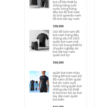
bơi cỡ lớn thiết bị
B
chống nắng suối
nước nóng hàng
đầu bộ đồ bơi nam
áo bơi speedo nam
đồ bơi dài tay nam
338,000
Giữ đồ bơi nam đồ
bơi nam hàng đầu
chống xấu hổ 2023
quần bơi nam mới
trọn bộ trang thiết bị
chuyên nghiệp áo
bơi dài tay nam
quần bơi tyr
556,000
quần bơi nam màu
trắng Đồ bơi nam bộ
đồ nam cỡ lớn quần
bơi áo nam suối
nước nóng quần bơi
chống xấu hổ thiết
bị bơi trọn bộ áo bơi
tay dài nam quần
bơi biển
515,000