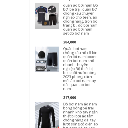
quần áo bơi nam Đồ
bơi bé trai, quần bơi
chống xấu chuyên
nghiệp cho teen, áo
chống nắng, trọn bộ
trang bị, đồ bơi nam
quần áo bơi nam
set đồ bơi nam
284,000
Quần bơi nam
chống xấu hổ cỡ lớn
quần lót nam boxer
quần bơi nam khô
nhanh chuyên
nghiệp Bộ thiết bị
bơi suối nước nóng
2023 phong cách
mới áo bơi nam tay
dài quan ao boi
nam
217,000
Đồ bơi nam áo nam
bong bóng bé trai
nhanh khô tay ngắn
thiết bị bơi áo tắm
chống nắng dài tay
lướt sóng cổ điển áo