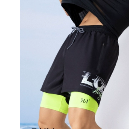
béo che bụng đồ
đồ bơi nữ Đồ bơi nữ
bơi huấn luyện
2024 phong cách
chuyên nghiệp thi
mới che bụng thon
đấu áo tắm tam giác
gọn một mảnh dài
đồ bơi nữ tre em áo
tay boxer bể bơi
bơi nữ
bảo thủ suối nước
nóng chuyên
613,000
nghiệp đồ bơi giữ
áo tắm một mảnh
nhiệt nữ đồ bơi nữ
đẹp Đồ bơi nữ 2023
ikini
mới một mảnh họa
tiết hoa cao cấp
560,000
siêu gợi cảm cô gái
bộ đồ bơi nữ kín Đồ
mập hở lưng áo tắm
bơi nữ 2023 mới một
đi biển suối nước
mảnh thể thao bảo
nóng bộ đồ bơi nữ
thủ bơi lội dành cho
dài tay đồ bơi nữ
người mới bắt đầu
dạng quần váy
tập luyện chuyên
nghiệp Đồ bơi cao
604,000
cấp đồ bơi cho nữ
đồ bơi kín cho nữ
áo bơi nữ đẹp
Ưu đãi đặc biệt áo
tắm nữ phiên bản
346,000
Hàn Quốc bikini một
do boi nu dep Đồ
mảnh ngực lớn
Bơi Nữ 2023 Phong
phiên bản Hàn
Cách Mới Bảo Thủ
Quốc nổi tiếng trên
Hơi Béo Che Da Xẻ
Internet áo tắm mới
Da Cao Cấp Gợi
màu đen 1929 các
Cảm Bể Bơi Suối
kiểu đồ bơi nữ kín
Nước Nóng Mặc Đặc
đáo áo tắm nữ