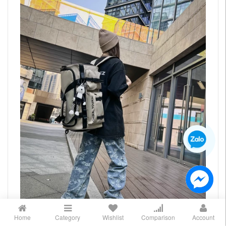
Home
Category
Wishlist
Comparison
Account