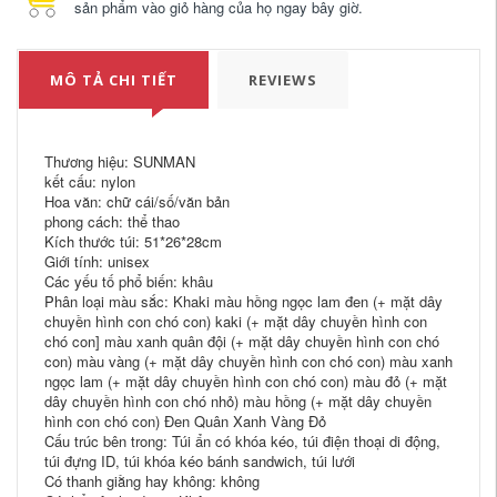
sản phẩm vào giỏ hàng của họ ngay bây giờ.
MÔ TẢ CHI TIẾT
REVIEWS
Thương hiệu: SUNMAN
kết cấu: nylon
Hoa văn: chữ cái/số/văn bản
phong cách: thể thao
Kích thước túi: 51*26*28cm
Giới tính: unisex
Các yếu tố phổ biến: khâu
Phân loại màu sắc: Khaki màu hồng ngọc lam đen (+ mặt dây
chuyền hình con chó con) kaki (+ mặt dây chuyền hình con
chó con] màu xanh quân đội (+ mặt dây chuyền hình con chó
con) màu vàng (+ mặt dây chuyền hình con chó con) màu xanh
ngọc lam (+ mặt dây chuyền hình con chó con) màu đỏ (+ mặt
dây chuyền hình con chó nhỏ) màu hồng (+ mặt dây chuyền
hình con chó con) Đen Quân Xanh Vàng Đỏ
Cấu trúc bên trong: Túi ẩn có khóa kéo, túi điện thoại di động,
túi đựng ID, túi khóa kéo bánh sandwich, túi lưới
Có thanh giằng hay không: không