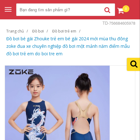
0
Toggle
navigation
TD-756684605978
Trang chủ
Đồ bơi
Đồ bơi trẻ em
Đồ bơi bé gái Zhouke trẻ em bé gái 2024 mới mùa thu đông
zoke đua xe chuyên nghiệp đồ bơi một mảnh năm điểm mẫu
đồ bơi trẻ em do boi tre em