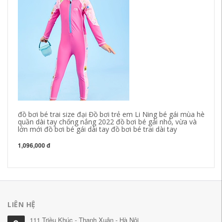
đồ bơi bé trai size đại Đồ bơi trẻ em Li Ning bé gái mùa hè
bé
quần dài tay chống nắng 2022 đồ bơi bé gái nhỏ, vừa và
hạ
lớn mới đồ bơi bé gái dài tay đồ bơi bé trai dài tay
nh
2 
1,096,000 đ
89
LIÊN HỆ
111 Triều Khúc - Thanh Xuân - Hà Nội