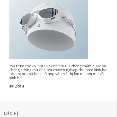
mũ trùm tóc khi bơi Giữ kính bơi HD chống thấm nước và
đồ
chống sương mù kính bơi chuyên nghiệp cho nam kính bơi
su
cận thị nữ mũ bơi phù hợp với thiết bị lặn mu boi mũ và
tắ
kính bơi
97
451,000 đ
LIÊN HỆ