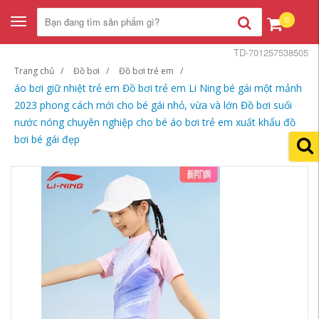
0
Toggle
navigation
TD-701257538505
Trang chủ
Đồ bơi
Đồ bơi trẻ em
áo bơi giữ nhiệt trẻ em Đồ bơi trẻ em Li Ning bé gái một mảnh
2023 phong cách mới cho bé gái nhỏ, vừa và lớn Đồ bơi suối
nước nóng chuyên nghiệp cho bé áo bơi trẻ em xuất khẩu đồ
bơi bé gái đẹp