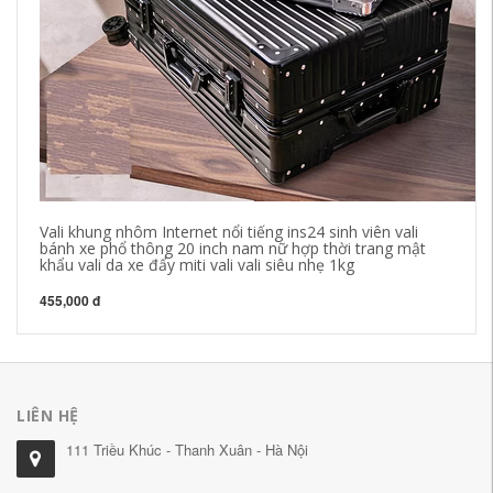
Qu
nữ
mù
m
5,
Vali khung nhôm Internet nổi tiếng ins24 sinh viên vali
bánh xe phổ thông 20 inch nam nữ hợp thời trang mật
khẩu vali da xe đẩy miti vali vali siêu nhẹ 1kg
455,000 đ
LIÊN HỆ
111 Triều Khúc - Thanh Xuân - Hà Nội