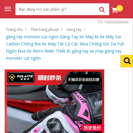
0
Toggle
navigation
TD-736326586928
Trang chủ
Thời trang phượt
Găng tay
găng tay monster cụt ngón Găng Tay Xe Máy Đi Xe Máy Sợi
Carbon Chống Rơi Xe Máy Tất Cả Các Mùa Chống Gió Da Full
Ngón Đua Xe Retro Rider Thiết Bị găng tay xe máy găng tay
monster cụt ngón