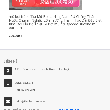
mũ bơi trùm đầu Mũ Bơi Li Ning Nam PU Chống Thấm
Gi
Nước Chuyên Nghiệp Lớn Trưởng Thành Tóc Dài Đặc Biệt
dà
Kính Bơi Nữ Bộ Thiết Bị Bơi mũ bơi speedo silicone mũ
th
bơi nam
đồ
290,000 đ
68
LIÊN HỆ
111 Triều Khúc - Thanh Xuân - Hà Nội
0965.68.68.11
078.82.83.789
cskh@tautochanh.com