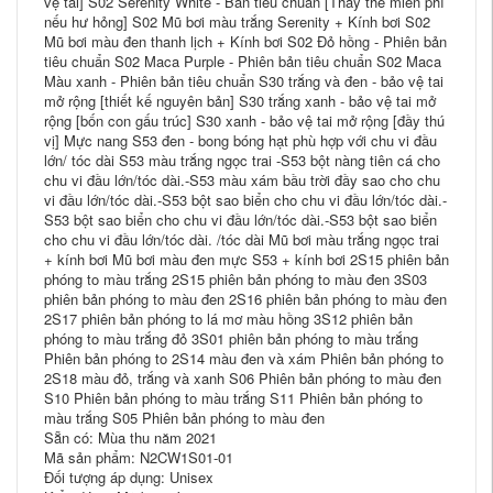
vệ tai] S02 Serenity White - Bản tiêu chuẩn [Thay thế miễn phí
nếu hư hỏng] S02 Mũ bơi màu trắng Serenity + Kính bơi S02
Mũ bơi màu đen thanh lịch + Kính bơi S02 Đỏ hồng - Phiên bản
tiêu chuẩn S02 Maca Purple - Phiên bản tiêu chuẩn S02 Maca
Màu xanh - Phiên bản tiêu chuẩn S30 trắng và đen - bảo vệ tai
mở rộng [thiết kế nguyên bản] S30 trắng xanh - bảo vệ tai mở
rộng [bốn con gấu trúc] S30 xanh - bảo vệ tai mở rộng [đầy thú
vị] Mực nang S53 đen - bong bóng hạt phù hợp với chu vi đầu
lớn/ tóc dài S53 màu trắng ngọc trai -S53 bột nàng tiên cá cho
chu vi đầu lớn/tóc dài.-S53 màu xám bầu trời đầy sao cho chu
vi đầu lớn/tóc dài.-S53 bột sao biển cho chu vi đầu lớn/tóc dài.-
S53 bột sao biển cho chu vi đầu lớn/tóc dài.-S53 bột sao biển
cho chu vi đầu lớn/tóc dài. /tóc dài Mũ bơi màu trắng ngọc trai
+ kính bơi Mũ bơi màu đen mực S53 + kính bơi 2S15 phiên bản
phóng to màu trắng 2S15 phiên bản phóng to màu đen 3S03
phiên bản phóng to màu đen 2S16 phiên bản phóng to màu đen
2S17 phiên bản phóng to lá mơ màu hồng 3S12 phiên bản
phóng to màu trắng đỏ 3S01 phiên bản phóng to màu trắng
Phiên bản phóng to 2S14 màu đen và xám Phiên bản phóng to
2S18 màu đỏ, trắng và xanh S06 Phiên bản phóng to màu đen
S10 Phiên bản phóng to màu trắng S11 Phiên bản phóng to
màu trắng S05 Phiên bản phóng to màu đen
Sẵn có: Mùa thu năm 2021
Mã sản phẩm: N2CW1S01-01
Đối tượng áp dụng: Unisex