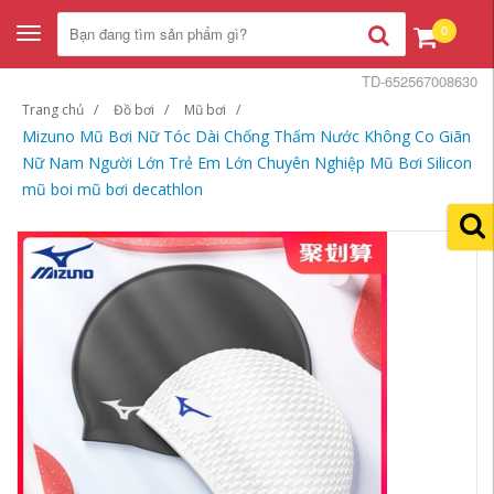
0
Toggle
navigation
TD-652567008630
Trang chủ
Đồ bơi
Mũ bơi
Mizuno Mũ Bơi Nữ Tóc Dài Chống Thấm Nước Không Co Giãn
Nữ Nam Người Lớn Trẻ Em Lớn Chuyên Nghiệp Mũ Bơi Silicon
mũ boi mũ bơi decathlon