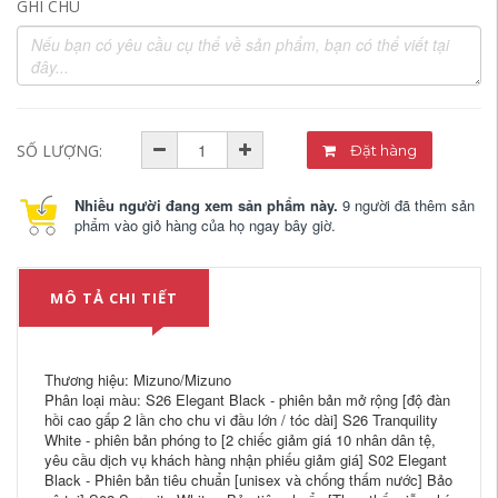
GHI CHÚ
SỐ LƯỢNG:
Đặt hàng
Nhiều người đang xem sản phẩm này.
9 người đã thêm sản
phẩm vào giỏ hàng của họ ngay bây giờ.
MÔ TẢ CHI TIẾT
Thương hiệu: Mizuno/Mizuno
Phân loại màu: S26 Elegant Black - phiên bản mở rộng [độ đàn
hồi cao gấp 2 lần cho chu vi đầu lớn / tóc dài] S26 Tranquility
White - phiên bản phóng to [2 chiếc giảm giá 10 nhân dân tệ,
yêu cầu dịch vụ khách hàng nhận phiếu giảm giá] S02 Elegant
Black - Phiên bản tiêu chuẩn [unisex và chống thấm nước] Bảo