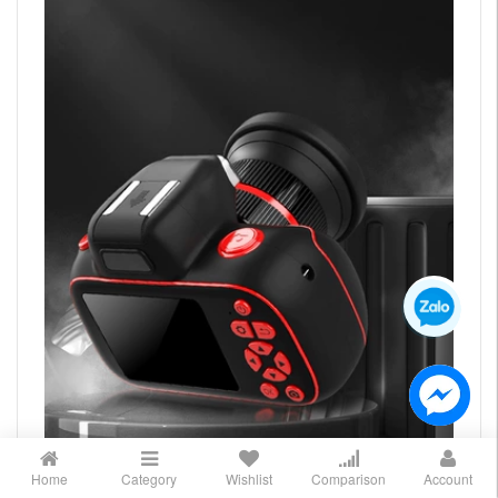
Home
Category
Wishlist
Comparison
Account