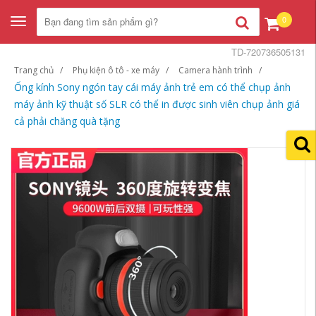
0
Toggle
navigation
TD-720736505131
Trang chủ
Phụ kiện ô tô - xe máy
Camera hành trình
Ống kính Sony ngón tay cái máy ảnh trẻ em có thể chụp ảnh
máy ảnh kỹ thuật số SLR có thể in được sinh viên chụp ảnh giá
cả phải chăng quà tặng