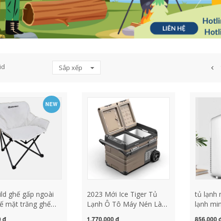
id
Sắp xếp
NEW
ld ghế gấp ngoài
2023 Mới Ice Tiger Tủ
tủ lạnh
hế mặt trăng ghế
Lạnh Ô Tô Máy Nén Làm
lạnh min
ại bãi biển ghế ghế
Lạnh 12/24V Xe Tải Lớn
túc xá 
 đ
1,770,000 đ
856,000 