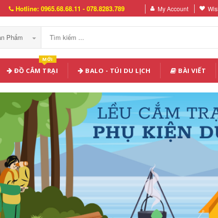
Hotline: 0965.68.68.11 - 078.8283.789
My Account
Wish
Sản Phẩm
MỚI
ĐỒ CẮM TRẠI
BALO - TÚI DU LỊCH
BÀI VIẾT