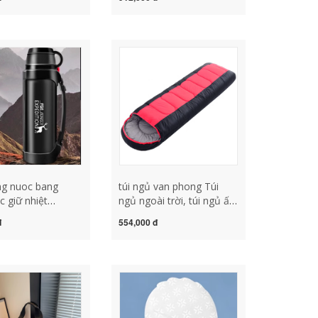
inh viên công
tán cắm trại vật tư và
p tủ đông mini 50
thiết bị chống mưa và
kem chống nắng lều cắm
trại xịn lều naturehike 2
người
ng nuoc bang
túi ngủ van phong Túi
c giữ nhiệt
ngủ ngoài trời, túi ngủ ấm
g, ấm đun nước
áp mùa đông dành cho
đ
554,000 đ
t dung tích lớn
người lớn có thể ghép đôi
, bình giữ nhiệt
để nghỉ trưa và làm dày
h nữ, ấm đun nước
túi ngủ lông cừu túi ngủ
n ô tô du lịch
naturehike
ời di động bình
ớc inox bình
ớc có vòi