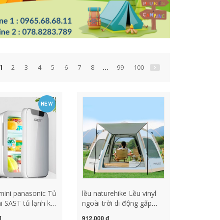
1
...
2
3
4
5
6
7
8
99
100
NEW
 mini panasonic Tủ
lều naturehike Lều vinyl
i SAST tủ lạnh ký
ngoài trời di động gấp
xe ô tô dùng một
hoàn toàn tự động dày
đ
912,000 đ