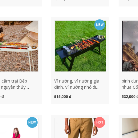
 di động dã ngoại
Tủ Đông Tủ Lạnh Xe Ô
lần xe s
ển phân bộ bàn ghế
Tô Nhà Dual sử Dụng giá
dụng ké
n bộ bàn ghế an
tủ lạnh nhỏ
lít
minh gấp gọn
NEW
 cắm trại Bếp
Vỉ nướng, vỉ nướng gia
binh du
 nguyên thủy
đình, vỉ nướng nhỏ di
nhua Cố
gia đình ngoài trời
động gấp ngoài trời, dụng
Fuguan
 đ
515,000 đ
532,000 
ng không khói kệ
cụ nướng than ngoài trời
giữ nhiệ
than gấp di động
bếp ga du lich bếp cắm
cho nam
ớng cắm trại bếp
trại mini
gia đìn
 lịch
nóng trê
NEW
HOT
ngoài tr
đựng nư
đựng nư