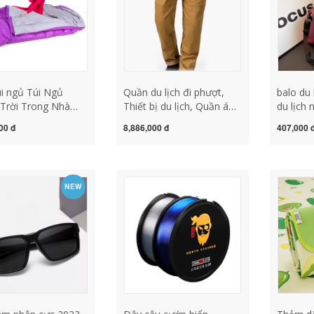
i ngủ Túi Ngủ
Quần du lịch đi phượt,
balo du 
Trời Trong Nhà
Thiết bị du lịch, Quần áo
du lịch 
Trưa Người Lớn
phượt áo giáp đi phượt
lý nhẹ 
00 đ
8,886,000 đ
407,000 
Hạ Hạ Xuống Cặp
nữ, túi
m Trại Túi Ngủ Đôi
tích lớn,
ủ naturehike túi ngủ
thể dục 
 cho bé tiểu học
cấp balo
NEW