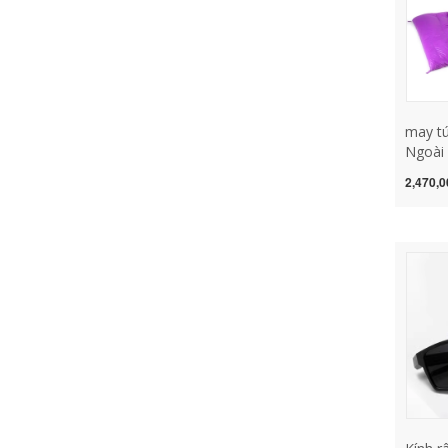
may tú
Ngoài 
Nghỉ 
2,470,0
Xuân 
Đôi Cắ
túi ng
mùa hè