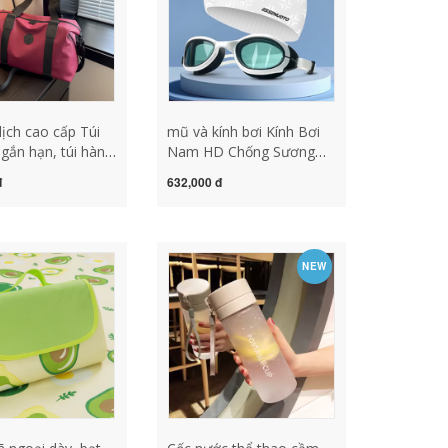
lịch cao cấp Túi
mũ và kính bơi Kính Bơi
ngắn hạn, túi hành
Nam HD Chống Sương
chống nước cho
Mù Chống Thấm Nước
đ
632,000 đ
 xách nam dung
Chuyên Nghiệp Giữa
 túi du lịch, túi tập
Khung Kính Lặn Kính Bơi
túi du lịch cao
Nữ Mũ Bơi Bộ Kính Bơi
 nữ du lịch
mũ trùm đầu bơi mũ bơi
NEW
silicon