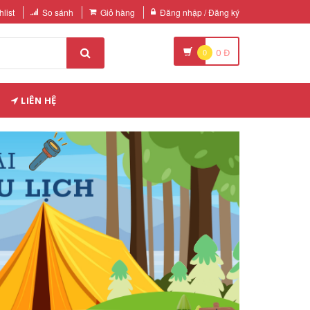
list
So sánh
Giỏ hàng
Đăng nhập / Đăng ký
0
0
Đ
LIÊN HỆ