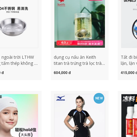
hãng ốn
 ngoài trời LTHW
dụng cụ nấu ăn Keith
Tất đi b
 tấm thép không gỉ
titan trà trứng trà lọc trà
lặn, lặn 
oài trời di động bộ
rò rỉ trà dụng cụ lọc trà di
nước và
 đ
604,000 đ
415,000 
 phục vụ tấm cắm
động trà pha bộ dụng cụ
nam và 
ã ngoại tấm tấm sâu
nấu ăn bằng gỗ nồi nấu
trượt, t
ụ nấu ăn du lịch
ăn cắm trại
nhanh k
u ăn cắm trại
kính bơ
NEW
gia kinh