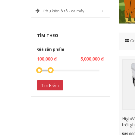
Phụ kiện ô tô - xe máy
TÌM THEO
Gr
Giá sản phẩm
100,000 đ
5,000,000 đ
Tìm kiếm
HighWi
trời g
cắm tr
539,000