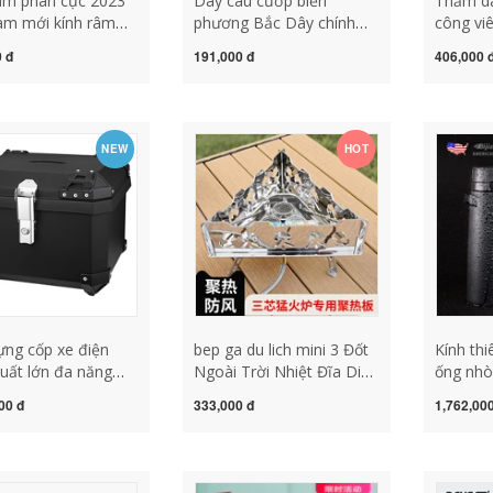
âm phân cực 2023
Dây câu cướp biển
Thảm dã
am mới kính râm
phương Bắc Dây chính
công vi
rang dành cho mắt
Dây phụ nhập khẩu Dây
xuân, d
 đ
191,000 đ
406,000 
 và câu cá chống
câu siêu mềm Siêu căng
người nổ
hống tia cực tím
Dây Luya Dây câu nylon
Internet
phục đi phượt kính
chính hãng cước câu lure
trời, t
cá lóc cước câu cá chống
xuân
NEW
HOT
xoắn
ng cốp xe điện
bep ga du lich mini 3 Đốt
Kính th
uất lớn đa năng
Ngoài Trời Nhiệt Đĩa Di
ống nhò
ho cốp xe máy, xe
Động Bếp Bếp Điện Dã
nhìn đê
00 đ
333,000 đ
1,762,00
 chạy pin hộp bảo
Ngoại Ngoài Trời Chia
cao côn
nhanh
Lửa Bếp Cắm Trại bếp củi
viễn vọ
camping bếp nướng
ngoài t
camping
mét ống