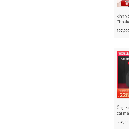
kính v
Chauke
chu vi 
407,000
kính b
lớn, s
chuyên
cho nữ
Ống kí
cái má
thể ch
852,000
thuật 