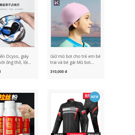
g nhòm giá rẻ
ống nhòm cao cấp
iển Dcyso, giày
Giữ mũ bơi cho trẻ em bé
với ống thở, lội
trai và bé gái Mũ bơi
 bơi sông cho
silicon chuyên nghiệp dễ
đ
310,000 đ
nữ, giày chống
thương, tóc dài không
hân thiện với da,
thấm nước và thoải mái,
hô, thoáng khí
không bóp cổ và bảo vệ
i view v730 trẻ em
tai mũ bơi aryca mũ trùm
NEW
 boi
tóc khi bơi