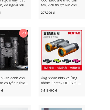
 ngoại dày, bạt
Cốc nước thể thao cầm
ên, dã ngoại mùa
tay, kích thước lớn cho
i động, chống ẩm,
nam và nữ, tập thể dục,
đ
207,000 đ
i tiếng trên
sức chứa lớn, chai nước
, cắm trại ngoài
nhựa chống rơi mùa hè
hảm cỏ ngồi mùa
đơn giản, trong lành và
phong cách rừng bình
HOT
đựng nước giữ nhiệt bình
nhựa đựng nước 2 lít
iên văn dành cho
ống nhòm nhìn xa Ống
m chuyên nghiệp
nhòm Pentax UD 9x21 độ
m độ phân giải
phân giải cao dành cho
0 đ
3,516,000 đ
g suất cao Kính
trẻ em và bé gái ống
ng con người
nhòm mini cầm tay ngoài
rời của Mỹ 10.000
trời để xem buổi hòa
 nhòm chính
nhạc ống nhòm du lịch