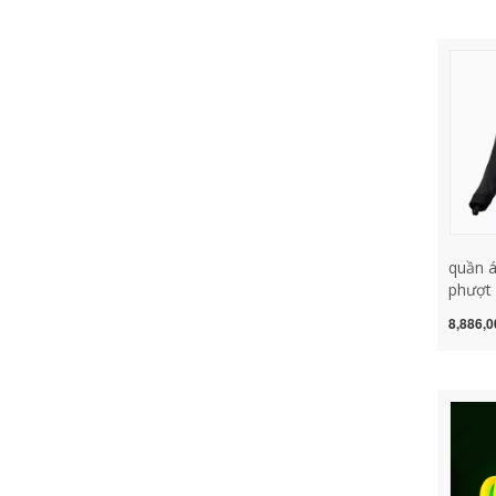
được s
giá cả
tặng
quần á
phượt 
máy m
8,886,0