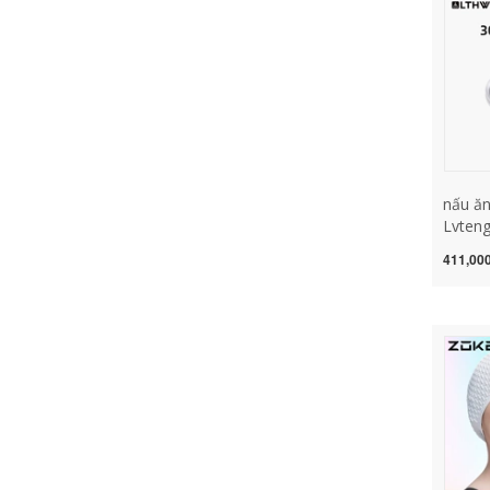
nấu ăn
Lvteng
304 ng
411,000
đồ ăn
trại d
dụng c
nồi nấ