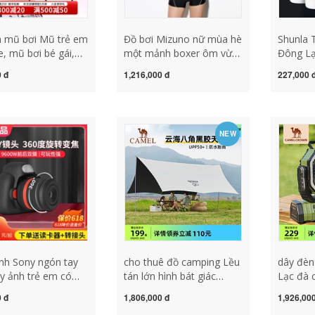
à mũ bơi Mũ trẻ em
Đồ bơi Mizuno nữ mùa hè
Shunla 
, mũ bơi bé gái,
một mảnh boxer ôm vừa
Đông Lạ
đầu lớn, tóc dài,
vặn che bụng giảm béo
Thức Câ
 đ
1,216,000 đ
227,000 
ơi hình giọt nước
và cao cấp 2023 mới cỡ
Cạnh Tr
ilicone chống nước
lớn do boi nu đồ bơi nữ
Mì Cá R
 nghiệp mũ bơi
tay dài quần lửng
Chép Bó
 mũ trùm đầu bơi
cá siêu
NEW
nh Sony ngón tay
cho thuê đồ camping Lều
dây đèn 
y ảnh trẻ em có
tán lớn hình bát giác
Lạc đà c
ụp ảnh máy ảnh kỹ
ngoài trời lạc đà ngoài
đèn gió
 đ
1,806,000 đ
1,926,00
số SLR có thể in
trời lớn Vinyl chống nắng
khiển t