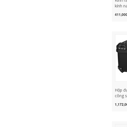
Kính r
kính n
thời t
411,000
lái xe
chói c
trang 
phượt
Hộp đự
công s
dành c
1,172,0
tay ga
quản 