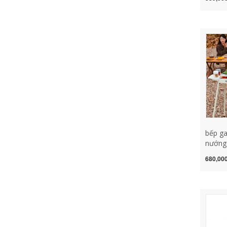
câu cá
bãi bi
gấp gọ
thông 
bếp ga
nướng
nướng 
680,000
vỉ nướ
nướng 
bếp nư
cồn du