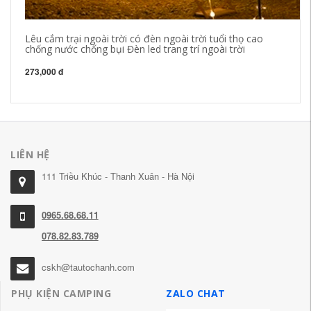
Lêu cắm trại ngoài trời có đèn ngoài trời tuổi thọ cao
lề
chống nước chống bụi Đèn led trang trí ngoài trời
Ch
ch
273,000 đ
1,
LIÊN HỆ
111 Triều Khúc - Thanh Xuân - Hà Nội
0965.68.68.11
078.82.83.789
cskh@tautochanh.com
PHỤ KIỆN CAMPING
ZALO CHAT