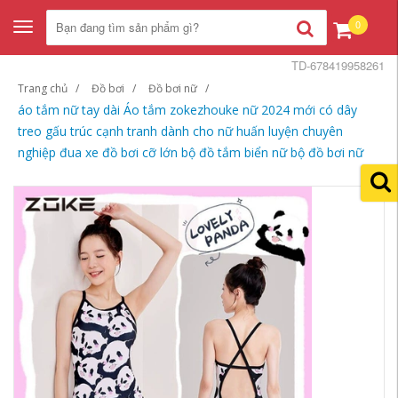
0
Toggle
navigation
TD-678419958261
Trang chủ
Đồ bơi
Đồ bơi nữ
áo tắm nữ tay dài Áo tắm zokezhouke nữ 2024 mới có dây
treo gấu trúc cạnh tranh dành cho nữ huấn luyện chuyên
nghiệp đua xe đồ bơi cỡ lớn bộ đồ tắm biển nữ bộ đồ bơi nữ