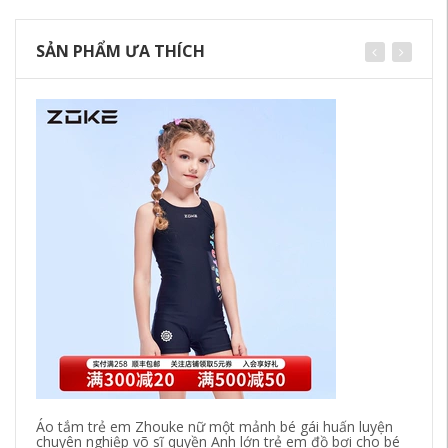
SẢN PHẨM ƯA THÍCH
Áo tắm trẻ em Zhouke nữ một mảnh bé gái huấn luyện
Qu
chuyên nghiệp võ sĩ quyền Anh lớn trẻ em đồ bơi cho bé
mớ