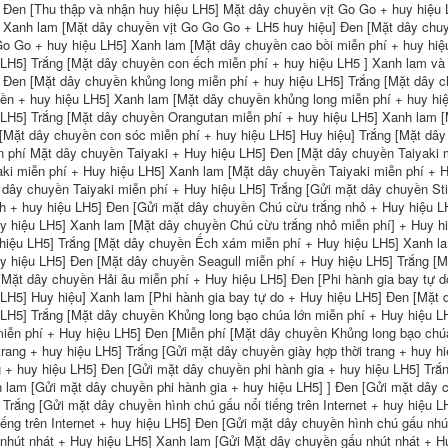
 Đen [Thu thập và nhận huy hiệu LH5] Mặt dây chuyền vịt Go Go + huy hiệu 
chứa lớn cho nam
thao nam Ba lô du
và nữ 847 túi balo
lịch chống nước
 Xanh lam [Mặt dây chuyền vịt Go Go Go + LH5 huy hiệu] Đen [Mặt dây chuy
du lịch ba lô kéo du
dành cho nữ Túi đi
o Go + huy hiệu LH5] Xanh lam [Mặt dây chuyền cao bồi miễn phí + huy hiệ
ịch
học du lịch leo núi
 LH5] Trắng [Mặt dây chuyền con ếch miễn phí + huy hiệu LH5 ] Xanh lam và
balo adidas du lịch
 Đen [Mặt dây chuyền khủng long miễn phí + huy hiệu LH5] Trắng [Mặt dây c
ba lô du lich
273,000
ền + huy hiệu LH5] Xanh lam [Mặt dây chuyền khủng long miễn phí + huy hi
Luotuo Thể Thao
884,000
 LH5] Trắng [Mặt dây chuyền Orangutan miễn phí + huy hiệu LH5] Xanh lam 
Ngoài Trời Leo Núi
[Mặt dây chuyền con sóc miễn phí + huy hiệu LH5] Huy hiệu] Trắng [Mặt dây
Túi Ba Lô Chống
Túi du lịch nam, leo
Thấm Nước Giải Trí
núi ngoài trời, chống
n phí Mặt dây chuyền Taiyaki + Huy hiệu LH5] Đen [Mặt dây chuyền Taiyaki 
Du Lịch Đi Bộ Đường
thấm nước, cặp đi
aki miễn phí + Huy hiệu LH5] Xanh lam [Mặt dây chuyền Taiyaki miễn phí + 
Dài Leo Núi Ba Lô
học sức chứa cực
 dây chuyền Taiyaki miễn phí + Huy hiệu LH5] Trắng [Gửi mặt dây chuyền St
Du Lịch Nam 847 ba
lớn, hành lý đi công
ô du lịch big size ba
tác, ba lô máy tính
ch + huy hiệu LH5] Đen [Gửi mặt dây chuyền Chú cừu trắng nhỏ + Huy hiệu L
o du lich nu
du lịch đeo vai,
y hiệu LH5] Xanh lam [Mặt dây chuyền Chú cừu trắng nhỏ miễn phí] + Huy h
dành cho nữ balo
hiệu LH5] Trắng [Mặt dây chuyền Ếch xám miễn phí + Huy hiệu LH5] Xanh l
du lich hang hieu
479,000
y hiệu LH5] Đen [Mặt dây chuyền Seagull miễn phí + Huy hiệu LH5] Trắng [M
balo du lịch chống
a lô du lịch big size
nước
[Mặt dây chuyền Hải âu miễn phí + Huy hiệu LH5] Đen [Phi hành gia bay tự d
Ba lô nam đi công
 LH5] Huy hiệu] Xanh lam [Phi hành gia bay tự do + Huy hiệu LH5] Đen [Mặt
tác túi hành lý dung
415,000
 LH5] Trắng [Mặt dây chuyền Khủng long bạo chúa lớn miễn phí + Huy hiệu 
lượng lớn leo núi
goài trời ba lô
Ba lô du lịch thể
miễn phí + Huy hiệu LH5] Đen [Miễn phí [Mặt dây chuyền Khủng long bạo chú
thường ngày chống
thao kéo sau Túi
 trang + huy hiệu LH5] Trắng [Gửi mặt dây chuyền giày hợp thời trang + huy 
nước sinh viên học
tập thể hình cho nữ
g + huy hiệu LH5] Đen [Gửi mặt dây chuyền phi hành gia + huy hiệu LH5] Trắ
balo phượt chống
Túi du lịch khoảng
nước balo du lịch
cách ngắn Túi hành
 lam [Gửi mặt dây chuyền phi hành gia + huy hiệu LH5] ] Đen [Gửi mặt dây ch
nam cao cấp
lý Túi hành lý
 Trắng [Gửi mặt dây chuyền hình chú gấu nổi tiếng trên Internet + huy hiệu
khoảng cách ngắn
tiếng trên Internet + huy hiệu LH5] Đen [Gửi mặt dây chuyền hình chú gấu n
phong cách nam ba
540,000
nhút nhát + Huy hiệu LH5] Xanh lam [Gửi Mặt dây chuyền gấu nhút nhát + Huy
lo du lịch balo du