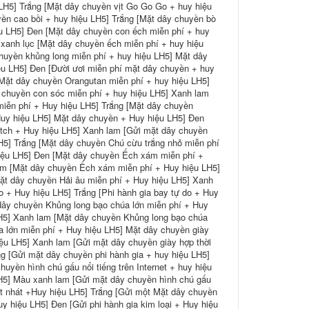
LH5] Trắng [Mặt dây chuyền vịt Go Go Go + huy hiệu
ền cao bồi + huy hiệu LH5] Trắng [Mặt dây chuyền bò
u LH5] Đen [Mặt dây chuyền con ếch miễn phí + huy
 xanh lục [Mặt dây chuyền ếch miễn phí + huy hiệu
huyền khủng long miễn phí + huy hiệu LH5] Mặt dây
ệu LH5] Đen [Đười ươi miễn phí mặt dây chuyền + huy
[Mặt dây chuyền Orangutan miễn phí + huy hiệu LH5]
 chuyền con sóc miễn phí + huy hiệu LH5] Xanh lam
miễn phí + Huy hiệu LH5] Trắng [Mặt dây chuyền
Huy hiệu LH5] Mặt dây chuyền + Huy hiệu LH5] Đen
itch + Huy hiệu LH5] Xanh lam [Gửi mặt dây chuyền
H5] Trắng [Mặt dây chuyền Chú cừu trắng nhỏ miễn phí
iệu LH5] Đen [Mặt dây chuyền Ếch xám miễn phí +
am [Mặt dây chuyền Ếch xám miễn phí + Huy hiệu LH5]
ặt dây chuyền Hải âu miễn phí + Huy hiệu LH5] Xanh
o + Huy hiệu LH5] Trắng [Phi hành gia bay tự do + Huy
 dây chuyền Khủng long bạo chúa lớn miễn phí + Huy
LH5] Xanh lam [Mặt dây chuyền Khủng long bạo chúa
a lớn miễn phí + Huy hiệu LH5] Mặt dây chuyền giày
hiệu LH5] Xanh lam [Gửi mặt dây chuyền giày hợp thời
ng [Gửi mặt dây chuyền phi hành gia + huy hiệu LH5]
uyền hình chú gấu nổi tiếng trên Internet + huy hiệu
 LH5] Màu xanh lam [Gửi mặt dây chuyền hình chú gấu
hút nhát +Huy hiệu LH5] Trắng [Gửi một Mặt dây chuyền
 hiệu LH5] Đen [Gửi phi hành gia kim loại + Huy hiệu