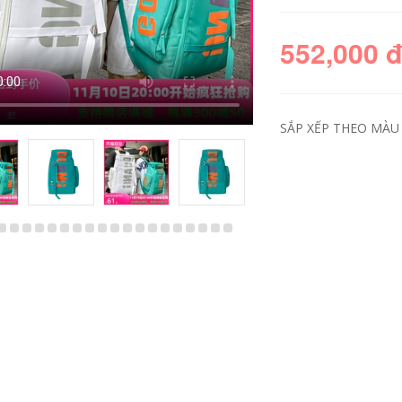
552,000 
SẮP XẾP THEO MÀU 
Ba lô đa năng nam
đựng máy tính học
sinh Túi đeo chéo
đơn hợp thời trang
sức chứa lớn Túi đi
công tác du lịch
dành cho nữ ba lô
du lịch nhỏ gọn balo
du lịch nữ
511,000