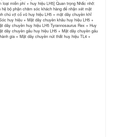
m loại miễn phí + huy hiệu LH5] Quan trọng Nhắc nhở:
liên hệ bộ phận chăm sóc khách hàng để nhận xét mặt
h chú vịt cổ vũ huy hiệu LH5 + mặt dây chuyền khỉ
Sóc huy hiệu + Mặt dây chuyền khâu huy hiệu LH5 +
Mặt dây chuyền huy hiệu LH5 Tyrannosaurus Rex + Huy
ặt dây chuyền gấu huy hiệu LH5 + Mặt dây chuyền gấu
hành gia + Mặt dây chuyền nút thắt huy hiệu TL4 +