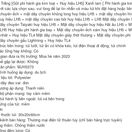
Túi du lịch nam, leo
lịch chống nước
 Trắng [Gửi phi hành gia kim loại + Huy hiệu LH5] Xanh lam [ Phi hành gia ki
núi ngoài trời, chống
với các lựa chọn sau, vui lòng để lại tin nhắn về màu túi khi đặt hàng hoặc 
thấm nước, cặp đi
724,000
chuyền ếch + mặt dây chuyền khủng long huy hiệu LH5 + mặt dây chuyền hìn
học sức chứa cực
ớn, hành lý du lịch
Ba lô đi học thông
huy hiệu LH5 + mặt dây chuyền cao bồi huy hiệu LH5 + LH5 Mặt dây chuyền 
i công tác, ba lô, ba
thường nam vải
dây chuyền Taiyaki huy hiệu LH5 + Mặt dây chuyền huy hiệu Hải âu LH5 + 
lô máy tính, nữ ba lô
canvas đơn giản Ba
 LH5 Huy hiệu phi hành gia bay + Mặt dây chuyền ếch xám huy hiệu LH5 + M
u lich ba lô túi xách
lô nam phong cách
u lịch
Hàn Quốc sức chứa
 nhát + Huy hiệu TL4 Mặt dây chuyền giày thời thượng + Mặt dây chuyền phi 
lớn học sinh trung
dây chuyền gấu Lightning + Huy hiệu TL4
học Schoolbag máy
507,000
rúc bên trong: túi lưới, túi ẩn có khóa kéo, túi điện thoại di động, túi chính
tính túi du lịch túi du
Ba lô du lịch cho nữ
ác lửng hay không: Có
lịch balo nam du lịch
2023 ba lô mới đi
 gian đưa ra thị trường: Mùa hè năm 2023
công tác đường
199,000
hể gập lại được: Không
gắn, túi du lịch nhẹ,
ản phẩm: MJH3373
túi đựng máy tính
Ba Lô Nữ Ba Lô Du
dung lượng lớn, đi
Lịch Du Lịch Ngoài
tình huống áp dụng: du lịch
học cho nam balo
Trời Cho Nam Nhẹ
liệu lót: Polyester
nam du lịch ba lo du
Gấp Leo Núi Túi Học
 dây đeo vai: đơn
ich
Dung Tích Cực Lớn
Túi Hành Lý ba lô du
tượng áp dụng: Thanh niên
lich ba lô kéo du lịch
892,000
 bộ phận mang: tay cầm mềm
túi hành lý bên ngoài: túi vá bên trong
a lô du lich Túi du
511,000
lịch cự ly ngắn dung
ứng của túi: mềm
ượng lớn, túi thể
ba lo du lich Ba Lô
ớn
thao nữ, túi đeo vai
Thể Thao 60 Lít 70 Lít
 thước túi: 30x20x60cm
di động, ba lô du
Nam Dung Tích Lớn
 kênh bán hàng: Thương mại điện tử thuần túy (chỉ bán hàng trực tuyến)
ịch leo núi ba lô du
Nữ Hành Lý Du Lịch
lịch the north face
Ba Lô Du Lịch Sinh
g thấm: Chống thấm nước
a lô du lịch cho trẻ
Viên Học Leo Núi túi
ông đệm lưng: Có