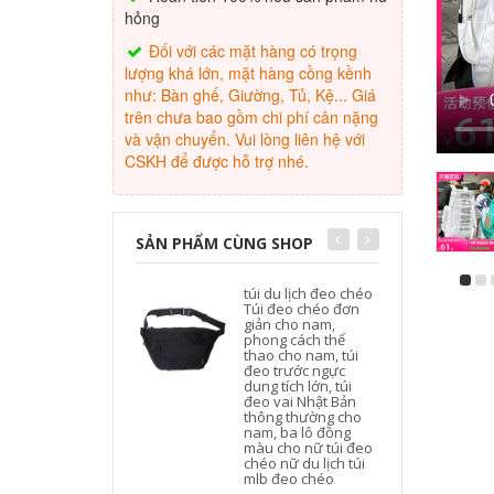
hỏng
Đối với các mặt hàng có trọng
lượng khá lớn, mặt hàng cồng kềnh
như: Bàn ghế, Giường, Tủ, Kệ... Giá
trên chưa bao gồm chi phí cân nặng
và vận chuyển. Vui lòng liên hệ với
CSKH để được hỗ trợ nhé.
SẢN PHẨM CÙNG SHOP
túi du lịch đeo chéo
Túi đeo chéo đơn
giản cho nam,
phong cách thể
thao cho nam, túi
đeo trước ngực
dung tích lớn, túi
đeo vai Nhật Bản
thông thường cho
nam, ba lô đồng
màu cho nữ túi đeo
chéo nữ du lịch túi
mlb đeo chéo