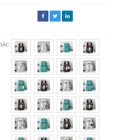
đ
SẮC: