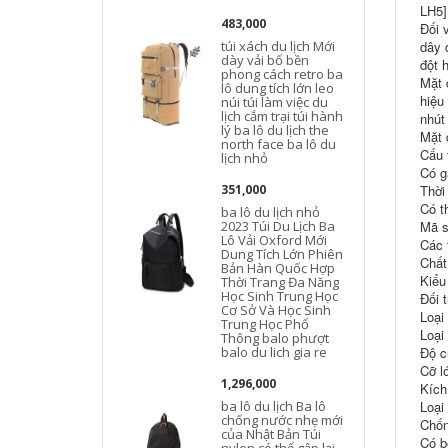
LH5]
483,000
Đối 
túi xách du lịch Mới
dây 
dày vải bố bền
l
đột 
phong cách retro ba
đ
Mặt 
lô dung tích lớn leo
hiệu
núi túi làm việc du
d
lịch cắm trại túi hành
d
nhút
lý ba lô du lịch the
Mặt 
north face ba lô du
Cấu t
lịch nhỏ
Có g
351,000
Thời
Có t
ba lô du lịch nhỏ
n
2023 Túi Du Lịch Ba
Mã s
Lô Vải Oxford Mới
Các 
Dung Tích Lớn Phiên
Chất 
Bản Hàn Quốc Hợp
Kiểu
Thời Trang Đa Năng
l
Học Sinh Trung Học
Đối 
Cơ Sở Và Học Sinh
Loại
Trung Học Phổ
Loại 
b
Thông balo phượt
balo du lich gia re
Độ c
l
Cỡ l
1,296,000
Kích
ba lô du lịch Ba lô
Loại
l
chống nước nhẹ mới
Chốn
của Nhật Bản Túi
b
Có b