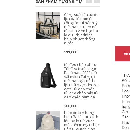
SẢN PHẨM TƯƠNG TỰ
Công suất lớn túi du
t
lịch ba lô nam đi
công tác túi hành lý
thể thao, túi leo núi
túi sinh viên học ba
lô du lịch adidas
balo phượt chống
nước
d
511,000
MÔ
túi đeo chéo phượt
B
Túi đeo trước ngực
Ba lô nam 2023 mới
Thươ
vải nylon Túi ngực
t
Kết 
thể thao giải trí du
lịch Túi ngực đeo vai
Phươ
đơn Túi đeo chéo
Hoa 
túi đeo chéo mlb túi
Phon
đeo chéo nam da
Hình
200,000
trạn
Giới 
balo du lich hang
hieu Ba lô dung tích
Các 
lớn Ba lô nữ 2022
c
Phân
mới thời trang đi học
Đen 
Bông Tai Kẹp sinh
l