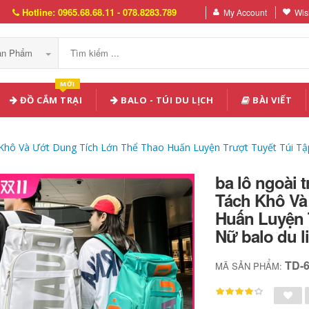
Hotline: 0965.68.68.11 - 078.8283.789
My Account
Wish
Sản Phẩm
MỚI
ĐỒ CẮM TRẠI
BALO - TÚI DU LỊCH
BÀI VIẾT
Khô Và Ướt Dung Tích Lớn Thể Thao Huấn Luyện Trượt Tuyết Túi Tập T
ba lô ngoài 
Tách Khô Và
Huấn Luyện T
Nữ balo du l
TD-
MÃ SẢN PHẨM: