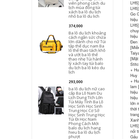
LH5]
viên phong cách du
lịch mùa đông túi
LH5]
xách ba lô du lịch
Go G
nhỏ ba lô du lich
l
hiệu
LH5]
374,000
chuy
Ba lô du lịch khoảng
hiệu
cách ngắn sức chứa
lớn dành cho nữ Túi
Đen 
tập thể dục nam Ba
[Miễ
lô thể thao tách khô
Taiy
và ướt ba lô thể
[Mặt
thao nhẹ Túi hành
lý xách tay túi balo
l
Stit
du lịch ba lô kéo du
l
+ Hu
lịch
Huy 
+ Hu
293,000
b
lam 
ba lô du lịch nữ cao
hiệu
cấp Ba Lô Nam Du
Lịch Dung Tích Lớn
hiệu
Túi Máy Tính Ba Lô
n
lớn 
Học Sinh Học Sinh
thời
Trung Học Cơ Sở
tran
Học Sinh Trung Học
Túi Đi Học Nam
Xanh
Phong Cách Mới
LH5]
balo du lich hang
nổi 
hieu ba lô du lịch
phượt
Gấu 