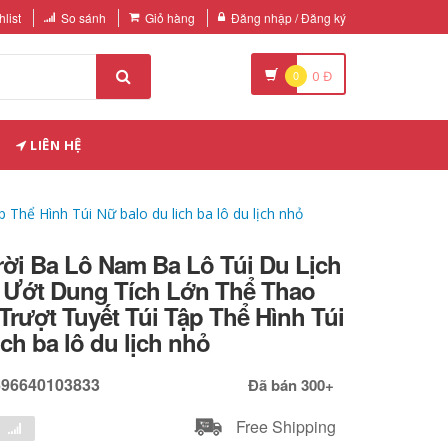
list
So sánh
Giỏ hàng
Đăng nhập / Đăng ký
0
0
Đ
LIÊN HỆ
hể Hình Túi Nữ balo du lich ba lô du lịch nhỏ
trời Ba Lô Nam Ba Lô Túi Du Lịch
 Ướt Dung Tích Lớn Thể Thao
rượt Tuyết Túi Tập Thể Hình Túi
ich ba lô du lịch nhỏ
696640103833
Đã bán 300+
Free Shipping