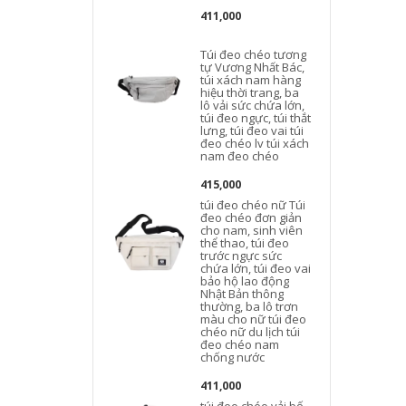
411,000
Túi đeo chéo tương
tự Vương Nhất Bác,
túi xách nam hàng
hiệu thời trang, ba
lô vải sức chứa lớn,
túi đeo ngực, túi thắt
l
lưng, túi đeo vai túi
đeo chéo lv túi xách
nam đeo chéo
415,000
túi đeo chéo nữ Túi
đeo chéo đơn giản
cho nam, sinh viên
thể thao, túi đeo
trước ngực sức
chứa lớn, túi đeo vai
bảo hộ lao động
Nhật Bản thông
thường, ba lô trơn
màu cho nữ túi đeo
chéo nữ du lịch túi
b
đeo chéo nam
chống nước
411,000