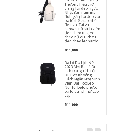
túi đeo chéo vải bố
Thương hiệu thời
trang Túi đeo ngực
Nhật Bản nam ins
đơn giản Túi đeo vai
l
ba lô thể thao nhỏ
d
đeo vai Túi vải
canvas nữ sinh viên
đeo chéo túi đeo
chéo nữ du lịch túi
đeo chéo leonardo
411,000
Ba Lô Du Lịch Nữ
2023 Mới Ba Lô Du
Lịch Dung Tích Lớn
Du Lịch Khoảng
Cách Ngắn Nhẹ Sinh
Viên Đại Học Leo
Núi Túi balo phượt
ba lô du lịch nữ cao
cấp
511,000