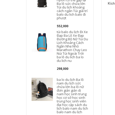
nylon có thể gập lại
Kích
Ba lô sức chứa lớn
Túi du lịch khoảng
cách ngắn Túi giải trí
balo du lich balo đi
phượt
552,000
túi balo du lịch Đi Xe
Đạp Ba Lô Xe Đạp
Đường Bộ Nữ Túi Du
Lịch Khoảng Cách
d
Ngắn Nhẹ Nhỏ
Marathon Chạy Leo
Núi Túi Ngoài Trời
ba lô du lich ba lo
du lich nu
298,000
b
ba lo du lịch Ba lô
nam du lịch sức
chứa lớn ba lô nữ
t
đơn giản giản dị
nam học sinh trung
học cơ sở học sinh
trung học sinh viên
đại học cặp sách du
lịch balo nam du lịch
balo nam du lịch