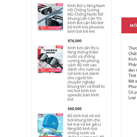
Kính Bơi Li Ning Nam
HD Chống Sương
Mù Chống Nước Nữ
Khung Lớn Cận Thị
Kính Bơi Lặn Mũ Bơi
MÔ
bộ kinh boi phoenix
kinh bơi trẻ em
976,000
Kính bơi cận thị Li
Thươ
Ning chống thấm
Chất 
nước và chống
Kích
sương mù phong
Phân
cách độ nét cao
b
dành cho nam và
đen 
nữ kính bơi dành
Thời
cho người lớn
Mã s
chuyên nghiệp
khung lớn và thiết bị
Phon
b
mũ bơi kính bơi
Có p
speedo bán kính
Loại
bơi
560,000
Bộ kính bơi và mũ
bơi khung lớn cho
c
bé trai và bé gái Li
Ning Bộ kính bơi
chống nước và