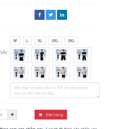
đ
M
L
XL
2XL
3XL
SẮC:
Đặt hàng
đang xem sản phẩm này.
7 người đã thêm sản phẩm vào