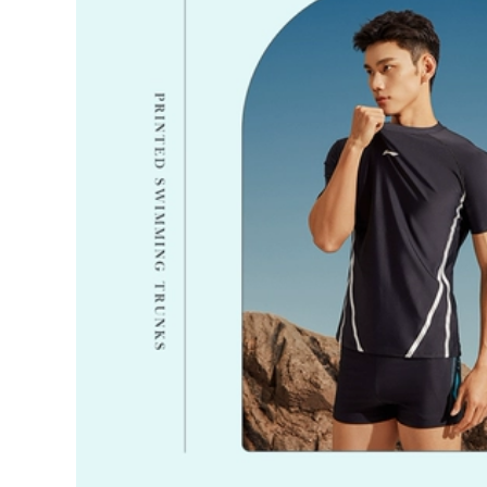
mảnh gợi cảm giảm
612,000
béo che bụng đồ
đồ bơi nữ Đồ bơi nữ
bơi huấn luyện
2024 phong cách
chuyên nghiệp thi
mới che bụng thon
đấu áo tắm tam giác
gọn một mảnh dài
đồ bơi nữ tre em áo
tay boxer bể bơi
bơi nữ
bảo thủ suối nước
nóng chuyên
613,000
nghiệp đồ bơi giữ
áo tắm một mảnh
nhiệt nữ đồ bơi nữ
đẹp Đồ bơi nữ 2023
ikini
mới một mảnh họa
tiết hoa cao cấp
560,000
siêu gợi cảm cô gái
bộ đồ bơi nữ kín Đồ
mập hở lưng áo tắm
bơi nữ 2023 mới một
đi biển suối nước
mảnh thể thao bảo
nóng bộ đồ bơi nữ
thủ bơi lội dành cho
dài tay đồ bơi nữ
người mới bắt đầu
dạng quần váy
tập luyện chuyên
nghiệp Đồ bơi cao
604,000
cấp đồ bơi cho nữ
đồ bơi kín cho nữ
áo bơi nữ đẹp
Ưu đãi đặc biệt áo
tắm nữ phiên bản
346,000
Hàn Quốc bikini một
do boi nu dep Đồ
mảnh ngực lớn
Bơi Nữ 2023 Phong
phiên bản Hàn
Cách Mới Bảo Thủ
Quốc nổi tiếng trên
Hơi Béo Che Da Xẻ
Internet áo tắm mới
Da Cao Cấp Gợi
màu đen 1929 các