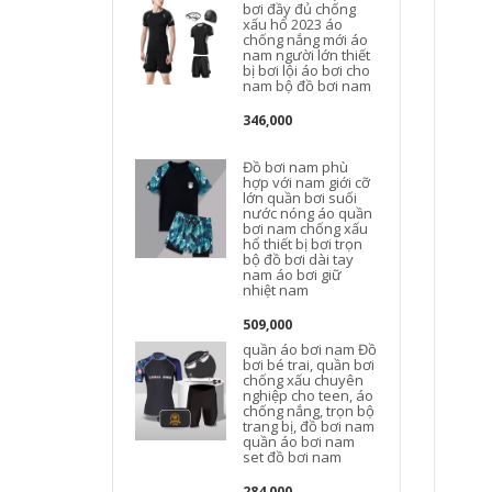
bơi đầy đủ chống
xấu hổ 2023 áo
chống nắng mới áo
nam người lớn thiết
bị bơi lội áo bơi cho
nam bộ đồ bơi nam
346,000
Đồ bơi nam phù
hợp với nam giới cỡ
lớn quần bơi suối
nước nóng áo quần
bơi nam chống xấu
hổ thiết bị bơi trọn
bộ đồ bơi dài tay
nam áo bơi giữ
nhiệt nam
n
509,000
quần áo bơi nam Đồ
bơi bé trai, quần bơi
chống xấu chuyên
nghiệp cho teen, áo
chống nắng, trọn bộ
trang bị, đồ bơi nam
quần áo bơi nam
set đồ bơi nam
284,000