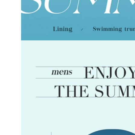
dành cho nam áo
tắm xuân thu cho
600,000
trẻ em do boi cho
Đồ bơi kéo sau lưng
nam
cho nữ 2023 mới
phong cách nóng
298,000
bỏng bảo thủ võ sĩ
đồ bơi nữ 1 mảnh
quyền Anh một
Đồ bơi cỡ mm béo
mảnh bể bơi che
dành cho nữ kiểu
bụng giảm béo đồ
váy che bụng rộng
bơi suối nước nóng
rãi và bảo thủ cộng
do boi nu đồ tắm
với tăng mỡ suối
biển nữ
nước nóng giảm
béo đồ bơi một
560,000
mảnh dài cỡ lớn
đồ bơi nư đẹp [Giá
mùa hè bộ đồ tắm
thanh toán rõ ràng]
biển nữ kín đáo đồ
Đồ bơi nữ Váy đen
bơi kín đáo cho nữ
nhỏ Đồ bơi ôm sát
gợi cảm Đồ bơi một
706,000
mảnh Đồ bơi một
đồ bơi nữ 2 mảnh
mảnh dành cho
màu đen Đồ bơi một
người lớn bộ đồ bơi
mảnh 361 độ cho nữ
nữ liền thân đồ bơi
2023 Đồ bơi che
chống nắng cho nữ
bụng và giảm béo
kiểu mới cho bể bơi
274,000
nữ áo tắm nữ liền
áo tắm một mảnh
thân đồ bơi cao cấp
đẹp Đồ bơi Li Ning
nữ
nữ 2023 mới một