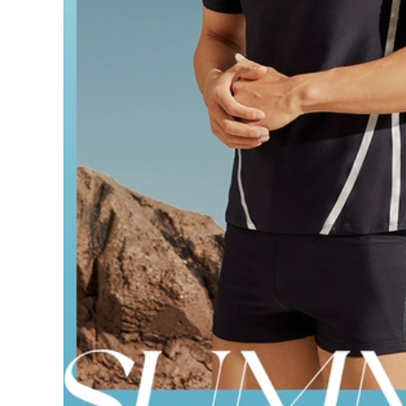
trắng Đồ bơi nam bộ
áo tắm một mảnh
đồ nam cỡ lớn quần
suối nước nóng
bơi áo nam suối
2023 mùa hè mới
nước nóng quần bơi
chuyên nghiệp che
chống xấu hổ thiết
bụng giảm béo cỡ
bị bơi trọn bộ áo bơi
lớn đồ bơi đồ bơi nữ
tay dài nam quần
đẹp kín đáo đồ bơi
bơi biển
của nữ
515,000
553,000
Quần bơi nam
Đồ Bơi Nữ 2023 Mới
chống xấu hổ Quần
Đồ Bơi Suối Nước
bơi nam mùa hè
Nóng Siêu Gợi Cảm
2023 bộ đồ mới
Bảo Thủ Béo Bao
nhanh khô kích
Da Thịt Đua Đồ Bơi
thước lớn suối nước
Một Mảnh đồ bơi nữ
óng thiết bị bơi
đẹp kín đáo đồ bơi
chuyên nghiệp mua
học sinh nữ
quần bơi cho nam
ao boi nam
515,000
Đồ bơi một mảnh
226,000
mùa hè 2023 kiểu
Quần bơi nam
dáng mới hot váy
chống xấu hổ 2023
nữ kín đáo che da
mới suối nước nóng
thịt giúp bạn gái
cỡ lớn đồ bơi nam
thon gọn béo đi tắm
chuyên nghiệp
suối nước nóng ao
nhanh khô thiết bị
boi nu đồ bơi chống
bơi hoàn chỉnh
nắng nữ