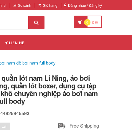
list
So sánh
Giỏ hàng
Đăng nhập / Đăng ký
0
0
Đ
LIÊN HỆ
bơi nam đồ bơi nam full body
 quần lót nam Li Ning, áo bơi
, quần lót boxer, dụng cụ tập
 khô chuyên nghiệp áo bơi nam
ull body
644925945593
Free Shipping