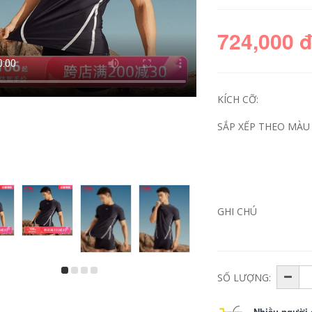
724,000 
KÍCH CỠ:
SẮP XẾP THEO MÀU 
kính bơi cận Kính
kính bơi có độ cận
ơi trẻ em Li Ning
Kính bơi khung lớn
dành cho bé trai và
Li Ning dành cho
GHI CHÚ
é gái có nút tai tất
người cận thị chống
cả trong một Kính
nước và chống
bơi độ phân giải cao
sương mù độ phân
chống nước và
giải cao kèm kính
chống sương mù
bơi theo toa Bộ mũ
chuyên nghiệp và
bơi dành cho người
bộ mũ bơi kính bơi
lớn arena kính bơi
SỐ LƯỢNG:
xịn kính bơi arena
mua kính bơi
415,000
560,000
Nhiều người 