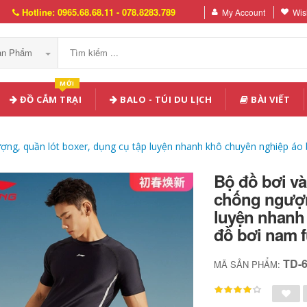
Hotline: 0965.68.68.11 - 078.8283.789
My Account
Wish
Sản Phẩm
MỚI
ĐỒ CẮM TRẠI
BALO - TÚI DU LỊCH
BÀI VIẾT
ượng, quần lót boxer, dụng cụ tập luyện nhanh khô chuyên nghiệp áo 
Bộ đồ bơi và
chống ngượng
luyện nhanh
đồ bơi nam f
TD-
MÃ SẢN PHẨM: