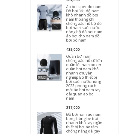
áo bơi speedo nam
Đồ bơi 361 độ nam
khô nhanh đồ bơi
nam thoáng khí
chống xấu hổ bộ đồ
bơi nam suối nước
nóng bộ đồ bơi nam
áo bơi cho nam đồ
bơi bộ nam
435,000
Quần bơi nam
chống xấu hổ cỡ lớn
quần lót nam boxer
quần bơi nam khô
nhanh chuyên
nghiệp Bộ thiết bị
bơi suối nước nóng
2023 phong cách
mới áo bơi nam tay
dài quan ao boi
nam
217,000
Đồ bơi nam áo nam
bong bóng bé trai
nhanh khô tay ngắn
thiết bị bơi áo tắm
chống nắng dài tay