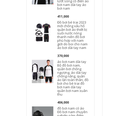
lướt sóng cổ điển áo
bơi nam dài tay áo
bơi nam
411,000
Đồ bơi bé trai 2023
mới chống xấu hổ
quần bơi áo thiết bị
suối nước nóng
thanh niên đồ bơi
phù hợp với nam
b
giới do boi cho nam
áo bơi dài tay nam
370,000
áo bơi nam dài tay
Bộ đồ bơi nam,
quần bơi chống
ngượng, áo dài tay
chống nắng, quần
áo lặn toàn thân, đồ
bơi cho bé trai đồ
bơi nam dài tay
quần bơi nam xuân
thu
406,000
đồ bơi nam có áo
Đồ bơi nam chuyên
nghiệp năm điểm