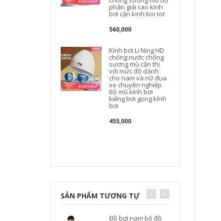
chống sương mù độ
phân giải cao kính
bơi cận kinh boi tot
m
560,000
Kính bơi Li Ning HD
chống nước chống
sương mù cận thị
với mức độ dành
cho nam và nữ đua
xe chuyên nghiệp
Bộ mũ kính bơi
kiếng bơi gọng kính
bơi
đ
455,000
k
SẢN PHẨM TƯƠNG TỰ
Đồ bơi nam bộ đồ