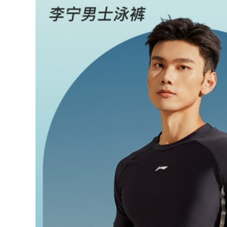
Kính bơi cận thị độ
mũ bơi cho bé trai
phân giải cao dành
và trẻ em, thiết bị
cho nam và nữ Bộ
bảo vệ mắt kính bơi
ũ bơi thiết bị kính
arena cobra ultra
lặn chuyên nghiệp
kinh boi can thi
kiếng bơi dung dịch
chống mờ kính bơi
608,000
455,000
kính bơi xịn Kính bơi
cận thị Li Ning khung
Kính bơi Li Ning
lớn nam nữ chống
khung lớn cho nam
thấm nước chống
chống nước và
sương mù độ phân
chống sương mù
giải cao kính bơi lặn
chuyên nghiệp kính
thiết bị chuyên
lặn cận thị mũ bơi
nghiệp kinh boi com
ua thiết bị các loại
kính bơi kappa
ính bơi tốt kinh boi
chinh hang
684,000
560,000
quần bơi nam màu
Đồ bơi nữ bảo thủ