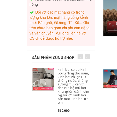
hỏng
Đối với các mặt hàng có trọng
lượng khá lớn, mặt hàng cồng kềnh
như: Bàn ghế, Giường, Tủ, Kệ... Giá
trên chưa bao gồm chi phí cân nặng
và vận chuyển. Vui lòng liên hệ với
CSKH để được hỗ trợ nhé.
SẢN PHẨM CÙNG SHOP
kinh boi co do Kính
bơi Li Ning cho nam,
b
kính bơi và lặn HD
chống nước, chống
b
sương mù, cận thị
cho nữ, bộ mũ bơi
khung lớn dành cho
người lớn kính bơi
cận mat kinh boi tre
em
560,000