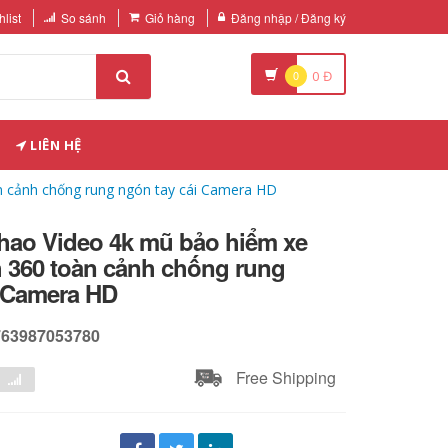
list
So sánh
Giỏ hàng
Đăng nhập / Đăng ký
0
0
Đ
LIÊN HỆ
n cảnh chống rung ngón tay cái Camera HD
thao Video 4k mũ bảo hiểm xe
h 360 toàn cảnh chống rung
i Camera HD
763987053780
Free Shipping