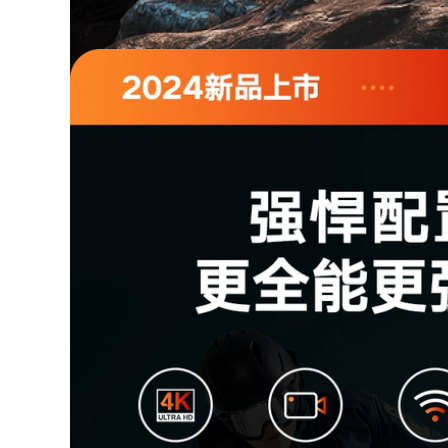
Coolqibao Đuôi Xe
Cốp xe máy cốp pin
Máy Hộp Hợp Kim
xe điện cốp xe hộp
Không Nhôm Điện
đa năng cực lớn dày
Bình Đựng Đồ Cốp
công suất lớn
Xe Dung Tích Lớn
Không Có Tiếng Ồn
Bất Thường Không
480,000
Rò Rỉ Nước
Cốp xe điện, cốp xe
máy, xe tay ga đa
896,000
năng, bình ắc quy
ABS đựng đồ, cốp
Cốp xe máy đa
sau cất đồ dung tích
năng cực lớn cốp xe
lớn
dày xe điện lưng lớn
hộp đựng pin hộp
đựng ô tô
1,320,000
Đa năng dày lớn xe
447,000
máy điện cốp xe
hộp dụng cụ pin
Cốp xe máy Mogu
hộp bảo quản ô tô
42L, cốp xe tay ga,
cốp xe điện ắc quy,
cốp xe đa năng
286,000
dung tích lớn
Xe điện cốp xe đa
980,000
năng dày lớn chống
rung pin xe tay ga
hộp bảo quản hộp
Xe Máy Điện Cốp Đa
đựng dụng cụ đuôi
Năng Xe Máy Cốp
hộp
Xe Hộp Bảo Quản
Pin Cốp Xe Ô Tô