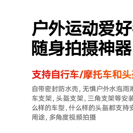
to Quần áo bảo
 áo chống gió đi
i
0.000 đ