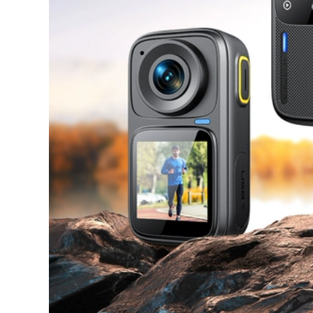
Dung Lượng Lớn Xe
năng
Phía Sau Cốp Xe
Hộp Bảo Quản Đa
552,000
Năng
Hộp đuôi hợp kim
nhôm 40 lít dành
304,000
cho xe máy và xe
Cốp xe điện đa
điện, cốp sửa đổi
năng 36L Cốp xe số
phổ thông, giá đỡ
9 Yadi tiêu chuẩn
hộp đuôi sau Patrol
quốc gia mới Cốp xe
Eagle Qiaoge 125
máy hợp kim không
nhôm Mavericks
1,012,000
Cốp xe điện, hộp
1,084,000
đựng đuôi xe máy,
Cốp xe máy chắc
ắc quy ô tô, hộp
chắn và bền bỉ,
đựng dụng cụ bằng
dung tích lớn, cốp
hợp kim không
cốp cực lớn chạy
nhôm, dày lớn đa
điện đa năng, cốp
năng
sau
952,000
575,000
Cốp xe máy cực lớn
Cốp xe máy dày
nhựa ABS cốp xe
dặn, cốp xe điện
pin cốp xe ô tô đa
dung tích lớn, hộp
năng Takeaway xe
đựng ắc quy ô tô,
điện hợp kim không
cốp xe tay ga siêu
nhôm
lớn
860,000
309,000