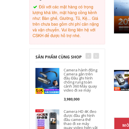
Đối với các mặt hàng có trọng
lượng khá lớn, mặt hàng cồng kềnh
như: Bàn ghế, Giường, Tủ, Kệ... Giá
trên chưa bao gồm chi phí cân nặng
và vận chuyển. Vui lòng liên hệ với
CSKH để được hỗ trợ nhé.
SẢN PHẨM CÙNG SHOP
Camera hành động
Camera gắn trên
đầu Đầu ghi hình
chống rung toàn
cảnh 360 Máy quay
video đi xe máy
3,980,000
Camera HD 4K đeo
được đầu ghi hình
đầu camera thể
thao đi xe máy
MÔ
quay video hiện vật