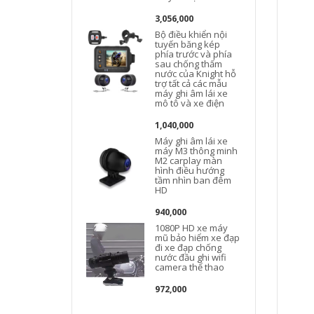
3,056,000
Bộ điều khiển nội
tuyến băng kép
phía trước và phía
sau chống thấm
nước của Knight hỗ
trợ tất cả các mẫu
máy ghi âm lái xe
mô tô và xe điện
1,040,000
Máy ghi âm lái xe
máy M3 thông minh
M2 carplay màn
hình điều hướng
tầm nhìn ban đêm
HD
940,000
1080P HD xe máy
mũ bảo hiểm xe đạp
đi xe đạp chống
nước đầu ghi wifi
camera thể thao
972,000