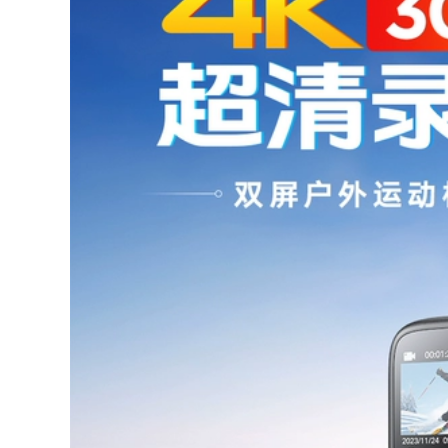
Cực Lớn Đuôi Hộp
Cốp xe Yamaha Fuxi
Cốp Xe Máy Dày
125 Fuxi AS125 xe
Cực Lớn Đa Năng
tay ga cỡ lớn 32 lít
125 Xe Điện Cong
tháo cốp đa năng
Chùm Hộp Bảo
nhanh chóng
Quản
640,000
568,000
Hộp đựng cốp xe
uy125 chia dòng
điện công suất lớn
hộp đuôi xe máy
đa năng dành cho
uhr150 cốp xe điện
cốp xe máy, xe tay
số 9 cốp xe điện
ga chạy pin hộp bảo
dung tích lớn cốp xe
quản nhanh
hợp kim không
nhôm
1,172,000
Cốp xe máy dung
1,000,000
tích lớn xe tay ga
Cốp Xe Máy Hộp
cốp xe pin cốp xe
Bảo Quản Lớn Xe
điện cốp xe hợp kim
Điện Cốp Xe Pin
không nhôm đa ​​