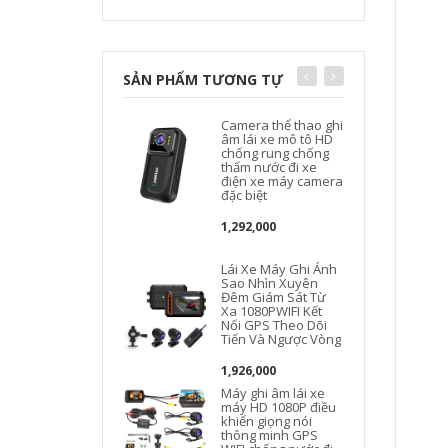
SẢN PHẨM TƯƠNG TỰ
Camera thể thao ghi
âm lái xe mô tô HD
chống rung chống
thấm nước đi xe
điện xe máy camera
đặc biệt
1,292,000
Lái Xe Máy Ghi Ánh
Sao Nhìn Xuyên
Đêm Giám Sát Từ
Xa 1080PWIFI Kết
Nối GPS Theo Dõi
Tiến Và Ngược Vòng
1,926,000
Máy ghi âm lái xe
máy HD 1080P điều
khiển giọng nói
thông minh GPS