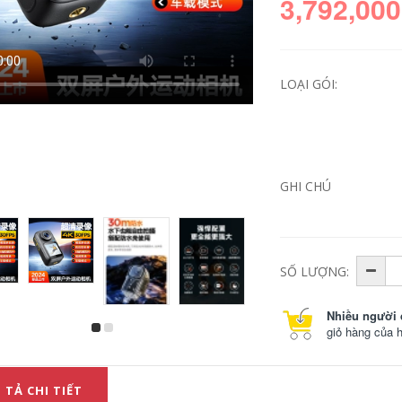
3,792,000
LOẠI GÓI:
GHI CHÚ
Máy ghi âm HD với
đầu camera camera
thể thao máy ghi âm
SỐ LƯỢNG:
chuyên nghiệp giảm
tiếng ồn âm thanh
và video máy tất cả
trong một
Nhiều người 
giỏ hàng của 
892,000
 TẢ CHI TIẾT