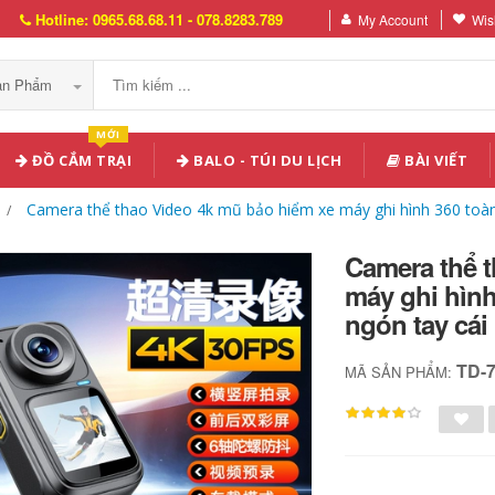
Hotline: 0965.68.68.11 - 078.8283.789
My Account
Wish
Sản Phẩm
MỚI
ĐỒ CẮM TRẠI
BALO - TÚI DU LỊCH
BÀI VIẾT
Camera thể thao Video 4k mũ bảo hiểm xe máy ghi hình 360 toà
Camera thể 
máy ghi hìn
ngón tay cá
TD-
MÃ SẢN PHẨM: