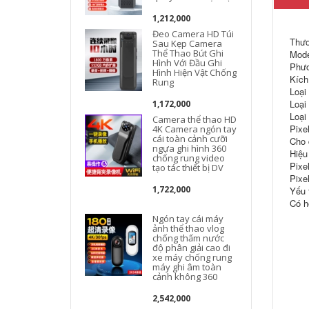
1,212,000
Đeo Camera HD Túi
Thươ
Sau Kẹp Camera
Thể Thao Bút Ghi
Mode
Hình Với Đầu Ghi
Phươ
Hình Hiện Vật Chống
Kích
Rung
Loại 
Loại
1,172,000
Loại
Camera thể thao HD
Pixel
4K Camera ngón tay
cái toàn cảnh cưỡi
Cho 
ngựa ghi hình 360
Hiệu
chống rung video
Pixel
tạo tác thiết bị DV
Pixel
1,722,000
Yếu 
Có h
Ngón tay cái máy
ảnh thể thao vlog
chống thấm nước
độ phân giải cao đi
xe máy chống rung
máy ghi âm toàn
cảnh không 360
2,542,000