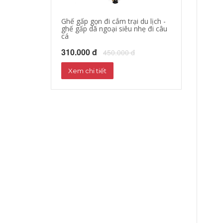
Ghế gấp gọn đi cắm trại du lịch -
áo khoác đi mo
ghế gấp dã ngoại siêu nhẹ đi câu
hộ xe máy, quần
cá
phượt đường dà
310.000 đ
680.000 đ
450.000 đ
72
Xem chi tiết
Xem chi tiết