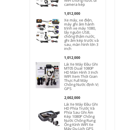
WIFI chống nước đi
camera kép
1,012,000
Xe máy, xe điện,
máy ghi âm hành
trình xe máy 1080,
lấy nguồn USB,
chống thấm nước,
ghi âm kép trước và
sau, màn hình lớn 3
inch
1,012,000
Lái Xe Máy Đầu Ghi
MT05 Dual 1080P
HD Màn Hình 3 Inch
WIFI Xem Thời Gian
Thực Full Máy
Chống Nước định Vị
GPS
2,002,000
Lái Xe Máy Đầu Ghi
HD Phía Trước Và
Phía Sau Ghi Âm
Kép 1080P Chống
Nước Chống Rung
Ống Kính WIFI Xe
Máy Du Lịch GPS