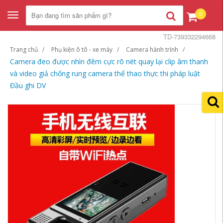
0
Toggle
navigation
TD-739332294668
Trang chủ
Phụ kiện ô tô - xe máy
Camera hành trình
Camera đeo được nhìn đêm cực rõ nét quay lại clip âm thanh
và video giả chống rung camera thể thao thực thi pháp luật
Đầu ghi DV