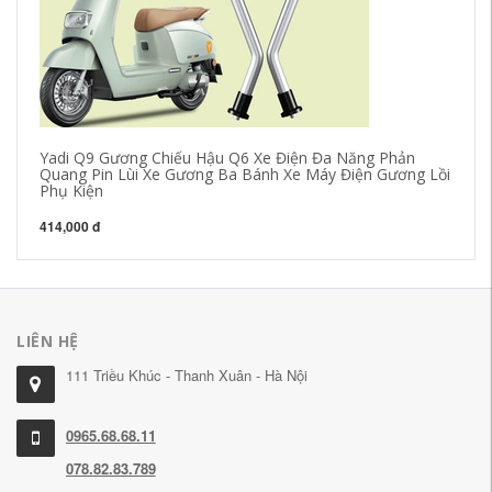
Yadi Q9 Gương Chiếu Hậu Q6 Xe Điện Đa Năng Phản
Vỏ
Quang Pin Lùi Xe Gương Ba Bánh Xe Máy Điện Gương Lồi
Phụ Kiện
45
414,000 đ
LIÊN HỆ
111 Triều Khúc - Thanh Xuân - Hà Nội
0965.68.68.11
078.82.83.789