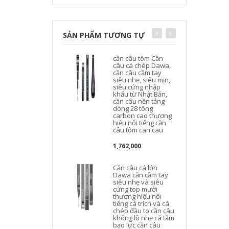
SẢN PHẨM TƯƠNG TỰ
cần câu tôm Cần
câu cá chép Dawa,
cần câu cầm tay
siêu nhẹ, siêu mịn,
siêu cứng nhập
khẩu từ Nhật Bản,
cần câu nền tảng
dòng 28 tông
carbon cao thương
hiệu nổi tiếng cần
l
câu tôm can cau
1,762,000
Cần câu cá lớn
Dawa cần cầm tay
siêu nhẹ và siêu
cứng top mười
thương hiệu nổi
tiếng cá trích và cá
chép đầu to cần câu
c
khổng lồ nhẹ cá tầm
t
bạo lực cần câu