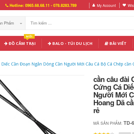
Hotline: 0965.68.68.11 - 078.8283.789
My Account
Wish
Sản Phẩm
MỚI
ĐỒ CẮM TRẠI
BALO - TÚI DU LỊCH
BÀI VIẾT
á Diếc Cần Đoạn Ngắn Dòng Cần Người Mới Câu Cá Bộ Cá Chép cần Câ
cần câu đài 
Cứng Cá Diế
Người Mới C
Hoang Dã cần
rẻ
TD-
MÃ SẢN PHẨM: