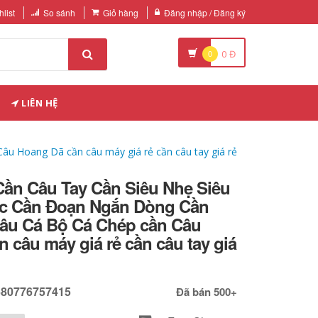
list
So sánh
Giỏ hàng
Đăng nhập / Đăng ký
0
0
Đ
LIÊN HỆ
u Hoang Dã cần câu máy giá rẻ cần câu tay giá rẻ
Cần Câu Tay Cần Siêu Nhẹ Siêu
c Cần Đoạn Ngắn Dòng Cần
âu Cá Bộ Cá Chép cần Câu
 câu máy giá rẻ cần câu tay giá
680776757415
Đã bán 500+