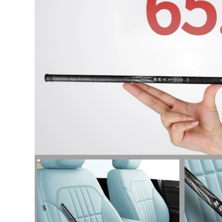
to Quần áo bảo
 áo chống gió đi
i
0.000 đ