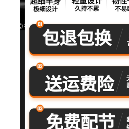
Langjian cần câu
hay dù cước leader
nhẹ và cứng 19 tông
màu đen hố cá
286,000
chép bạc và cá chép
Dây câu lụa vàng
đầu to cần câu
tốt nhất dây chính
carbon chính hãng
dây nylon chính
cần câu tay chính
hãng dây phụ siêu
hãng can cau don
mềm dây câu kéo
mạnh lụa thô Nhật
724,000
Bản cước câu cá
cần câu gw Hồng
siêu bền cước
Kông Yilong Feitian
carbon tàng hình
Cá Chép Vinh
Quang Cần Câu
544,000
Heikengtai Cần Câu
Cá 8H Đặc Biệt Cần
Câu Cá Siêu Nhẹ
Bộ dây câu thành
Siêu Cứng tay Cần
phẩm, bộ dây câu,
cần câu máy cần
trọn bộ dây câu
câu tay shimano
chính hãng Đài
Loan, vật lớn, bộ
5,540,000
dây chính, dụng cụ
câu cá và vật tư
cước câu cá chịu lực
Cần câu tay cần câu
cước câu cá
đoạn ngắn siêu nhẹ
fluorocarbon chính
và siêu cứng cho
hãng
người mới tập cần
câu Bộ dụng cụ câu
191,000
cá kết hợp Bộ dụng
cụ câu cá hoàn