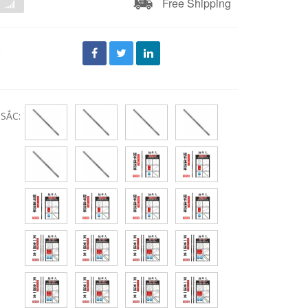
Free Shipping
đ
SẮC: