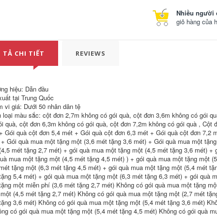
cầm tay năm mét
đứng cần câu lure
bốn cần câu 2 mét 7
máy đứng
Nhiều người 
hai mét hai mét bảy
giỏ hàng của 
19 có thể điều chỉnh
203,000
6 mét 3 mét 9 cần
can cau cá Cần câu
câu siêu nhẹ và
Bihai Cá mập bay
siêu cứng 5 cần câu
Cần câu tay Cần câu
cá cần câu máy
 TẢ CHI TIẾT
REVIEWS
cá chép diếc Cần
ngang
câu tay Bộ cần câu
cần câu lục cần câu
287,000
gw
cần câu cá giá rẻ
ng hiệu: Dẫn đầu
(Laogui chính hãng
210,000
mua một tặng một)
xuất tại Trung Quốc
cần câu tầm xanh
Cần câu tay Laogui
 vi giá: Dưới 50 nhân dân tệ
Cần Câu Langjian
siêu nhẹ siêu cứng
 loại màu sắc: cột đơn 2,7m không có gói quà, cột đơn 3,6m không có gói qu
Hongyun Tay Cần
cần suối đoạn ngắn
Siêu Nhẹ Và Siêu
cần câu cá diếc đồ
ói quà, cột đơn 6,3m không có gói quà, cột đơn 7,2m không có gói quà , Cột 
Cứng 19 Màu Cần
câu cá cần câu cá
+ Gói quà cột đơn 5,4 mét + Gói quà cột đơn 6,3 mét + Gói quà cột đơn 7,2 
Câu Tay Cần
 + Gói quà mua một tặng một (3,6 mét tặng 3,6 mét) + Gói quà mua một tặng
Thương Hiệu
273,000
(4,5 mét tặng 2,7 mét) + gói quà mua một tặng một (4,5 mét tặng 3,6 mét) + 
Heikeng bộ Cần Câu
shop đồ câu Cần
Carbon cần câu lure
quà mua một tặng một (4,5 mét tặng 4,5 mét) ) + gói quà mua một tặng một (
câu Bihai Cá mập
máy đứng cần
 mét tặng một (6,3 mét tặng 4,5 mét) + gói quà mua một tặng một (5,4 mét tặ
bay Cần câu tay Cần
shimano
tặng 5,4 mét) + gói quà mua một tặng một (6,3 mét tặng 6,3 mét) + gói quà 
câu cá chép diếc
Cần câu tay Bộ cần
tặng một miễn phí (3,6 mét tặng 2,7 mét) Không có gói quà mua một tặng mộ
334,000
câu can cau cá cần
 một (4,5 mét tặng 2,7 mét) Không có gói quà mua một tặng một (2,7 mét tặn
Dava Luya Bộ Cần
câu rút
tặng 3,6 mét) Không có gói quà mua một tặng một (5,4 mét tặng 3,6 mét) Kh
Người Mới Carbon
Tầm Xa Biển Cần
ông có gói quà mua một tặng một (5,4 mét tặng 4,5 mét) Không có gói quà mu
223,000