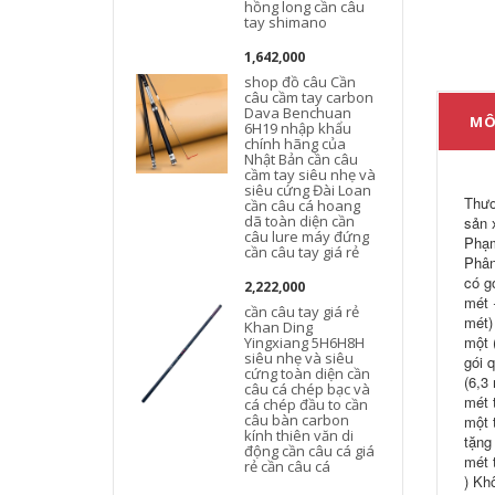
hồng long cần câu
tay shimano
1,642,000
shop đồ câu Cần
câu cầm tay carbon
Dava Benchuan
MÔ
6H19 nhập khẩu
chính hãng của
Nhật Bản cần câu
cầm tay siêu nhẹ và
siêu cứng Đài Loan
Thươ
cần câu cá hoang
dã toàn diện cần
sản 
câu lure máy đứng
Phạm
cần câu tay giá rẻ
Phân
có g
2,222,000
mét 
cần câu tay giá rẻ
mét)
Khan Ding
một 
Yingxiang 5H6H8H
siêu nhẹ và siêu
gói 
cứng toàn diện cần
(6,3
câu cá chép bạc và
mét 
cá chép đầu to cần
câu bàn carbon
một 
kính thiên văn di
tặng
động cần câu cá giá
mét 
rẻ cần câu cá
) Kh