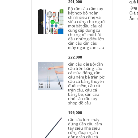
quà 
291,000
tặng
Bộ cần câu cầm tay
Giá t
kết hợp bộ hoàn
chỉnh siêu nhẹ và
Âm s
siêu cứng cho người
mới bắt đầu câu cá
cung cấp dụng cụ
cho người mới bắt
đầu những điều lớn
cần câu cần câu
máy ngang can cau
222,000
cần câu đài Bộ/cần
câu trên băng, câu
cá mùa đông, cần
câu ném bè trên bờ,
câu cá bằng thuyền
đuôi mềm, câu cá
trên cầu, câu cá
bằng bè, cần câu
nhỏ cần câu tay
shop đồ câu
195,000
cần câu lure máy
đứng Cần câu cầm
tay siêu nhẹ siêu
cứng đoạn ngắn
dòng cần câu cá