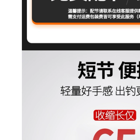
chỉnh cần câu máy
shimano can cau cá
202,000