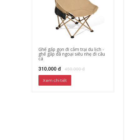
Ghế gấp gọn đi cắm trại du lịch -
áo khoác đi mo
ghế gấp dã ngoại siêu nhẹ đi câu
hộ xe máy, quần
cá
phượt đường dà
310.000 đ
680.000 đ
450.000 đ
72
Xem chi tiết
Xem chi tiết