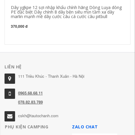
Dây ygkpe 12 sợi nhập khẩu chính hãng Dòng Luya dòng
lư
PE đặc biệt Dây chính 8 dây bện siêu mịn tầm xa dây
nh
marlin mạnh mẽ dây cước câu cá cước câu pitbull
dò
cầ
m
370,000 đ
19
LIÊN HỆ
111 Triều Khúc - Thanh Xuân - Hà Nội
0965.68.68.11
078.82.83.789
cskh@tautochanh.com
PHỤ KIỆN CAMPING
ZALO CHAT