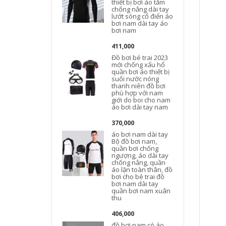
thiết bị bơi áo tắm
chống nắng dài tay
lướt sóng cổ điển áo
bơi nam dài tay áo
bơi nam
411,000
Đồ bơi bé trai 2023
mới chống xấu hổ
quần bơi áo thiết bị
suối nước nóng
thanh niên đồ bơi
phù hợp với nam
b
giới do boi cho nam
áo bơi dài tay nam
370,000
áo bơi nam dài tay
Bộ đồ bơi nam,
quần bơi chống
ngượng, áo dài tay
chống nắng, quần
áo lặn toàn thân, đồ
bơi cho bé trai đồ
bơi nam dài tay
quần bơi nam xuân
thu
406,000
đồ bơi nam có áo