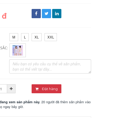
 đ
M
L
XL
XXL
SẮC:
Đặt hàng
đang xem sản phẩm này.
20 người đã thêm sản phẩm vào
họ ngay bây giờ.