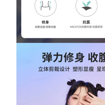
đẹp Đồ bơi Li Ning
nữ
nữ 2023 mới một
mảnh gợi cảm giảm
612,000
béo che bụng đồ
đồ bơi nữ Đồ bơi nữ
bơi huấn luyện
2024 phong cách
chuyên nghiệp thi
mới che bụng thon
đấu áo tắm tam giác
gọn một mảnh dài
đồ bơi nữ tre em áo
tay boxer bể bơi
bơi nữ
bảo thủ suối nước
nóng chuyên
613,000
nghiệp đồ bơi giữ
áo tắm một mảnh
nhiệt nữ đồ bơi nữ
đẹp Đồ bơi nữ 2023
ikini
mới một mảnh họa
tiết hoa cao cấp
560,000
siêu gợi cảm cô gái
bộ đồ bơi nữ kín Đồ
mập hở lưng áo tắm
bơi nữ 2023 mới một
đi biển suối nước
mảnh thể thao bảo
nóng bộ đồ bơi nữ
thủ bơi lội dành cho
dài tay đồ bơi nữ
người mới bắt đầu
dạng quần váy
tập luyện chuyên
nghiệp Đồ bơi cao
604,000
cấp đồ bơi cho nữ
đồ bơi kín cho nữ
áo bơi nữ đẹp
Ưu đãi đặc biệt áo
tắm nữ phiên bản
346,000
Hàn Quốc bikini một
do boi nu dep Đồ
mảnh ngực lớn
Bơi Nữ 2023 Phong
phiên bản Hàn
Cách Mới Bảo Thủ
Quốc nổi tiếng trên