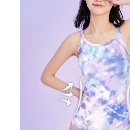
Hơi Béo Che Da Xẻ
Internet áo tắm mới
Da Cao Cấp Gợi
màu đen 1929 các
Cảm Bể Bơi Suối
kiểu đồ bơi nữ kín
Nước Nóng Mặc Đặc
đáo áo tắm nữ
iệt đồ bơi liền thân
nữ áo bơi nữ đẹp
370,000
2023 Mới Đồ Bơi Nữ
548,000
1 Boxer-Góc Bảo
bikini Đồ bơi nữ
Thủ Thon Gọn Bụng
suối nước nóng chia
Che Bụng Hàn Quốc
đôi sinh viên bảo
Gợi Cảm Đẹp Lưng
thủ 2023 kiểu mới
Ins nước Nóng Đồ
che bụng giảm béo
Bơi đồ bơi cao cấp
áo tắm dài tay
nữ bộ đồ bơi nữ
chống nắng size lớn
bộ đồ bơi nữ dài tay
207,000
đồ bơi dài cho nữ
548,000
Đồ bơi nữ mùa hè
cổ dây hở lưng che
bụng 2023 mới phổ
Bộ Đồ Bơi Nữ Bảo
biến kiểu váy một
Thủ Chia 2023 Mới
mảnh giảm béo bảo
Cô Gái Béo Bao Da
thủ suối nước nóng
Thịt Suối Nước Nóng
đồ đi bơi cho nữ các
Bể Bơi Kích Thước
kiểu đồ bơi nữ
Lớn Đặc Biệt Đồ Bơi
bộ đồ bơi nữ dài tay
602,000
đồ bơi nữ dạng
quần váy