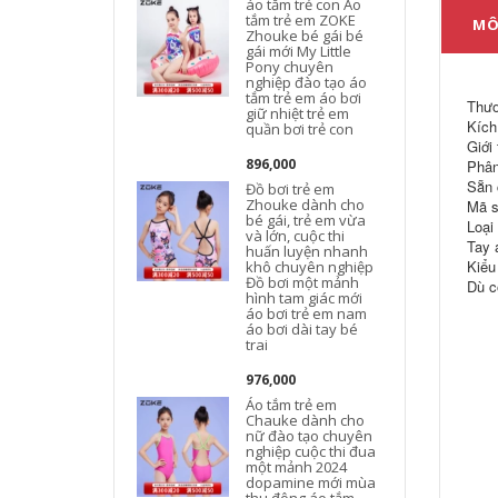
áo tắm trẻ con Áo
tắm trẻ em ZOKE
MÔ
Zhouke bé gái bé
gái mới My Little
Pony chuyên
nghiệp đào tạo áo
tắm trẻ em áo bơi
Thươ
giữ nhiệt trẻ em
Kích
quần bơi trẻ con
g
Giới
896,000
Phân
Sẵn 
Đồ bơi trẻ em
Zhouke dành cho
Mã s
bé gái, trẻ em vừa
Loại 
và lớn, cuộc thi
L
Tay 
huấn luyện nhanh
Kiểu
khô chuyên nghiệp
Đồ bơi một mảnh
Dù c
hình tam giác mới
áo bơi trẻ em nam
áo bơi dài tay bé
trai
976,000
Áo tắm trẻ em
Chauke dành cho
nữ đào tạo chuyên
nghiệp cuộc thi đua
một mảnh 2024
dopamine mới mùa