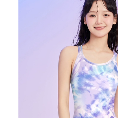
lớn áo tắm cho trẻ
vừa và lớn dành
em áo tắm cho bé
cho bé gái đồ bơi dễ
rai
thương huấn luyện
cạnh tranh chuyên
nghiệp do boi tre
684,000
em nu đồ bơi bé trai
8 tuổi
Áo tắm bé gái
Zhouke trẻ em bé
764,000
gái 2024 mới Zoke
chuyên nghiệp
nhanh khô huấn
Đồ bơi một mảnh
luyện chống nắng
cho trẻ em Chauke
thời trang đồ bơi
cho bé gái chuyên
mùa hè ao boi tre
nghiệp Đồ bơi tam
em đồ bơi cho bé
giác khô nhanh cho
rai 12 tuổi
trẻ em chuyên
nghiệp Đồ bơi co
giãn cao chống clo
896,000
cho trẻ em cỡ vừa
và lớn do boi tre em
nu quần bơi trẻ con
896,000