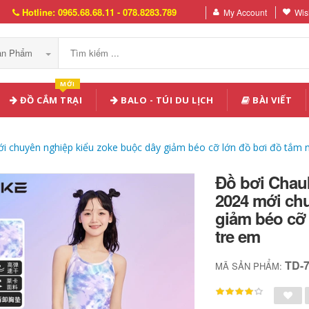
Hotline: 0965.68.68.11 - 078.8283.789
My Account
Wish
Sản Phẩm
MỚI
ĐỒ CẮM TRẠI
BALO - TÚI DU LỊCH
BÀI VIẾT
 chuyên nghiệp kiểu zoke buộc dây giảm béo cỡ lớn đồ bơi đồ tắm n
Đồ bơi Chau
2024 mới ch
giảm béo cỡ 
tre em
TD-
MÃ SẢN PHẨM: