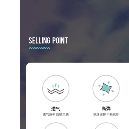
nhanh khô thiết bị
boi nu đồ bơi chống
bơi hoàn chỉnh
nắng nữ
dành cho nam áo
tắm xuân thu cho
600,000
trẻ em do boi cho
Đồ bơi kéo sau lưng
nam
cho nữ 2023 mới
phong cách nóng
298,000
bỏng bảo thủ võ sĩ
đồ bơi nữ 1 mảnh
quyền Anh một
Đồ bơi cỡ mm béo
mảnh bể bơi che
dành cho nữ kiểu
bụng giảm béo đồ
váy che bụng rộng
bơi suối nước nóng
rãi và bảo thủ cộng
do boi nu đồ tắm
với tăng mỡ suối
biển nữ
nước nóng giảm
béo đồ bơi một
560,000
mảnh dài cỡ lớn
đồ bơi nư đẹp [Giá
mùa hè bộ đồ tắm
thanh toán rõ ràng]
biển nữ kín đáo đồ
Đồ bơi nữ Váy đen
bơi kín đáo cho nữ
nhỏ Đồ bơi ôm sát
gợi cảm Đồ bơi một
706,000
mảnh Đồ bơi một
đồ bơi nữ 2 mảnh
mảnh dành cho
màu đen Đồ bơi một
người lớn bộ đồ bơi
mảnh 361 độ cho nữ
nữ liền thân đồ bơi
2023 Đồ bơi che
chống nắng cho nữ
bụng và giảm béo
kiểu mới cho bể bơi
274,000
nữ áo tắm nữ liền
áo tắm một mảnh
thân đồ bơi cao cấp