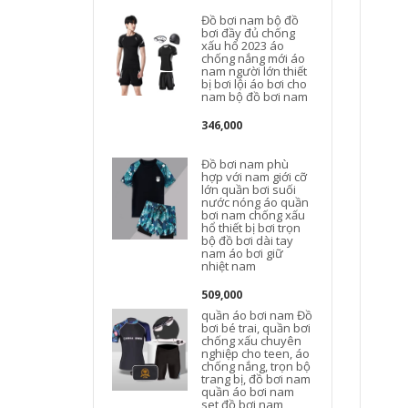
Đồ bơi nam bộ đồ
bơi đầy đủ chống
xấu hổ 2023 áo
chống nắng mới áo
nam người lớn thiết
bị bơi lội áo bơi cho
nam bộ đồ bơi nam
346,000
Đồ bơi nam phù
hợp với nam giới cỡ
lớn quần bơi suối
nước nóng áo quần
bơi nam chống xấu
hổ thiết bị bơi trọn
bộ đồ bơi dài tay
nam áo bơi giữ
nhiệt nam
n
509,000
quần áo bơi nam Đồ
bơi bé trai, quần bơi
chống xấu chuyên
nghiệp cho teen, áo
chống nắng, trọn bộ
trang bị, đồ bơi nam
quần áo bơi nam
set đồ bơi nam