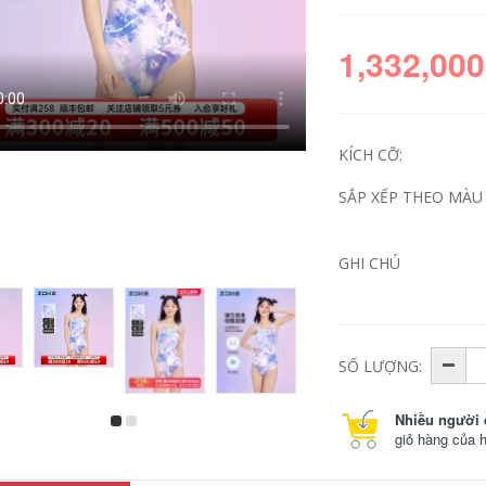
1,332,000
KÍCH CỠ:
SẮP XẾP THEO MÀU 
GHI CHÚ
Áo tắm trẻ em
Đồ bơi trẻ em
zokezhouke Áo tắm
Chauke Đồ bơi một
bé gái đồ bơi một
mảnh chuyên
mảnh sành điệu
nghiệp cho bé gái
chuyên nghiệp mới
vừa và lớn dành
đào tạo đồ bơi cho
cho trẻ em tập đua
SỐ LƯỢNG:
bé mùa hè quần bơi
xe đồ bơi hình tam
trẻ con áo bơi cho
giác khô nhanh áo
trẻ em
bơi trẻ em nam áo
Nhiều người 
bơi nam trẻ em
giỏ hàng của 
896,000
764,000