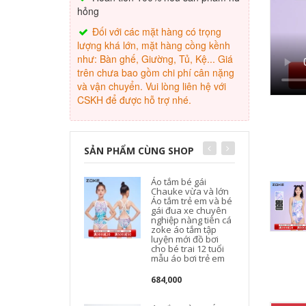
hỏng
Đối với các mặt hàng có trọng
lượng khá lớn, mặt hàng cồng kềnh
như: Bàn ghế, Giường, Tủ, Kệ... Giá
trên chưa bao gồm chi phí cân nặng
và vận chuyển. Vui lòng liên hệ với
CSKH để được hỗ trợ nhé.
SẢN PHẨM CÙNG SHOP
Áo tắm bé gái
Chauke vừa và lớn
Áo tắm trẻ em và bé
gái đua xe chuyên
nghiệp nàng tiên cá
zoke áo tắm tập
luyện mới đồ bơi
cho bé trai 12 tuổi
mẫu áo bơi trẻ em
684,000