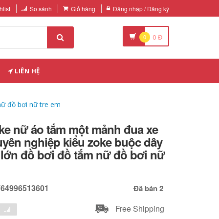
list
So sánh
Giỏ hàng
Đăng nhập / Đăng ký
0
0
Đ
LIÊN HỆ
ữ đồ bơi nữ tre em
ke nữ áo tắm một mảnh đua xe
uyên nghiệp kiểu zoke buộc dây
lớn đồ bơi đồ tắm nữ đồ bơi nữ
764996513601
Đã bán 2
Free Shipping