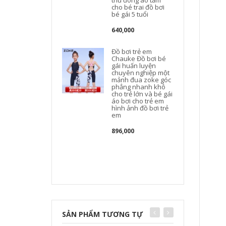
thu đông áo tắm
cho bé trai đồ bơi
bé gái 5 tuổi
t
640,000
Đồ bơi trẻ em
Chauke Đồ bơi bé
gái huấn luyện
chuyên nghiệp một
mảnh đua zoke góc
phẳng nhanh khô
cho trẻ lớn và bé gái
áo bơi cho trẻ em
hình ảnh đồ bơi trẻ
em
t
896,000
SẢN PHẨM TƯƠNG TỰ