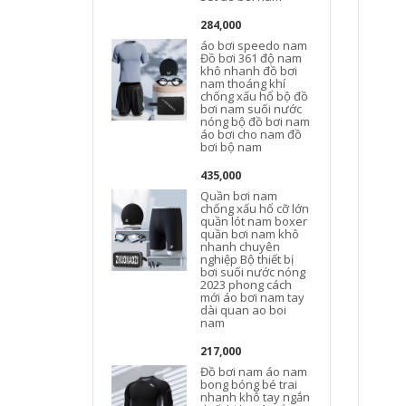
284,000
áo bơi speedo nam
Đồ bơi 361 độ nam
khô nhanh đồ bơi
nam thoáng khí
chống xấu hổ bộ đồ
bơi nam suối nước
nóng bộ đồ bơi nam
áo bơi cho nam đồ
bơi bộ nam
435,000
Quần bơi nam
chống xấu hổ cỡ lớn
quần lót nam boxer
quần bơi nam khô
nhanh chuyên
nghiệp Bộ thiết bị
bơi suối nước nóng
2023 phong cách
mới áo bơi nam tay
dài quan ao boi
nam
217,000
Đồ bơi nam áo nam
bong bóng bé trai
nhanh khô tay ngắn