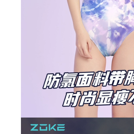
quần bơi nam màu
Đồ bơi nữ bảo thủ
trắng Đồ bơi nam bộ
áo tắm một mảnh
đồ nam cỡ lớn quần
suối nước nóng
bơi áo nam suối
2023 mùa hè mới
nước nóng quần bơi
chuyên nghiệp che
chống xấu hổ thiết
bụng giảm béo cỡ
bị bơi trọn bộ áo bơi
lớn đồ bơi đồ bơi nữ
tay dài nam quần
đẹp kín đáo đồ bơi
bơi biển
của nữ
515,000
553,000
Quần bơi nam
Đồ Bơi Nữ 2023 Mới
chống xấu hổ Quần
Đồ Bơi Suối Nước
bơi nam mùa hè
Nóng Siêu Gợi Cảm
2023 bộ đồ mới
Bảo Thủ Béo Bao
nhanh khô kích
Da Thịt Đua Đồ Bơi
thước lớn suối nước
Một Mảnh đồ bơi nữ
óng thiết bị bơi
đẹp kín đáo đồ bơi
chuyên nghiệp mua
học sinh nữ
quần bơi cho nam
ao boi nam
515,000
Đồ bơi một mảnh
226,000
mùa hè 2023 kiểu
Quần bơi nam
dáng mới hot váy
chống xấu hổ 2023
nữ kín đáo che da
mới suối nước nóng
thịt giúp bạn gái
cỡ lớn đồ bơi nam
thon gọn béo đi tắm
chuyên nghiệp
suối nước nóng ao