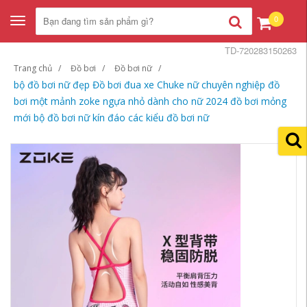
0
Toggle
navigation
TD-720283150263
Trang chủ
Đồ bơi
Đồ bơi nữ
bộ đồ bơi nữ đẹp Đồ bơi đua xe Chuke nữ chuyên nghiệp đồ
bơi một mảnh zoke ngựa nhỏ dành cho nữ 2024 đồ bơi mỏng
mới bộ đồ bơi nữ kín đáo các kiểu đồ bơi nữ