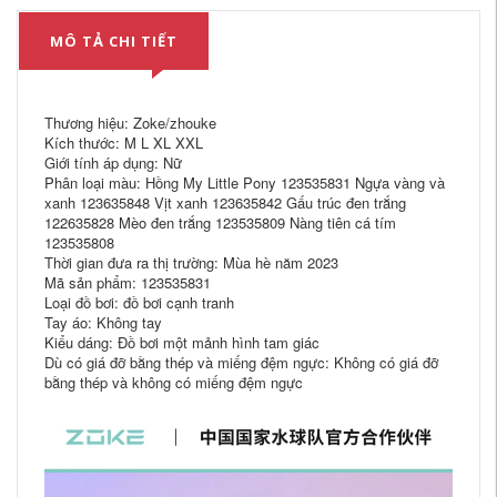
MÔ TẢ CHI TIẾT
Thương hiệu: Zoke/zhouke
Kích thước: M L XL XXL
Giới tính áp dụng: Nữ
Phân loại màu: Hồng My Little Pony 123535831 Ngựa vàng và
xanh 123635848 Vịt xanh 123635842 Gấu trúc đen trắng
122635828 Mèo đen trắng 123535809 Nàng tiên cá tím
123535808
Thời gian đưa ra thị trường: Mùa hè năm 2023
Mã sản phẩm: 123535831
Loại đồ bơi: đồ bơi cạnh tranh
Tay áo: Không tay
Kiểu dáng: Đồ bơi một mảnh hình tam giác
Dù có giá đỡ bằng thép và miếng đệm ngực: Không có giá đỡ
bằng thép và không có miếng đệm ngực