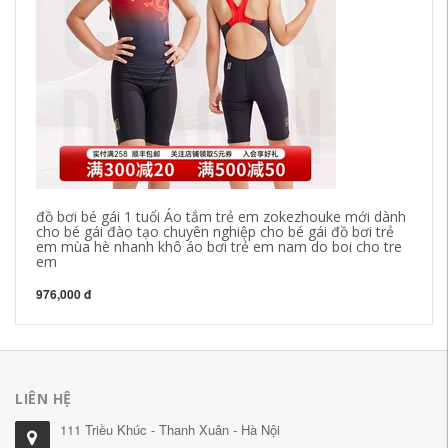
đồ bơi bé gái 1 tuổi Áo tắm trẻ em zokezhouke mới dành
bá
cho bé gái đào tạo chuyên nghiệp cho bé gái đồ bơi trẻ
si
em mùa hè nhanh khô áo bơi trẻ em nam do boi cho tre
mù
em
kh
976,000 đ
37
LIÊN HỆ
111 Triều Khúc - Thanh Xuân - Hà Nội