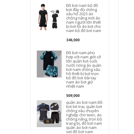
Đồ bơi nam bộ đồ
bơi đầy đủ chống
xấu hổ 2023 áo
chống nắng mới áo
nam người lớn thiết
bị bơi lội áo bơi cho
nam bộ đồ bơi nam
346,000
Đồ bơi nam phù
hợp với nam giới cỡ
lớn quần bơi suối
nước nóng áo quần
bơi nam chống xấu
hổ thiết bị bơi trọn
bộ đồ bơi dài tay
nam áo bơi giữ
nhiệt nam
n
509,000
quần áo bơi nam Đồ
bơi bé trai, quần bơi
chống xấu chuyên
nghiệp cho teen, áo
chống nắng, trọn bộ
trang bị, đồ bơi nam
quần áo bơi nam
set đồ bơi nam