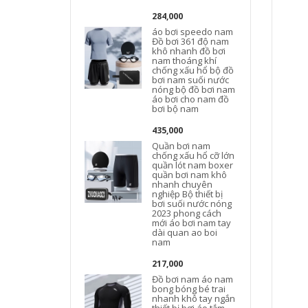
284,000
áo bơi speedo nam
Đồ bơi 361 độ nam
khô nhanh đồ bơi
nam thoáng khí
chống xấu hổ bộ đồ
bơi nam suối nước
nóng bộ đồ bơi nam
áo bơi cho nam đồ
bơi bộ nam
435,000
Quần bơi nam
chống xấu hổ cỡ lớn
quần lót nam boxer
quần bơi nam khô
nhanh chuyên
nghiệp Bộ thiết bị
bơi suối nước nóng
2023 phong cách
mới áo bơi nam tay
dài quan ao boi
nam
217,000
Đồ bơi nam áo nam
bong bóng bé trai
nhanh khô tay ngắn