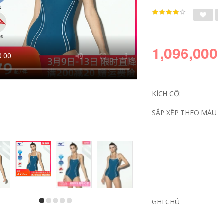
1,096,000
KÍCH CỠ:
SẮP XẾP THEO MÀU 
Mũ bơi Mizuno vải
mũ bơi aryca Mũ bơi
PU nữ 2024 mới
trẻ em Mizuno vải
chuyên nghiệp
bảo vệ tai bé trai và
chống thấm nước
bé gái thiết bị
không giãn tóc dài
chuyên nghiệp Mũ
bảo vệ tai người lớn
bơi không co giãn
mũ bơi nón bơi tyr
chống thấm nước
mũ đi bơi
thời trang và dễ
thương kính bơi mũ
GHI CHÚ
bơi mũ bơi cho tóc
411,000
dài