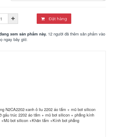
Đặt hàng
đang xem sản phẩm này.
12 người đã thêm sản phẩm vào
họ ngay bây giờ.
 N2CA2202-xanh ô liu 2202 áo tắm + mũ bơi silicon
 gấu trúc 2202 áo tắm + mũ bơi silicon + phẳng kính
 +Mũ bơi silicon +Khăn tắm +Kính bơi phẳng