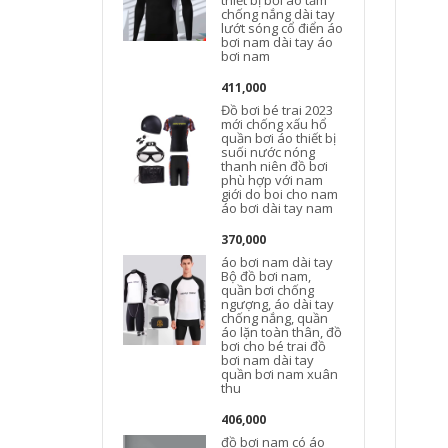
thiết bị bơi áo tắm
chống nắng dài tay
lướt sóng cổ điển áo
bơi nam dài tay áo
bơi nam
411,000
Đồ bơi bé trai 2023
mới chống xấu hổ
quần bơi áo thiết bị
suối nước nóng
thanh niên đồ bơi
phù hợp với nam
b
giới do boi cho nam
áo bơi dài tay nam
370,000
áo bơi nam dài tay
Bộ đồ bơi nam,
quần bơi chống
ngượng, áo dài tay
chống nắng, quần
áo lặn toàn thân, đồ
bơi cho bé trai đồ
bơi nam dài tay
quần bơi nam xuân
thu
406,000
đồ bơi nam có áo