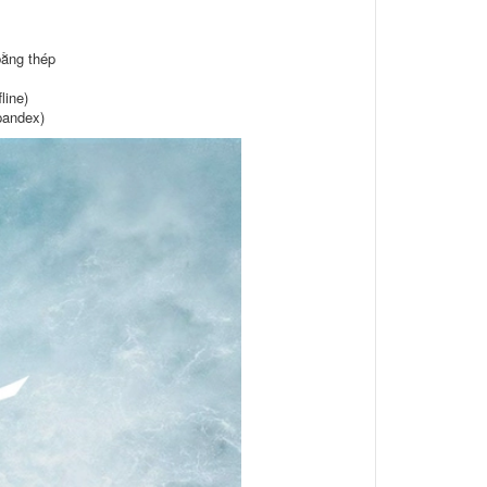
ằng thép
line)
pandex)