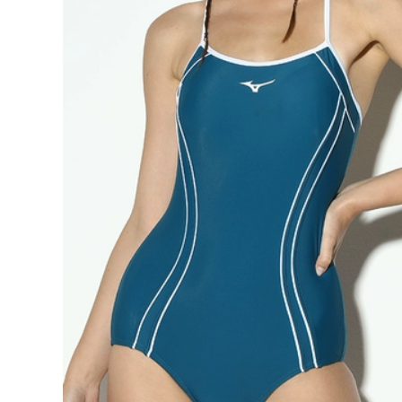
đẹp Đồ bơi Li Ning
nữ
nữ 2023 mới một
mảnh gợi cảm giảm
612,000
béo che bụng đồ
đồ bơi nữ Đồ bơi nữ
bơi huấn luyện
2024 phong cách
chuyên nghiệp thi
mới che bụng thon
đấu áo tắm tam giác
gọn một mảnh dài
đồ bơi nữ tre em áo
tay boxer bể bơi
bơi nữ
bảo thủ suối nước
nóng chuyên
613,000
nghiệp đồ bơi giữ
áo tắm một mảnh
nhiệt nữ đồ bơi nữ
đẹp Đồ bơi nữ 2023
ikini
mới một mảnh họa
tiết hoa cao cấp
560,000
siêu gợi cảm cô gái
bộ đồ bơi nữ kín Đồ
mập hở lưng áo tắm
bơi nữ 2023 mới một
đi biển suối nước
mảnh thể thao bảo
nóng bộ đồ bơi nữ
thủ bơi lội dành cho
dài tay đồ bơi nữ
người mới bắt đầu
dạng quần váy
tập luyện chuyên
nghiệp Đồ bơi cao
604,000
cấp đồ bơi cho nữ
đồ bơi kín cho nữ
áo bơi nữ đẹp
Ưu đãi đặc biệt áo
tắm nữ phiên bản
346,000
Hàn Quốc bikini một
do boi nu dep Đồ
mảnh ngực lớn
Bơi Nữ 2023 Phong
phiên bản Hàn
Cách Mới Bảo Thủ
Quốc nổi tiếng trên
Hơi Béo Che Da Xẻ
Internet áo tắm mới