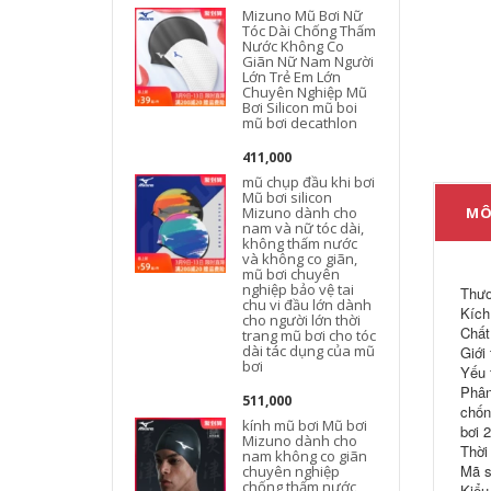
Mizuno Mũ Bơi Nữ
Tóc Dài Chống Thấm
Nước Không Co
g
Giãn Nữ Nam Người
Lớn Trẻ Em Lớn
Chuyên Nghiệp Mũ
Bơi Silicon mũ boi
t
mũ bơi decathlon
411,000
mũ chụp đầu khi bơi
Mũ bơi silicon
Mizuno dành cho
MÔ
nam và nữ tóc dài,
không thấm nước
và không co giãn,
mũ bơi chuyên
nghiệp bảo vệ tai
Thươ
chu vi đầu lớn dành
Kích
cho người lớn thời
Chất 
trang mũ bơi cho tóc
dài tác dụng của mũ
Giới
bơi
Yếu 
Phân
511,000
chốn
kính mũ bơi Mũ bơi
bơi 
Mizuno dành cho
Thời
nam không co giãn
Mã s
chuyên nghiệp
chống thấm nước
Kiểu