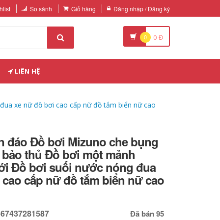
list
So sánh
Giỏ hàng
Đăng nhập / Đăng ký
0
0
Đ
LIÊN HỆ
đua xe nữ đồ bơi cao cấp nữ đồ tắm biển nữ cao
ín đáo Đồ bơi Mizuno che bụng
 bảo thủ Đồ bơi một mảnh
ới Đồ bơi suối nước nóng đua
 cao cấp nữ đồ tắm biển nữ cao
667437281587
Đã bán 95