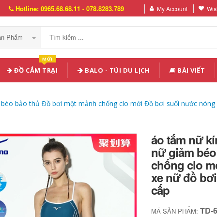
Hotline: 0965.68.68.11 - 078.8283.789
My Account
Wish
Sản Phẩm
MỚI
ĐỒ CẮM TRẠI
BALO - TÚI DU LỊCH
BÀI VIẾT
béo bảo thủ Đồ bơi một mảnh chống clo mới Đồ bơi suối nước nóng 
áo tắm nữ k
nữ giảm béo
chống clo m
xe nữ đồ bơi
cấp
TD-
MÃ SẢN PHẨM: