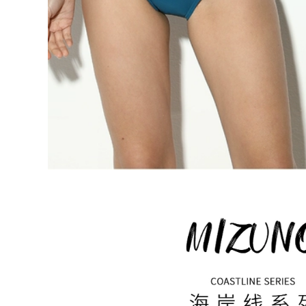
Da Cao Cấp Gợi
màu đen 1929 các
Cảm Bể Bơi Suối
kiểu đồ bơi nữ kín
Nước Nóng Mặc Đặc
đáo áo tắm nữ
iệt đồ bơi liền thân
nữ áo bơi nữ đẹp
370,000
2023 Mới Đồ Bơi Nữ
548,000
1 Boxer-Góc Bảo
bikini Đồ bơi nữ
Thủ Thon Gọn Bụng
suối nước nóng chia
Che Bụng Hàn Quốc
đôi sinh viên bảo
Gợi Cảm Đẹp Lưng
thủ 2023 kiểu mới
Ins nước Nóng Đồ
che bụng giảm béo
Bơi đồ bơi cao cấp
áo tắm dài tay
nữ bộ đồ bơi nữ
chống nắng size lớn
bộ đồ bơi nữ dài tay
207,000
đồ bơi dài cho nữ
548,000
Đồ bơi nữ mùa hè
cổ dây hở lưng che
bụng 2023 mới phổ
Bộ Đồ Bơi Nữ Bảo
biến kiểu váy một
Thủ Chia 2023 Mới
mảnh giảm béo bảo
Cô Gái Béo Bao Da
thủ suối nước nóng
Thịt Suối Nước Nóng
đồ đi bơi cho nữ các
Bể Bơi Kích Thước
kiểu đồ bơi nữ
Lớn Đặc Biệt Đồ Bơi
bộ đồ bơi nữ dài tay
602,000
đồ bơi nữ dạng
quần váy