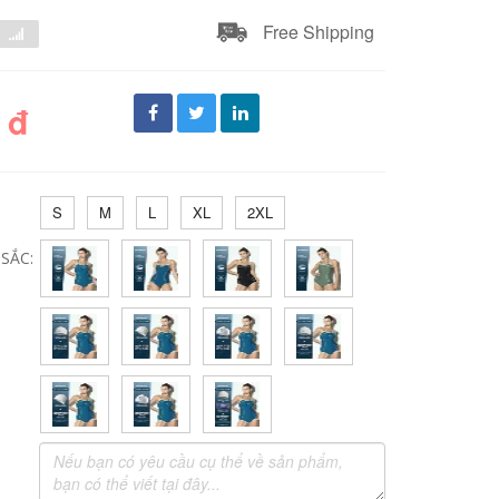
Free Shipping
 đ
S
M
L
XL
2XL
SẮC: