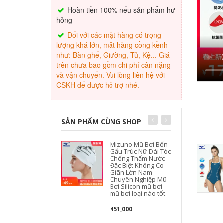
Hoàn tiền 100% nếu sản phẩm hư
hỏng
Đối với các mặt hàng có trọng
lượng khá lớn, mặt hàng cồng kềnh
như: Bàn ghế, Giường, Tủ, Kệ... Giá
trên chưa bao gồm chi phí cân nặng
và vận chuyển. Vui lòng liên hệ với
CSKH để được hỗ trợ nhé.
SẢN PHẨM CÙNG SHOP
Mizuno Mũ Bơi Bốn
Gấu Trúc Nữ Dài Tóc
Chống Thấm Nước
Đặc Biệt Không Co
Giãn Lớn Nam
Chuyên Nghiệp Mũ
Bơi Silicon mũ bơi
mũ bơi loại nào tốt
451,000