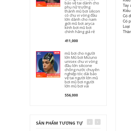
bảo vệ tai dành cho
Tay 
phụ nữ trưởng
Kiểu
thành mũ bơi silicon
có chu vi vòng đầu
Có đ
lớn dành cho nam
Có p
giới mũ bơi aryca
Loại
kính bơi mũ bơi
Thàn
chính hãng giá rẻ
411,000
mũ bơi cho người
lớn Mũ bơi Mizuno
l
unisex chu vi vòng
đầu lớn silicone
chống nước chuyên
nghiệp tóc dài bảo
vệ tai người lớn mũ
bơi mũ bơi người
lớn mũ bơi vải
556,000
SẢN PHẨM TƯƠNG TỰ