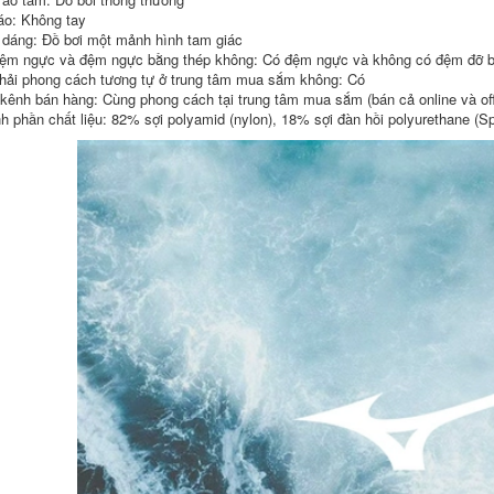
vệ tai chống thấm
khăn che mặt mùa
áo: Không tay
nước cho nam mũ
hè, chống bụi cát,
 dáng: Đồ bơi một mảnh hình tam giác
bơi phoenix mũ bơi
mũ chống nắng
cho bé
ngoài trời chống tia
ệm ngực và đệm ngực bằng thép không: Có đệm ngực và không có đệm đỡ b
cực tím cho nữ nón
hải phong cách tương tự ở trung tâm mua sắm không: Có
bơi nữ mũ bơi và
511,000
 kênh bán hàng: Cùng phong cách tại trung tâm mua sắm (bán cả online và off
kính bơi
h phần chất liệu: 82% sợi polyamid (nylon), 18% sợi đàn hồi polyurethane (S
kính bơi và mũ bơi
604,000
Mũ bơi Mizuno cho
nữ tóc dài, bảo vệ
tai chống nước cỡ
Mũ bơi Mizuno cho
lớn, chu vi vòng đầu
nam, người lớn, bảo
ớn, mũ bơi silicon
vệ tai lớn, nữ tóc
chuyên nghiệp cho
dài, chống thấm
nam mũ bơi chống
nước, không co
nước vào tai mũ bơi
giãn, mũ silicon bơi
cho trẻ em
chuyên nghiệp mũ
bơi conquest mũ
bơi bé trai
511,000
451,000