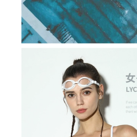
nhanh khô thiết bị
boi nu đồ bơi chống
bơi hoàn chỉnh
nắng nữ
dành cho nam áo
tắm xuân thu cho
600,000
trẻ em do boi cho
Đồ bơi kéo sau lưng
nam
cho nữ 2023 mới
phong cách nóng
298,000
bỏng bảo thủ võ sĩ
đồ bơi nữ 1 mảnh
quyền Anh một
Đồ bơi cỡ mm béo
mảnh bể bơi che
dành cho nữ kiểu
bụng giảm béo đồ
váy che bụng rộng
bơi suối nước nóng
rãi và bảo thủ cộng
do boi nu đồ tắm
với tăng mỡ suối
biển nữ
nước nóng giảm
béo đồ bơi một
560,000
mảnh dài cỡ lớn
đồ bơi nư đẹp [Giá
mùa hè bộ đồ tắm
thanh toán rõ ràng]
biển nữ kín đáo đồ
Đồ bơi nữ Váy đen
bơi kín đáo cho nữ
nhỏ Đồ bơi ôm sát
gợi cảm Đồ bơi một
706,000
mảnh Đồ bơi một
đồ bơi nữ 2 mảnh
mảnh dành cho
màu đen Đồ bơi một
người lớn bộ đồ bơi
mảnh 361 độ cho nữ
nữ liền thân đồ bơi
2023 Đồ bơi che
chống nắng cho nữ
bụng và giảm béo
kiểu mới cho bể bơi
274,000
nữ áo tắm nữ liền
áo tắm một mảnh
thân đồ bơi cao cấp