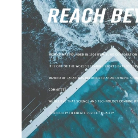
quần bơi nam màu
Đồ bơi nữ bảo thủ
trắng Đồ bơi nam bộ
áo tắm một mảnh
đồ nam cỡ lớn quần
suối nước nóng
bơi áo nam suối
2023 mùa hè mới
nước nóng quần bơi
chuyên nghiệp che
chống xấu hổ thiết
bụng giảm béo cỡ
bị bơi trọn bộ áo bơi
lớn đồ bơi đồ bơi nữ
tay dài nam quần
đẹp kín đáo đồ bơi
bơi biển
của nữ
515,000
553,000
Quần bơi nam
Đồ Bơi Nữ 2023 Mới
chống xấu hổ Quần
Đồ Bơi Suối Nước
bơi nam mùa hè
Nóng Siêu Gợi Cảm
2023 bộ đồ mới
Bảo Thủ Béo Bao
nhanh khô kích
Da Thịt Đua Đồ Bơi
thước lớn suối nước
Một Mảnh đồ bơi nữ
óng thiết bị bơi
đẹp kín đáo đồ bơi
chuyên nghiệp mua
học sinh nữ
quần bơi cho nam
ao boi nam
515,000
Đồ bơi một mảnh
226,000
mùa hè 2023 kiểu
Quần bơi nam
dáng mới hot váy
chống xấu hổ 2023
nữ kín đáo che da
mới suối nước nóng
thịt giúp bạn gái
cỡ lớn đồ bơi nam
thon gọn béo đi tắm
chuyên nghiệp
suối nước nóng ao