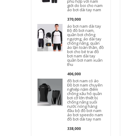
phù hợp với nam
b
giới do boi cho nam
áo bơi dài tay nam
370,000
áo bơi nam dài tay
Bộ đồ bơi nam,
quần bơi chống
ngượng, áo dài tay
chống nắng, quần
áo lặn toàn thân, đồ
bơi cho bé trai đồ
bơi nam dài tay
quần bơi nam xuân
thu
406,000
đồ bơi nam có áo
Đồ bơi nam chuyên
nghiệp năm điểm
chống xấu hổ quần
bơi cỡ lớn thiết bị
B
chống nắng suối
nước nóng hàng
đầu bộ đồ bơi nam
áo bơi speedo nam
đồ bơi dài tay nam
338,000