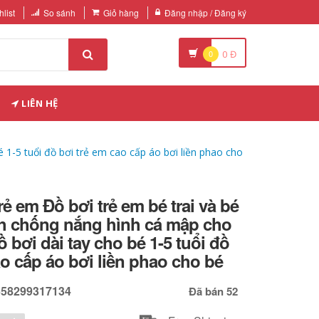
list
So sánh
Giỏ hàng
Đăng nhập / Đăng ký
0
0
Đ
LIÊN HỆ
 1-5 tuổi đồ bơi trẻ em cao cấp áo bơi liền phao cho
rẻ em Đồ bơi trẻ em bé trai và bé
h chống nắng hình cá mập cho
ồ bơi dài tay cho bé 1-5 tuổi đồ
ao cấp áo bơi liền phao cho bé
558299317134
Đã bán 52