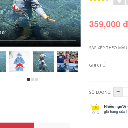
359,000 
SẮP XẾP THEO MÀU 
GHI CHÚ
quần bơi nam màu
Đồ bơi nữ bảo thủ
trắng Đồ bơi nam bộ
áo tắm một mảnh
đồ nam cỡ lớn quần
suối nước nóng
SỐ LƯỢNG:
bơi áo nam suối
2023 mùa hè mới
nước nóng quần bơi
chuyên nghiệp che
chống xấu hổ thiết
bụng giảm béo cỡ
Nhiều người 
bị bơi trọn bộ áo bơi
lớn đồ bơi đồ bơi nữ
tay dài nam quần
đẹp kín đáo đồ bơi
giỏ hàng của 
bơi biển
của nữ
515,000
553,000