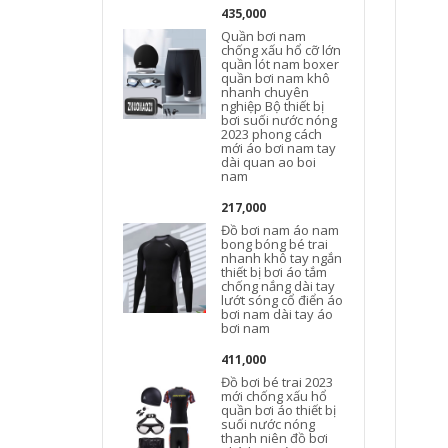
435,000
Quần bơi nam
chống xấu hổ cỡ lớn
quần lót nam boxer
quần bơi nam khô
nhanh chuyên
nghiệp Bộ thiết bị
bơi suối nước nóng
2023 phong cách
mới áo bơi nam tay
dài quan ao boi
nam
217,000
Đồ bơi nam áo nam
bong bóng bé trai
nhanh khô tay ngắn
thiết bị bơi áo tắm
chống nắng dài tay
lướt sóng cổ điển áo
bơi nam dài tay áo
bơi nam
411,000
Đồ bơi bé trai 2023
mới chống xấu hổ
quần bơi áo thiết bị
suối nước nóng
thanh niên đồ bơi