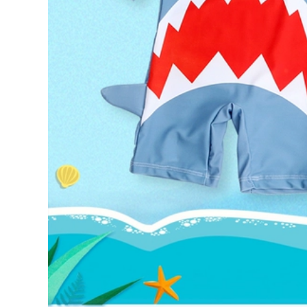
đẹp Đồ bơi nữ 2023
ikini
mới một mảnh họa
tiết hoa cao cấp
560,000
siêu gợi cảm cô gái
bộ đồ bơi nữ kín Đồ
mập hở lưng áo tắm
bơi nữ 2023 mới một
đi biển suối nước
mảnh thể thao bảo
nóng bộ đồ bơi nữ
thủ bơi lội dành cho
dài tay đồ bơi nữ
người mới bắt đầu
dạng quần váy
tập luyện chuyên
nghiệp Đồ bơi cao
604,000
cấp đồ bơi cho nữ
đồ bơi kín cho nữ
áo bơi nữ đẹp
Ưu đãi đặc biệt áo
tắm nữ phiên bản
346,000
Hàn Quốc bikini một
do boi nu dep Đồ
mảnh ngực lớn
Bơi Nữ 2023 Phong
phiên bản Hàn
Cách Mới Bảo Thủ
Quốc nổi tiếng trên
Hơi Béo Che Da Xẻ
Internet áo tắm mới
Da Cao Cấp Gợi
màu đen 1929 các
Cảm Bể Bơi Suối
kiểu đồ bơi nữ kín
Nước Nóng Mặc Đặc
đáo áo tắm nữ
iệt đồ bơi liền thân
nữ áo bơi nữ đẹp
370,000
2023 Mới Đồ Bơi Nữ
548,000
1 Boxer-Góc Bảo
bikini Đồ bơi nữ
Thủ Thon Gọn Bụng
suối nước nóng chia
Che Bụng Hàn Quốc
đôi sinh viên bảo
Gợi Cảm Đẹp Lưng
thủ 2023 kiểu mới
Ins nước Nóng Đồ