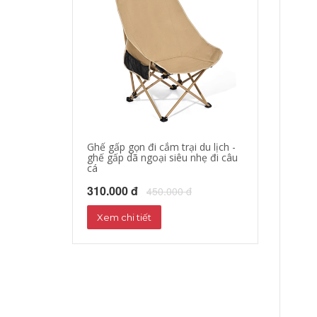
Ghế gấp gọn đi cắm trại du lịch -
áo khoác đi mo
ghế gấp dã ngoại siêu nhẹ đi câu
hộ xe máy, quần
cá
phượt đường dà
310.000 đ
680.000 đ
450.000 đ
72
Xem chi tiết
Xem chi tiết