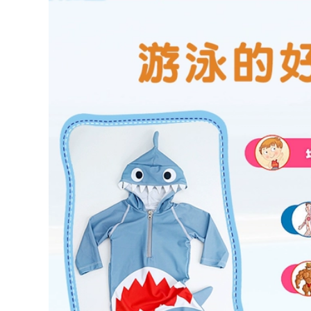
che bụng giảm béo
Bơi đồ bơi cao cấp
áo tắm dài tay
nữ bộ đồ bơi nữ
chống nắng size lớn
bộ đồ bơi nữ dài tay
207,000
đồ bơi dài cho nữ
548,000
Đồ bơi nữ mùa hè
cổ dây hở lưng che
bụng 2023 mới phổ
Bộ Đồ Bơi Nữ Bảo
biến kiểu váy một
Thủ Chia 2023 Mới
mảnh giảm béo bảo
Cô Gái Béo Bao Da
thủ suối nước nóng
Thịt Suối Nước Nóng
đồ đi bơi cho nữ các
Bể Bơi Kích Thước
kiểu đồ bơi nữ
Lớn Đặc Biệt Đồ Bơi
bộ đồ bơi nữ dài tay
602,000
đồ bơi nữ dạng
quần váy
548,000