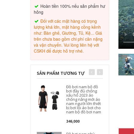
Hoàn tiền 100% nếu sản phẩm hư
hỏng
Đối với các mặt hàng có trọng
lượng khá lớn, mặt hàng cồng kềnh
như: Bàn ghế, Giường, Tủ, Kệ... Giá
trên chưa bao gồm chi phí cân nặng
và vận chuyển. Vui lòng liên hệ với
CSKH để được hỗ trợ nhé.
SẢN PHẨM TƯƠNG TỰ
Đồ bơi nam bộ đồ
bơi đầy đủ chống
xấu hổ 2023 áo
chống nắng mới áo
nam người lớn thiết
bị bơi lội áo bơi cho
nam bộ đồ bơi nam
346,000