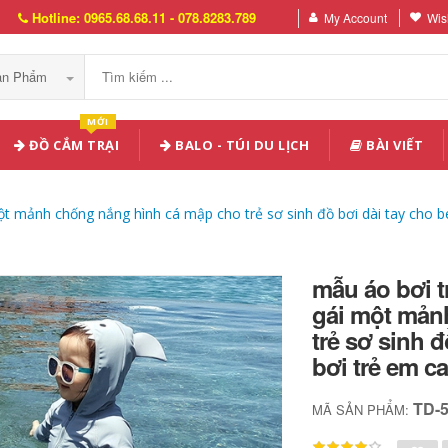
Hotline: 0965.68.68.11 - 078.8283.789
My Account
Wish
Sản Phẩm
MỚI
ĐỒ CẮM TRẠI
BALO - TÚI DU LỊCH
BÀI VIẾT
ột mảnh chống nắng hình cá mập cho trẻ sơ sinh đồ bơi dài tay cho bé
mẫu áo bơi t
gái một mản
trẻ sơ sinh đ
bơi trẻ em c
TD-
MÃ SẢN PHẨM: