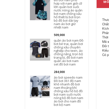
Đồ bơi nam phù
MÔ
hợp với nam giới cỡ
lớn quần bơi suối
nước nóng áo quần
bơi nam chống xấu
hổ thiết bị bơi trọn
Thư
bộ đồ bơi dài tay
nam áo bơi giữ
Chất
nhiệt nam
n
Kích
Phân
509,000
Thời
quần áo bơi nam Đồ
Mã s
bơi bé trai, quần bơi
Đối 
chống xấu chuyên
Kiểu
nghiệp cho teen, áo
chống nắng, trọn bộ
Có p
trang bị, đồ bơi nam
quần áo bơi nam
set đồ bơi nam
284,000
áo bơi speedo nam
Đồ bơi 361 độ nam
khô nhanh đồ bơi
nam thoáng khí
chống xấu hổ bộ đồ
bơi nam suối nước
nóng bộ đồ bơi nam
áo bơi cho nam đồ
bơi bộ nam