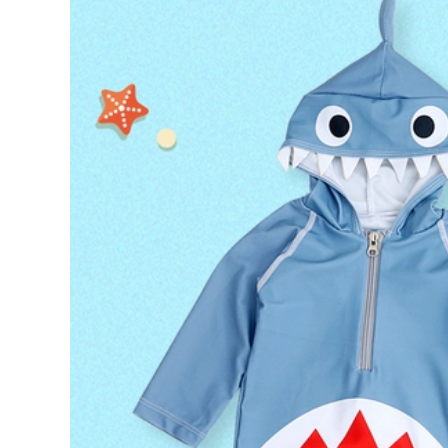
rãi và bảo thủ cộng
do boi nu đồ tắm
với tăng mỡ suối
biển nữ
nước nóng giảm
béo đồ bơi một
560,000
mảnh dài cỡ lớn
đồ bơi nư đẹp [Giá
mùa hè bộ đồ tắm
thanh toán rõ ràng]
biển nữ kín đáo đồ
Đồ bơi nữ Váy đen
bơi kín đáo cho nữ
nhỏ Đồ bơi ôm sát
gợi cảm Đồ bơi một
706,000
mảnh Đồ bơi một
đồ bơi nữ 2 mảnh
mảnh dành cho
màu đen Đồ bơi một
người lớn bộ đồ bơi
mảnh 361 độ cho nữ
nữ liền thân đồ bơi
2023 Đồ bơi che
chống nắng cho nữ
bụng và giảm béo
kiểu mới cho bể bơi
274,000
nữ áo tắm nữ liền
áo tắm một mảnh
thân đồ bơi cao cấp
đẹp Đồ bơi Li Ning
nữ
nữ 2023 mới một
mảnh gợi cảm giảm
612,000
béo che bụng đồ
đồ bơi nữ Đồ bơi nữ
bơi huấn luyện
2024 phong cách
chuyên nghiệp thi
mới che bụng thon
đấu áo tắm tam giác
gọn một mảnh dài
đồ bơi nữ tre em áo
tay boxer bể bơi
bơi nữ
bảo thủ suối nước
nóng chuyên
613,000
nghiệp đồ bơi giữ
áo tắm một mảnh
nhiệt nữ đồ bơi nữ