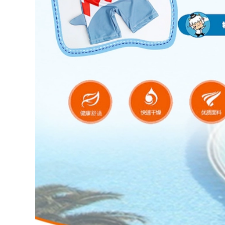
to Quần áo bảo
 áo chống gió đi
i
0.000 đ