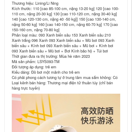
Thương hiệu: Lining/Li Ning
Kích thước: 110 [cao 85-100 cm, nặng 13-20 kg] 120 [cao 100-
110 cm, nặng 20-30 kg] 130 [cao 110-120 cm, nặng 30-40 kg]
140 [cao 120-130 cm, nặng 40 -50 kg]] 150 [cao 130-140 cm,
nặng 50-60 kg] 160 [cao 140-150 cm, nặng 60-70 kg] 170 [cao
150-160 cm, nặng 70-80 kg]
Phân loại màu: 093 Xanh biển sâu 153 Xanh biển sâu 210
Xanh trắng 096 Xanh 093 Xanh biển sâu + Mũ bơi 093 Xanh
biển sâu + Kính bơi 093 Xanh biển sâu + Mũ bơi + Kính bơi
093 Xanh biển sâu + Mũ bơi + Bơi Kính bảo hộ + Túi bơi
Thời gian đưa ra thị trường: Mùa hè năm 2023
Mã sản phẩm: LSYS093-TM
Đối tượng áp dụng: trẻ em
Kiểu dáng: Đồ bơi một mảnh cho trẻ em
Có phải phong cách tương tự ở trung tâm mua sắm không: Có
Loại kênh bán hàng: Thương mại điện tử thuần túy (chỉ bán
hàng trực tuyến)