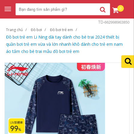
0
Toggle
navigation
TD-662998963850
Trang chủ
Đồ bơi
Đồ bơi trẻ em
Đồ bơi trẻ em Li Ning dài tay dành cho bé trai 2024 thiết bị
quần bơi trẻ em vừa và lớn nhanh khô dành cho trẻ em nam
áo tắm cho bé trai mẫu đồ bơi trẻ em