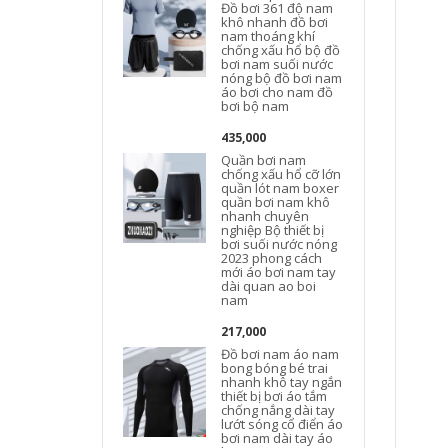
Đồ bơi 361 độ nam
khô nhanh đồ bơi
nam thoáng khí
chống xấu hổ bộ đồ
bơi nam suối nước
nóng bộ đồ bơi nam
áo bơi cho nam đồ
bơi bộ nam
435,000
Quần bơi nam
chống xấu hổ cỡ lớn
quần lót nam boxer
quần bơi nam khô
nhanh chuyên
nghiệp Bộ thiết bị
bơi suối nước nóng
2023 phong cách
mới áo bơi nam tay
dài quan ao boi
nam
217,000
Đồ bơi nam áo nam
bong bóng bé trai
nhanh khô tay ngắn
thiết bị bơi áo tắm
chống nắng dài tay
lướt sóng cổ điển áo
bơi nam dài tay áo