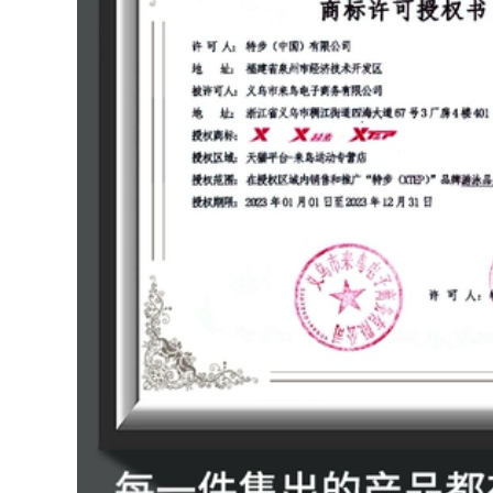
bơi áo nam suối
2023 mùa hè mới
nước nóng quần bơi
chuyên nghiệp che
chống xấu hổ thiết
bụng giảm béo cỡ
bị bơi trọn bộ áo bơi
lớn đồ bơi đồ bơi nữ
tay dài nam quần
đẹp kín đáo đồ bơi
bơi biển
của nữ
515,000
553,000
Quần bơi nam
Đồ Bơi Nữ 2023 Mới
chống xấu hổ Quần
Đồ Bơi Suối Nước
bơi nam mùa hè
Nóng Siêu Gợi Cảm
2023 bộ đồ mới
Bảo Thủ Béo Bao
nhanh khô kích
Da Thịt Đua Đồ Bơi
thước lớn suối nước
Một Mảnh đồ bơi nữ
óng thiết bị bơi
đẹp kín đáo đồ bơi
chuyên nghiệp mua
học sinh nữ
quần bơi cho nam
ao boi nam
515,000
Đồ bơi một mảnh
226,000
mùa hè 2023 kiểu
Quần bơi nam
dáng mới hot váy
chống xấu hổ 2023
nữ kín đáo che da
mới suối nước nóng
thịt giúp bạn gái
cỡ lớn đồ bơi nam
thon gọn béo đi tắm
chuyên nghiệp
suối nước nóng ao
nhanh khô thiết bị
boi nu đồ bơi chống
bơi hoàn chỉnh
nắng nữ
dành cho nam áo
tắm xuân thu cho
600,000