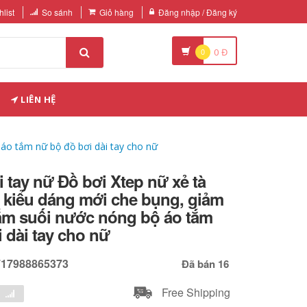
list
So sánh
Giỏ hàng
Đăng nhập / Đăng ký
0
0
Đ
LIÊN HỆ
áo tắm nữ bộ đồ bơi dài tay cho nữ
i tay nữ Đồ bơi Xtep nữ xẻ tà
 kiểu dáng mới che bụng, giảm
m suối nước nóng bộ áo tắm
 dài tay cho nữ
717988865373
Đã bán 16
Free Shipping