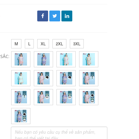
đ
M
L
XL
2XL
3XL
SẮC: