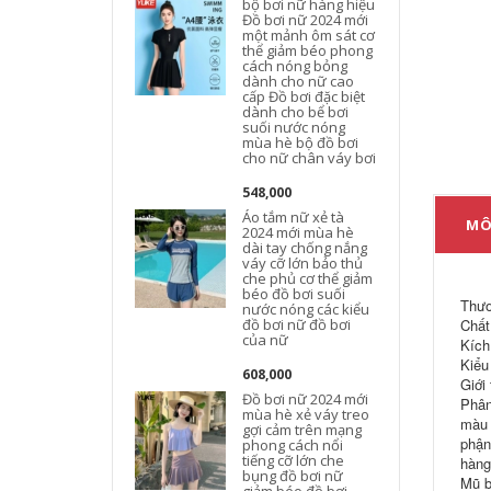
bộ bơi nữ hàng hiệu
Đồ bơi nữ 2024 mới
một mảnh ôm sát cơ
thể giảm béo phong
cách nóng bỏng
dành cho nữ cao
cấp Đồ bơi đặc biệt
dành cho bể bơi
suối nước nóng
mùa hè bộ đồ bơi
cho nữ chân váy bơi
548,000
Áo tắm nữ xẻ tà
MÔ
2024 mới mùa hè
dài tay chống nắng
váy cỡ lớn bảo thủ
che phủ cơ thể giảm
béo đồ bơi suối
Thươ
nước nóng các kiểu
đồ bơi nữ đồ bơi
Chất 
của nữ
Kích
Kiểu
608,000
Giới
Đồ bơi nữ 2024 mới
Phân
mùa hè xẻ váy treo
màu 
gợi cảm trên mạng
phận
phong cách nổi
tiếng cỡ lớn che
hàng
bụng đồ bơi nữ
Mũ b