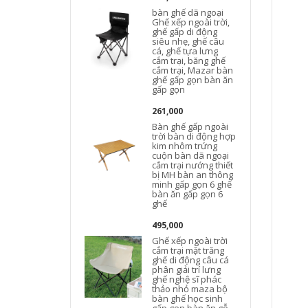
bàn ghế dã ngoại
Ghế xếp ngoài trời,
ghế gấp di động
siêu nhẹ, ghế câu
cá, ghế tựa lưng
cắm trại, băng ghế
cắm trại, Mazar bàn
ghế gấp gọn bàn ăn
gấp gọn
261,000
Bàn ghế gấp ngoài
trời bàn di động hợp
kim nhôm trứng
cuộn bàn dã ngoại
cắm trại nướng thiết
bị MH bàn an thông
minh gấp gọn 6 ghế
bàn ăn gấp gọn 6
ghế
495,000
Ghế xếp ngoài trời
cắm trại mặt trăng
ghế di động câu cá
phân giải trí lưng
ghế nghệ sĩ phác
thảo nhỏ maza bộ
bàn ghế học sinh