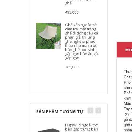
ghế
495,000
Ghế xếp ngoài trời
cắm trại mặt trăng
ghế di động câu cá
phân giải trí lưng
ghế nghệ sĩ phác
thảo nhỏ maza bộ
bàn ghế học sinh
MÔ
gấp gọn bàn ăn gỗ
gấp gọn
365,000
Thươ
Chất
Phon
sản 
Phân
khí?
Mẫu 
Tay 
SẢN PHẨM TƯƠNG TỰ
lớn"
gỗ d
ghế 
HighWild ngoài trời
bàn gấp trứng bàn
nhôm