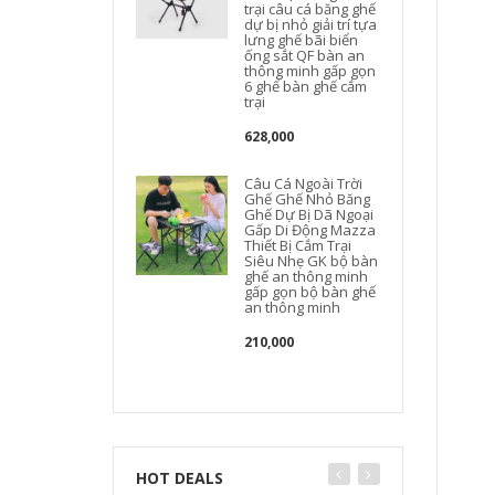
trại câu cá băng ghế
dự bị nhỏ giải trí tựa
lưng ghế bãi biển
ống sắt QF bàn an
thông minh gấp gọn
6 ghế bàn ghế cắm
trại
628,000
Câu Cá Ngoài Trời
Ghế Ghế Nhỏ Băng
Ghế Dự Bị Dã Ngoại
Gấp Di Động Mazza
Thiết Bị Cắm Trại
Siêu Nhẹ GK bộ bàn
ghế an thông minh
gấp gọn bộ bàn ghế
an thông minh
b
210,000
HOT DEALS