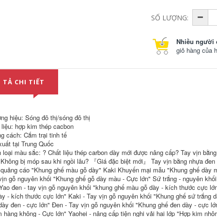
Siêu Nhẹ GK bộ bàn
Phân Bãi Biển Ghế
ghế an thông minh
bộ bàn ghế học sinh
SỐ LƯỢNG:
gấp gọn bộ bàn ghế
gấp gọn bộ bàn ăn
an thông minh
gấp gọn 6 ghế
210,000
451,000
Nhiều người 
giỏ hàng của 
bộ bàn ghế học sinh
bộ bàn ghế gấp gọn
gấp gọn Bàn gấp
Ngoài Trời Bàn Gấp
ngoài trời hợp kim
Di Động Cắm Trại
nhôm trứng cuộn
Bàn Dã Ngoại Bộ
 TẢ CHI TIẾT
bàn di động bàn
Bàn Ghế Cắm Trại
cắm trại dã ngoại Bộ
Hoàn Chỉnh Thiết Bị
bàn ghế cắm trại
Tiếp Liệu Trứng
cung cấp thiết bị ghế
Cuộn Bàn CS ghế
cao gấp gọn ghế
sofa gấp gọn ghế
ng hiệu: Sóng đô thị/sóng đô thị
gấp gọn
cao gấp gọn
 liệu: hợp kim thép cacbon
g cách: Cắm trại tinh tế
426,000
438,000
xuất tại Trung Quốc
 loại màu sắc: ? Chất liệu thép carbon dày mới được nâng cấp? Tay vịn bằng
 Không bị móp sau khi ngồi lâu? 『Giá đặc biệt mới』 Tay vịn bằng nhựa đen
quảng cáo "Khung ghế màu gỗ dày" Kaki Khuyến mại mẫu "Khung ghế dày mà
vịn gỗ nguyên khối "Khung ghế gỗ dày màu - Cực lớn" Sứ trắng - nguyên khối
 Yao đen - tay vịn gỗ nguyên khối "khung ghế màu gỗ dày - kích thước cực lớ
ày - kích thước cực lớn" Kaki - Tay vịn gỗ nguyên khối "Khung ghế sứ trắng d
dày đen - cực lớn" Đen - Tay vịn gỗ nguyên khối "Khung ghế đen dày - cực lớ
bộ bàn ghế học sinh
bộ bàn ăn 4 ghế gấp
gấp gọn Bàn gấp
gọn Ngoài Trời Ghế
 hàng không - Cực lớn" Yaohei - nâng cấp tiện nghi vải hai lớp "Hợp kim nh