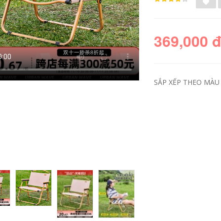
369,000 
SẮP XẾP THEO MÀU 
bộ bàn ghế an
ghế gấp gọn Bàn
thông minh Ghế xếp
ghế xếp ngoài trời
ngoài trời, ghế câu
dã ngoại, thiết bị và
cá siêu nhẹ di động,
vật dụng cắm trại
ghế giám đốc cắm
ngoài trời, bàn cuộn
rại bãi biển, ghế tựa
trứng gấp hợp kim
lưng nghỉ trưa CS
nhôm di động ghế
ghế sofa gấp gọn
sofa gấp gọn bàn
bộ bàn ghế an
ăn gấp gọn
thông minh gấp gọn
427,000
514,000