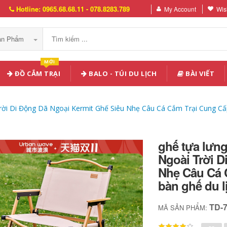
Hotline: 0965.68.68.11 - 078.8283.789
My Account
Wish
Sản Phẩm
MỚI
ĐỒ CẮM TRẠI
BALO - TÚI DU LỊCH
BÀI VIẾT
ời Di Động Dã Ngoại Kermit Ghế Siêu Nhẹ Câu Cá Cắm Trại Cung Cấp
ghế tựa lưn
Ngoài Trời D
Nhẹ Câu Cá 
bàn ghế du 
TD-
MÃ SẢN PHẨM: