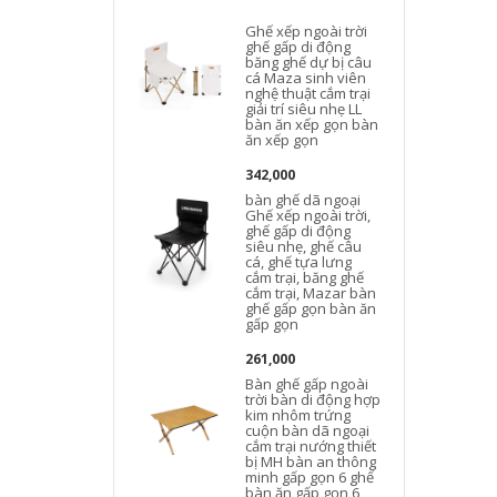
Ghế xếp ngoài trời
ghế gấp di động
băng ghế dự bị câu
cá Maza sinh viên
nghệ thuật cắm trại
giải trí siêu nhẹ LL
bàn ăn xếp gọn bàn
ăn xếp gọn
342,000
bàn ghế dã ngoại
Ghế xếp ngoài trời,
ghế gấp di động
siêu nhẹ, ghế câu
cá, ghế tựa lưng
cắm trại, băng ghế
cắm trại, Mazar bàn
d
ghế gấp gọn bàn ăn
gấp gọn
261,000
t
Bàn ghế gấp ngoài
trời bàn di động hợp
kim nhôm trứng
cuộn bàn dã ngoại
cắm trại nướng thiết
bị MH bàn an thông
minh gấp gọn 6 ghế
bàn ăn gấp gọn 6