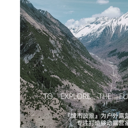
thông minh
gấp gọn ghế tựa
lưng gấp gọn
449,000
281,000
bộ bàn ghế ăn cơm
gấp gọn Đô Thị
bộ bàn ghế học sinh
Sóng Ghế Gấp
gấp gọn Bàn ghế
Ngoài Trời Cắm Trại
xếp ngoài trời cắm
Ghế Ghế Trung Thu
trại dã ngoại cắm
Bãi Biển Ghế Di
trại thiết bị cung cấp
Động Mazar Ghế
xe di động du lịch tự
Xếp Câu Cá Phân
lái gỗ nguyên khối
bộ bàn ghế gấp gọn
bàn cuộn trứng bộ
thông minh bộ bàn
bàn ghế gấp gọn
ăn gấp gọn
ghế xếp gọn thông
minh
535,000
1,766,000
Đô Thị Sóng Ghế
Gấp Ngoài Trời
ghế sofa gấp gọn
Kermit Ghế Di Động
Bàn gấp ngoài trời
Cắm Trại Lưng Ghế
gấp gọn bàn cắm
Dã Ngoại Câu Cá
trại di động Bộ bàn
Phân Bãi Biển Ghế
ghế dã ngoại cung
bộ bàn ghế học sinh
cấp thiết bị bàn
gấp gọn bộ bàn ăn
trứng cuộn hợp kim
gấp gọn 6 ghế
nhôm ghế gấp gọn
bàn ghế gấp gọn
451,000
374,000
bộ bàn ghế gấp gọn
Ngoài Trời Bàn Gấp
Ghế gấp ngoài trời,