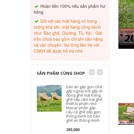
Hoàn tiền 100% nếu sản phẩm hư
hỏng
Đối với các mặt hàng có trọng
lượng khá lớn, mặt hàng cồng kềnh
như: Bàn ghế, Giường, Tủ, Kệ... Giá
trên chưa bao gồm chi phí cân nặng
và vận chuyển. Vui lòng liên hệ với
CSKH để được hỗ trợ nhé.
SẢN PHẨM CÙNG SHOP
bàn ăn gấp gọn Ghế
gấp ngoài trời gấp di
động ghế mặt trăng
ghế xếp cắm trại ghế
thiết bị phân nhỏ
Mazar phân gấp
t
câu cá ghế xếp gọn
thông minh bộ bàn
ghế an thông minh
285,000