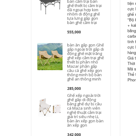
bàn cắm trại bàn
tiện
ghế thiết bị cắm trại
cực 
dã ngoại hợp kim
nhôm di động ghế
ghế 
tựa lưng gấp gọn
"Bộ 
bàn ghế cắm trại
+ ka
bằng
555,000
carb
tinh
bàn ăn gấp gọn Ghế
cực 
gấp ngoài trời gấp di
hàng
động ghế mặt trăng
ghế xếp cắm trại ghế
Giá 
thiết bị phân nhỏ
d
Thời
Mazar phân gấp
Mã s
câu cá ghế xếp gọn
Thể t
thông minh bộ bàn
ghế an thông minh
Phon
285,000
Ghế xếp ngoài trời
ghế gấp di động
băng ghế dự bị câu
cá Maza sinh viên
nghệ thuật cắm trại
giải trí siêu nhẹ LL
bàn ăn xếp gọn bàn
ăn xếp gọn
342,000