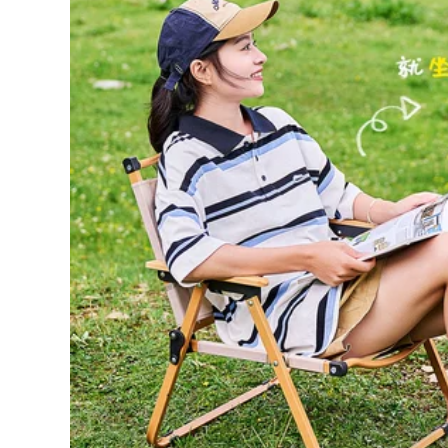
ghế gấp gọn Đô Thị
Gấp Ngoài Trời Di
Sóng Ghế Gấp
Động Giải Trí Cắm
Ngoài Trời Cắm Trại
Trại Ghế Gỗ Chắc
Gấp Di Động Phân
Chắn Siêu Nhẹ
Xếp Hàng Hiện Vật
Trăng Bướm Ghế
Câu Cá Pony Băng
bàn ghế gấp gọn
Ghế Dự Bị bộ bàn
bàn ghế ăn gấp gọn
ghế ăn cơm gấp gọn
ghế gấp gọn
724,000
281,000
bàn ghế gấp Đô Thị
Sóng Ghế Gấp
bàn ăn xếp gọn Bàn
Ngoài Trời Di Động
ghế xếp ngoài trời
Siêu Nhẹ Câu Cá
Urban Wave, bàn
Phân Cắm Trại
ghế picnic di động,
Mazar Ghế Mặt
bàn trứng cuộn,
Trăng Sinh Viên
bàn cắm trại, trọn
Nghệ Thuật Chống
ộ trang thiết bị vật
Bẹp Đầu bàn ăn xếp
dụng bàn ghế gấp
gọn 4 ghế bộ bàn ăn
bàn ghế ăn gấp gọn
xếp gọn
365,000
422,000