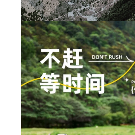
Di Động Cắm Trại
ghế mặt trăng siêu
Bàn Dã Ngoại Bộ
nhẹ di động, ghế
Bàn Ghế Cắm Trại
câu cá cắm trại, ghế
Hoàn Chỉnh Thiết Bị
thư giãn dã ngoại,
Tiếp Liệu Trứng
cắm trại Maza nhỏ
Cuộn Bàn CS ghế
ghế gấp gọn ghế
sofa gấp gọn ghế
cao gấp gọn
cao gấp gọn
446,000
438,000
Ngoài Trời Di Động
Ghế xếp ngoài trời
Bàn Gấp Trứng Bàn
Ghế Kermit ghế cắm
Gian Hàng Cắm Trại
rại ngoài trời ghế
Giải Trí Dã Ngoại
gấp di động bãi biển
Bàn Ghế Đa Năng
ghế siêu nhẹ câu cá
Thiết Bị Hoàn Chỉnh
phân ghế xếp gọn
Bàn bàn ghế gấp
thông minh bàn ăn
ghế gấp gọn
gấp gọn
363,000
495,000
ghế nằm gấp gọn Đô
Ghế xếp ngoài trời,
Thị Sóng Ngoài Trời
ghế gấp di động,
Ghế Gấp Di Động
ghế tựa nhỏ sinh
Thiết Bị Đánh Cá
viên nghệ thuật
Ghế Phân Nghệ Sĩ
Mazar, ghế cắm trại
Phác Thảo Ghế Gấp
siêu nhẹ, ghế câu cá
ghế ngủ gấp gọn
bàn ghế du lịch ghế
bàn ghế dã ngoại
gấp gọn
289,000
289,000
Đô Thị Sóng Ghế