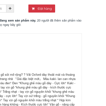
Đặt hàng
đang xem sản phẩm này.
20 người đã thêm sản phẩm vào
họ ngay bây giờ.
 gỗ sồi mở rộng? ? Vải Oxford dày thoải mái và thoáng
 trang nhã 『Giá đặc biệt mới』 Màu kaki- lan can nhựa
u đen" Đen "Khung ghế màu gỗ dày - Cực lớn" Kaki -
 tay vịn gỗ "khung ghế màu gỗ dày - kích thước cực
n" Trắng nhạt - tay vịn gỗ nguyên khối "khung ghế màu
ày - cực lớn" Tay vịn sứ trắng - gỗ nguyên khối "Khung
n" Tay vịn gỗ nguyên khối màu trắng nhạt " Hợp kim
ôm hàng không - Kích thước cực lớn" Vân gỗ - nâng cấp