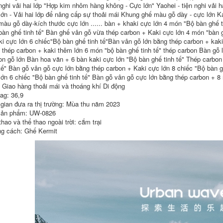
ngoài trời hợp kim
Gấp Di Động Cắm
 nghi vải hai lớp "Hợp kim nhôm hàng không - Cực lớn" Yaohei - tiện nghi vả
nhôm trứng cuộn
Trại Dã Ngoại Câu
lớn - Vải hai lớp để nâng cấp sự thoải mái Khung ghế màu gỗ dày - cực lớn 
bàn di động bàn
Cá Ghế Sinh Viên
màu gỗ dày-kích thước cực lớn ...... bàn + khaki cực lớn 4 món "Bộ bàn ghế 
cắm trại dã ngoại Bộ
Nghệ Thuật Băng
bàn ghế cắm trại
Ghế Dự Bị Siêu Nhẹ
bàn ghế tinh tế" Bàn ghế vân gỗ vừa thép carbon + Kaki cực lớn 4 món "bàn g
cung cấp thiết bị ghế
Gấp Pony Phân bàn
ki cực lớn 6 chiếc"Bộ bàn ghế tinh tế"Bàn vân gỗ lớn bằng thép carbon + kaki
cao gấp gọn ghế
ăn gỗ gấp gọn bàn
 thép carbon + kaki thêm lớn 6 món "bộ bàn ghế tinh tế" thép carbon Bàn gỗ l
gấp gọn
ăn gỗ gấp gọn
on gỗ lớn Bàn hoa văn + 6 bàn kaki cực lớn "Bộ bàn ghế tinh tế" Thép carbon
426,000
214,000
 tế" Bàn gỗ vân gỗ cực lớn bằng thép carbon + Kaki cực lớn 8 chiếc "Bộ bàn g
lớn 6 chiếc "Bộ bàn ghế tinh tế" Bàn gỗ vân gỗ cực lớn bằng thép carbon + 8
 Giao hàng thoải mái và thoáng khí Di động
ghế gấp gọn Bàn
bàn ghế du lịch Bàn
tag: 36,9
ghế xếp ngoài trời
ghế gấp ngoài trời
ã ngoại, thiết bị và
nhôm di động trứng
 gian đưa ra thị trường: Mùa thu năm 2023
vật dụng cắm trại
cuộn bàn cắm trại
ản phẩm: UW-0826
ngoài trời, bàn cuộn
dã ngoại bàn nướng
hao và thể thao ngoài trời: cắm trại
trứng gấp hợp kim
thiết bị QF bộ bàn
nhôm di động ghế
ăn gấp gọn 6 ghế bộ
g cách: Ghế Kermit
sofa gấp gọn bàn
bàn ghế ăn cơm gấp
ăn gấp gọn
gọn
427,000
507,000
Urban Wave Bàn
Đô Thị Sóng Cắm
Ghế Gấp Ngoài Trời
Trại Ngoài Trời
Hoàn Toàn Bằng
Hoang Dã Câu Cá
Nhôm Dã Ngoại BBQ
Nền Tảng Câu Cá
Nhẹ Bàn Nhỏ Thiết
Tựa Lưng Ghế Câu
Bị Cắm Trại Tour Tự
Cá Siêu Nhẹ Mọi Địa
Lái Xe ghế gấp gọn
Hình Maza Gấp Câu
bộ bàn ghế an
Cá Ghế ghế nằm