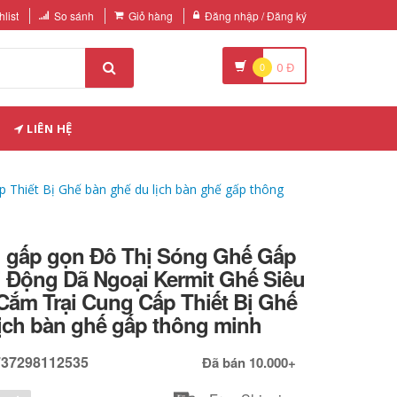
list
So sánh
Giỏ hàng
Đăng nhập / Đăng ký
0
0
Đ
LIÊN HỆ
 Thiết Bị Ghế bàn ghế du lịch bàn ghế gấp thông
g gấp gọn Đô Thị Sóng Ghế Gấp
i Động Dã Ngoại Kermit Ghế Siêu
Cắm Trại Cung Cấp Thiết Bị Ghế
lịch bàn ghế gấp thông minh
737298112535
Đã bán 10.000+