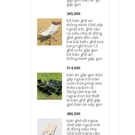
gấp gọn bàn ăn gỗ
gấp gọn
365,000
bộ bàn ghế an
thông minh Ghế xếp
ngoài trời, ghế câu
cá siêu nhẹ di động,
ghế giám đốc cắm
trại bãi biển, ghế tựa
lưng nghỉ trưa CS
ghế sofa gấp gọn
bộ bàn ghế an
t
thông minh gấp gọn
514,000
bàn ăn gấp gọn Bàn
gấp ngoài trời bàn
cuộn trứng hợp kim
thép cacbon di
động cắm trại dã
ngoại trọn bộ thiết
bị bàn ghế ghế gấp
gọn bàn ăn xếp gọn
486,000
bàn ghế dã ngoại
Ghế xếp ngoài trời
di động siêu nhẹ
Ghế mặt trăng cắm