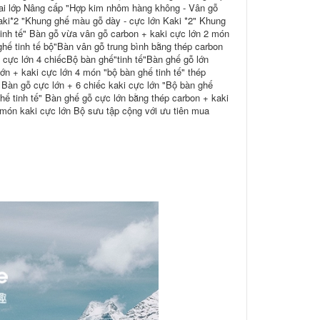
i hai lớp Nâng cấp "Hợp kim nhôm hàng không - Vân gỗ
Kaki*2 "Khung ghế màu gỗ dày - cực lớn Kaki *2" Khung
tinh tế" Bàn gỗ vừa vân gỗ carbon + kaki cực lớn 2 món
hế tinh tế bộ"Bàn vân gỗ trung bình bằng thép carbon
 cực lớn 4 chiếcBộ bàn ghế"tinh tế"Bàn ghế gỗ lớn
ớn + kaki cực lớn 4 món "bộ bàn ghế tinh tế" thép
 Bàn gỗ cực lớn + 6 chiếc kaki cực lớn "Bộ bàn ghế
hế tinh tế" Bàn ghế gỗ cực lớn bằng thép carbon + kaki
 món kaki cực lớn Bộ sưu tập cộng với ưu tiên mua