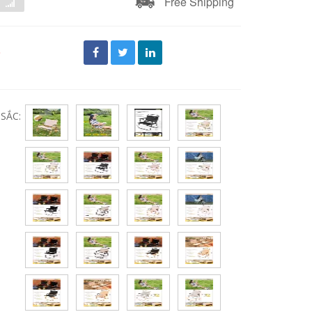
Free Shipping
đ
SẮC: