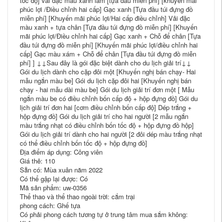
tốc độ] vải đặc màu xanh lam [tựa đầu miễn phí] [khuyến mãi
phúc lợi /Điều chỉnh hai cấp] Gạc xanh [Tựa đầu túi đựng đồ
miễn phí] [Khuyến mãi phúc lợi/Hai cấp điều chỉnh] Vải đặc
màu xanh + tựa chân [Tựa đầu túi đựng đồ miễn phí] [Khuyến
mãi phúc lợi/Điều chỉnh hai cấp] Gạc xanh + Chỗ để chân [Tựa
đầu túi đựng đồ miễn phí] [Khuyến mãi phúc lợi/điều chỉnh hai
cấp] Gạc màu xám + Chỗ để chân [Tựa đầu túi đựng đồ miễn
phí] ] ↓↓Sau đây là gói đặc biệt dành cho du lịch giải trí↓↓
Gói du lịch dành cho cặp đôi một [Khuyến nghị bán chạy- Hai
mẫu ngắn màu be] Gói du lịch cặp đôi hai [Khuyến nghị bán
chạy - hai mẫu dài màu be] Gói du lịch giải trí đơn một [ Mẫu
ngắn màu be có điều chỉnh bốn cấp độ + hộp đựng đồ] Gói du
lịch giải trí đơn hai [cơm điều chỉnh bốn cấp độ] Dép trắng +
hộp đựng đồ] Gói du lịch giải trí cho hai người [2 mẫu ngắn
màu trắng nhạt có điều chỉnh bốn tốc độ + hộp đựng đồ hộp]
Gói du lịch giải trí dành cho hai người [2 đôi dép màu trắng nhạt
có thể điều chỉnh bốn tốc độ + hộp đựng đồ]
Địa điểm áp dụng: Công viên
Giá thẻ: 110
Sẵn có: Mùa xuân năm 2022
Có thể gập lại được: Có
Mã sản phẩm: uw-0356
Thể thao và thể thao ngoài trời: cắm trại
phong cách: Ghế tựa
Có phải phong cách tương tự ở trung tâm mua sắm không: