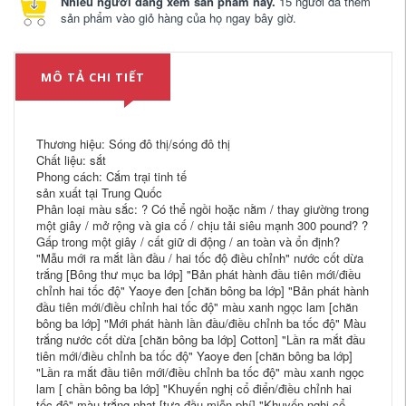
Nhiều người đang xem sản phẩm này.
15 người đã thêm
sản phẩm vào giỏ hàng của họ ngay bây giờ.
MÔ TẢ CHI TIẾT
Thương hiệu: Sóng đô thị/sóng đô thị
Chất liệu: sắt
Phong cách: Cắm trại tinh tế
sản xuất tại Trung Quốc
Phân loại màu sắc: ? Có thể ngồi hoặc nằm / thay giường trong
một giây / mở rộng và gia cố / chịu tải siêu mạnh 300 pound? ?
Gấp trong một giây / cất giữ di động / an toàn và ổn định?
"Mẫu mới ra mắt lần đầu / hai tốc độ điều chỉnh" nước cốt dừa
trắng [Bông thư mục ba lớp] "Bản phát hành đầu tiên mới/điều
chỉnh hai tốc độ" Yaoye đen [chăn bông ba lớp] "Bản phát hành
đầu tiên mới/điều chỉnh hai tốc độ" màu xanh ngọc lam [chăn
bông ba lớp] "Mới phát hành lần đầu/điều chỉnh ba tốc độ" Màu
trắng nước cốt dừa [chăn bông ba lớp] Cotton] "Lần ra mắt đầu
tiên mới/điều chỉnh ba tốc độ" Yaoye đen [chăn bông ba lớp]
"Lần ra mắt đầu tiên mới/điều chỉnh ba tốc độ" màu xanh ngọc
lam [ chần bông ba lớp] "Khuyến nghị cổ điển/điều chỉnh hai
tốc độ" màu trắng nhạt [tựa đầu miễn phí] "Khuyến nghị cổ