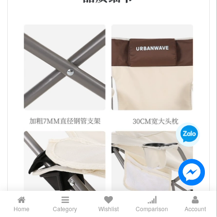
Home
Category
Wishlist
Comparison
Account