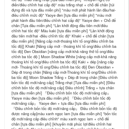
điển/điều chỉnh hai cấp độ" màu trắng nhạt + chỗ để chân [túi
đựng đồ và tựa đầu miễn phí] "màu mới phát hành lần đầu/hai-
điều chỉnh mức độ" Yaoye đen [tựa đầu miễn phí] "màu mới
phát hành đầu tiên/điều chỉnh hai cấp độ" Yaoye đen + Chỗ để
chân [Tựa đầu miễn phí] "Lần khởi động đầu tiên mới/điều
chỉnh hai tốc độ" Màu kaki [tựa đầu miễn phí] "Lần khởi động
đầu tiên mới/hai -điều chỉnh tốc độ" Khaki + chỗ để chân [tựa
đầu miễn phí] [Nâng cấp mới-thoáng khí tổ ong/điều chỉnh ba
tốc độ]] Khaki [Nâng cấp mới - thoáng khí tổ ong/điều chỉnh ba
tốc độ] Đen Obsidian [nâng cấp mới-khả năng thở tổ ong/điều
chỉnh ba tốc độ ] Moon Shadow White [nâng cấp mới-khả năng
thoáng khí tổ ong/điều chỉnh ba tốc độ] Kaki + dép [nâng cấp
mới- Thoáng khí tổ ong/Điều chỉnh ba tốc độ] Đen Obsidian +
Dép đi trong chân [Nâng cấp mới-Thoáng khí tổ ong/Điều chỉnh
ba tốc độ] Moon Shadow Trắng + Dép đi trong chân [Điều chỉnh
bốn tốc độ mới/nâng cấp] Trắng nhạt [Tựa đầu miễn phí] [Điều
chỉnh bốn tốc độ mới/nâng cấp] Điều chỉnh] Trắng + tựa chân
[tựa đầu miễn phí] 『Điều chỉnh bốn tốc độ mới/nâng cấp』
Yaoye màu đen [tựa đầu miễn phí] 『Điều chỉnh bốn tốc độ
mới/nâng cấp』 Yaoye đen + tựa đầu [tựa đầu miễn phí]
『Điều chỉnh bốn tốc độ mới/nâng cấp』 Điều chỉnh bốn tốc độ
được nâng cấp]màu xanh ngọc lam [tựa đầu miễn phí] "bốn tốc
độ mới/nâng cấp điều chỉnh" màu xanh ngọc lam + chỗ để
chân [tựa đầu miễn phí] [khuyến mãi phúc lợi/điều chỉnh hai