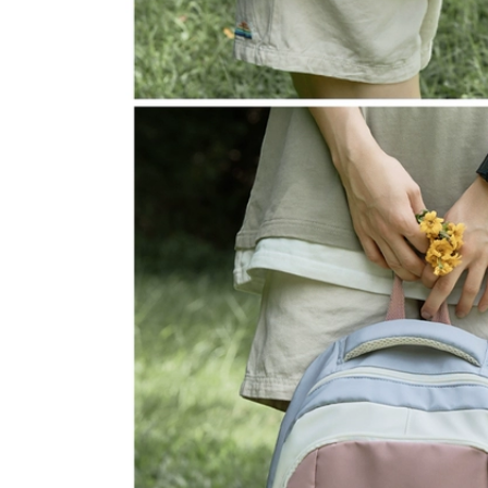
inch Túi đựng máy
Túi du lịch dành cho
tính nữ sinh viên đại
nữ, túi thể dục sức
học đi học Túi đeo
chứa lớn, tách khô
vai hợp thời trang
và ướt, túi xách đeo
sức chứa lớn Túi đi
chéo nam, túi du
công tác du lịch balo
lịch khoảng cách
u lich balo đi du
ngắn, túi hành lý
lịch cho nam
nhẹ ba lô du lịch the
north face túi da du
lịch
499,000
426,000
Ba lô di động du lịch
sức chứa lớn dành
cho nữ, túi hành lý
túi du lich Túi du lịch
ơi lội riêng biệt,
khoảng cách ngắn,
chống thấm nước,
túi hành lý xách tay
thể thao khô và ướt
dung lượng lớn nhẹ
úi balo du lịch balo
cho nữ, ba lô, túi thể
ngoài trời
dục thể thao, túi
hành lý du lịch nam
túi đựng quần áo du
479,000
lịch ba lô kéo du lịch
522,000