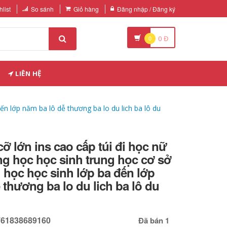
list
So sánh
Giỏ hàng
Đăng nhập / Đăng ký
0
0
Đ
LIÊN HỆ
đến lớp năm ba lô dễ thương ba lo du lich ba lô du
cỡ lớn ins cao cấp túi đi học nữ
ng học học sinh trung học cơ sở
u học học sinh lớp ba đến lớp
 thương ba lo du lich ba lô du
761838689160
Đã bán 1