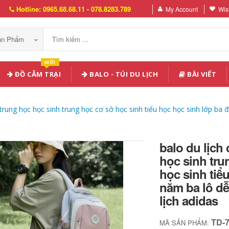
Hotline: 0965.68.68.11 - 078.8283.789
My Account
Wish
Sản Phẩm
MỚI
ĐỒ CẮM TRẠI
BALO - TÚI DU LỊCH
BÀI VIẾT
h trung học học sinh trung học cơ sở học sinh tiểu học học sinh lớp ba 
balo du lịch 
học sinh tru
học sinh tiể
năm ba lô dễ
lịch adidas
TD-
MÃ SẢN PHẨM: