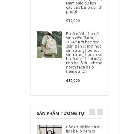
Nam balo du lich
cao cap ba lô du lịch
l
phượt
l
972,000
Ba lô dành cho nữ
sinh viên đại học
2024 túi đi học đơn
t
giản giản dị mới học
sinh trung học học
sinh trung học cơ sở
ba lô du lịch túi máy
tính ba lô du lịch the
l
north face balo
nam du lịch
l
680,000
SẢN PHẨM TƯƠNG TỰ
Công suất lớn túi du
t
lịch ba lô nam đi