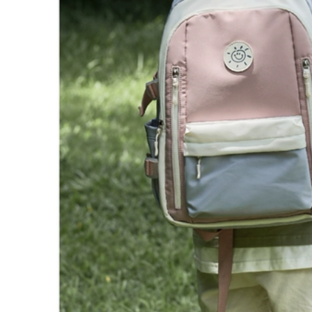
2023 Mới Du Lịch Túi
ngắn ngày cho nữ,
Máy Tính Ba Lô Học
túi đựng máy tính
Trung Học Cơ Sở
sinh viên đại học
Trung Học Sinh Viên
dung lượng lớn, túi
Đại Học Nữ balo kéo
hành lý đi công tác,
u lịch balo du lịch
nam balo du lịch nữ
túi xách du lịch
515,000
768,000
a lô du lịch, túi du
lịch ngắn ngày cho
ba lô du lich Ba lô
nữ, túi đựng máy
ngoài trời có thể gập
ính sinh viên đại
lại siêu nhẹ đi bộ
học dung lượng lớn,
đường dài túi đi bè
túi hành lý đi công
thể thao di động
tác, nam balo du
chống thấm nước
lich cao cap balo du
ba lô nữ túi da nam
lịch nam cao cấp
ba lô du lịch miti ba
lô du lịch nam đẹp
775,000
217,000
balo du lich cao cap
Ba lô ngoài trời Dika
Túi leo núi Camel
ó thể gập lại túi da
ngoài trời chuyên
di động thể thao du
nghiệp Ba lô đi bộ
ịch leo núi ba lô sức
đường dài Ba lô thể
chứa lớn cho nam
thao nam Ba lô du
và nữ 847 túi balo
lịch chống nước
du lịch ba lô kéo du
dành cho nữ Túi đi
ịch
học du lịch leo núi
balo adidas du lịch