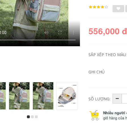
556,000 
SẮP XẾP THEO MÀU 
GHI CHÚ
Ba lô nhỏ siêu phổ
balo du lịch nam
biến dành cho nữ
chống nước Ba lô
sinh viên đại học
cao cấp dành cho
2024 Ba lô mini dễ
nữ sinh viên đại học
thương mới dành
thể thao ngoài trời
SỐ LƯỢNG:
cho học sinh trung
đi học 2024 mới ba
học cơ sở du lịch
lô du lịch sức chứa
goài trời, túi đi học
lớn dành cho nam
Nhiều người 
du lịch balo phượt
ba lô du lịch cho trẻ
giỏ hàng của 
chống nước balo du
em balo du lịch
lịch nam cao cấp
511,000