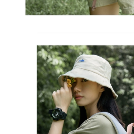
ba lô du lich
273,000
Luotuo Thể Thao
884,000
Ngoài Trời Leo Núi
Túi Ba Lô Chống
Túi du lịch nam, leo
Thấm Nước Giải Trí
núi ngoài trời, chống
Du Lịch Đi Bộ Đường
thấm nước, cặp đi
Dài Leo Núi Ba Lô
học sức chứa cực
Du Lịch Nam 847 ba
lớn, hành lý đi công
ô du lịch big size ba
tác, ba lô máy tính
o du lich nu
du lịch đeo vai,
dành cho nữ balo
du lich hang hieu
479,000
balo du lịch chống
a lô du lịch big size
nước
Ba lô nam đi công
tác túi hành lý dung
415,000
lượng lớn leo núi
goài trời ba lô
Ba lô du lịch thể
thường ngày chống
thao kéo sau Túi
nước sinh viên học
tập thể hình cho nữ
balo phượt chống
Túi du lịch khoảng
nước balo du lịch
cách ngắn Túi hành
nam cao cấp
lý Túi hành lý
khoảng cách ngắn
phong cách nam ba
540,000
lo du lịch balo du
Túi du lịch nam, leo
lịch chống nước
núi ngoài trời, chống
thấm nước, cặp đi
724,000
học sức chứa cực
ớn, hành lý du lịch
Ba lô đi học thông