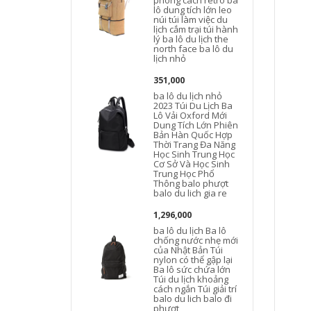
phong cách retro ba
đ
lô dung tích lớn leo
núi túi làm việc du
d
lịch cắm trại túi hành
d
lý ba lô du lịch the
north face ba lô du
lịch nhỏ
351,000
ba lô du lịch nhỏ
n
2023 Túi Du Lịch Ba
Lô Vải Oxford Mới
Dung Tích Lớn Phiên
Bản Hàn Quốc Hợp
Thời Trang Đa Năng
l
Học Sinh Trung Học
Cơ Sở Và Học Sinh
Trung Học Phổ
b
Thông balo phượt
balo du lich gia re
l
1,296,000
ba lô du lịch Ba lô
l
chống nước nhẹ mới
của Nhật Bản Túi
b
nylon có thể gập lại
Ba lô sức chứa lớn
Túi du lịch khoảng
cách ngắn Túi giải trí
balo du lich balo đi
phượt