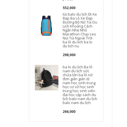
552,000
túi balo du lịch Đi Xe
Đạp Ba Lô Xe Đạp
Đường Bộ Nữ Túi Du
Lịch Khoảng Cách
d
Ngắn Nhẹ Nhỏ
Marathon Chạy Leo
Núi Túi Ngoài Trời
ba lô du lich ba lo
du lich nu
298,000
b
ba lo du lịch Ba lô
nam du lịch sức
chứa lớn ba lô nữ
t
đơn giản giản dị
nam học sinh trung
học cơ sở học sinh
trung học sinh viên
đại học cặp sách du
lịch balo nam du lịch
balo nam du lịch
266,000