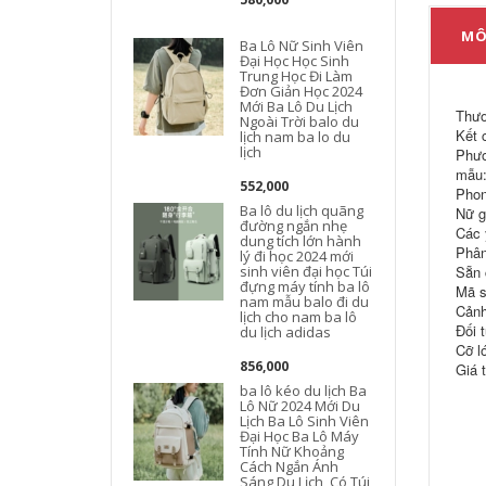
MÔ
Ba Lô Nữ Sinh Viên
Đại Học Học Sinh
Trung Học Đi Làm
Đơn Giản Học 2024
Mới Ba Lô Du Lịch
Thươ
Ngoài Trời balo du
Kết 
lịch nam ba lo du
l
lịch
Phươ
mẫu:
552,000
Phon
Ba lô du lịch quãng
Nữ g
đường ngắn nhẹ
Các 
dung tích lớn hành
Phân
lý đi học 2024 mới
sinh viên đại học Túi
Sẵn 
đựng máy tính ba lô
Mã s
nam mẫu balo đi du
Cảnh
lịch cho nam ba lô
D
Đối 
du lịch adidas
d
Cỡ l
856,000
Giá 
ba lô kéo du lịch Ba
Lô Nữ 2024 Mới Du
Lịch Ba Lô Sinh Viên
Đại Học Ba Lô Máy
Tính Nữ Khoảng
Cách Ngắn Ánh
Sáng Du Lịch, Có Túi