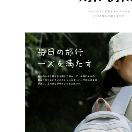
Du Lịch Trường ba
2024 Mới Ba Lô Du
ô túi xách du lịch ba
Lịch ba lô du lịch
o du lich
nam đẹp balo
phượt
852,000
1,292,000
Túi đi học Ins nữ
sinh viên đại học
balo du lịch nam
hiết kế thích hợp
cao cấp Ins Ba Lô
học sinh trung học
Nữ Sinh Viên Đại
cơ sở học sinh trung
Học 2024 Mới Thời
học ba lô máy tính
Trang Cao Cấp
dung lượng lớn ba
Thích Hợp Học Sinh
ô du lịch ba lô du
Trung Học Nhiều Túi
lịch chính hãng ba
Ba Lô ba lô du lịch
ô du lịch big size
chính hãng balo
nam du lịch
760,000
852,000
úi du lịch Ba Lô
balo nam du lịch Ba
Nam Dung Tích Lớn
lô du lịch, túi du lịch