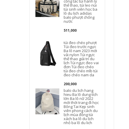
công tác túi hành lý
thể thao, túi leo núi
túi sinh viên học ba
lô du lịch adidas
balo phượt chống
nước
d
511,000
túi đeo chéo phượt
B
Túi đeo trước ngực
Ba lô nam 2023 mới
vải nylon Túi ngực
t
thể thao giải trí du
lịch Túi ngực đeo vai
đơn Túi đeo chéo
túi đeo chéo mlb túi
đeo chéo nam da
200,000
balo du lich hang
hieu Ba lô dung tích
lớn Ba lô nữ 2022
c
mới thời trang đi học
Bông Tai Kẹp sinh
l
viên phong cách du
lịch mùa đông túi
xách ba lô du lịch
nhỏ ba lô du lich
l