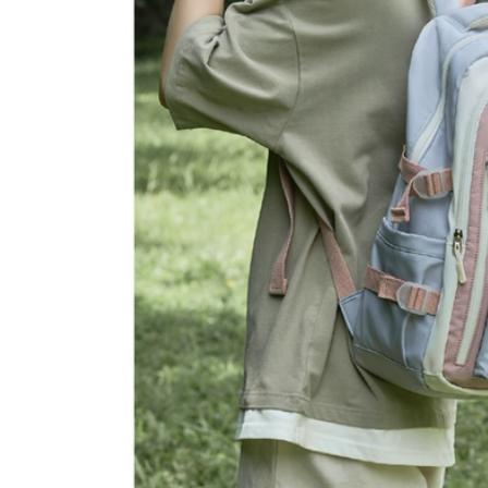
i công tác, ba lô, ba
thường nam vải
lô máy tính, nữ ba lô
canvas đơn giản Ba
u lich ba lô túi xách
lô nam phong cách
u lịch
Hàn Quốc sức chứa
lớn học sinh trung
học Schoolbag máy
507,000
tính túi du lịch túi du
Ba lô du lịch cho nữ
lịch balo nam du lịch
2023 ba lô mới đi
công tác đường
199,000
gắn, túi du lịch nhẹ,
túi đựng máy tính
Ba Lô Nữ Ba Lô Du
dung lượng lớn, đi
Lịch Du Lịch Ngoài
học cho nam balo
Trời Cho Nam Nhẹ
nam du lịch ba lo du
Gấp Leo Núi Túi Học
ich
Dung Tích Cực Lớn
Túi Hành Lý ba lô du
lich ba lô kéo du lịch
892,000
a lô du lich Túi du
511,000
lịch cự ly ngắn dung
ượng lớn, túi thể
ba lo du lich Ba Lô
thao nữ, túi đeo vai
Thể Thao 60 Lít 70 Lít
di động, ba lô du
Nam Dung Tích Lớn
ịch leo núi ba lô du
Nữ Hành Lý Du Lịch
lịch the north face
Ba Lô Du Lịch Sinh
a lô du lịch cho trẻ
Viên Học Leo Núi túi
em
Ngoài Trời balo du
lịch chống nước túi
xách du lịch
451,000
ba lo du lich nu Ba
451,000
lô đa năng nam 16