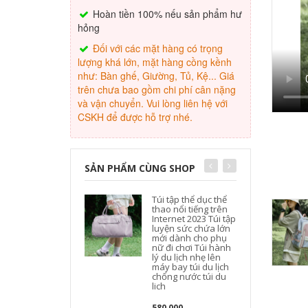
Hoàn tiền 100% nếu sản phẩm hư
hỏng
Đối với các mặt hàng có trọng
lượng khá lớn, mặt hàng cồng kềnh
như: Bàn ghế, Giường, Tủ, Kệ... Giá
trên chưa bao gồm chi phí cân nặng
và vận chuyển. Vui lòng liên hệ với
CSKH để được hỗ trợ nhé.
SẢN PHẨM CÙNG SHOP
Túi tập thể dục thể
thao nổi tiếng trên
Internet 2023 Túi tập
luyện sức chứa lớn
mới dành cho phụ
nữ đi chơi Túi hành
lý du lịch nhẹ lên
máy bay túi du lịch
n
chống nước túi du
lich
580,000