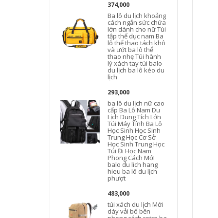
374,000
Ba lô du lịch khoảng
cách ngắn sức chứa
lớn dành cho nữ Túi
tập thể dục nam Ba
lô thể thao tách khô
và ướt ba lô thể
thao nhẹ Túi hành
lý xách tay túi balo
l
du lịch ba lô kéo du
l
lịch
293,000
b
ba lô du lịch nữ cao
cấp Ba Lô Nam Du
Lịch Dung Tích Lớn
Túi Máy Tính Ba Lô
n
Học Sinh Học Sinh
Trung Học Cơ Sở
Học Sinh Trung Học
Túi Đi Học Nam
Phong Cách Mới
balo du lich hang
hieu ba lô du lịch
phượt
483,000
túi xách du lịch Mới
dày vải bố bền
l