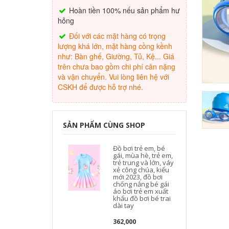
Hoàn tiền 100% nếu sản phẩm hư
hỏng
Đối với các mặt hàng có trọng
lượng khá lớn, mặt hàng cồng kềnh
như: Bàn ghế, Giường, Tủ, Kệ... Giá
trên chưa bao gồm chi phí cân nặng
và vận chuyển. Vui lòng liên hệ với
CSKH để được hỗ trợ nhé.
SẢN PHẨM CÙNG SHOP
Đồ bơi trẻ em, bé
gái, mùa hè, trẻ em,
trẻ trung và lớn, váy
xẻ công chúa, kiểu
mới 2023, đồ bơi
chống nắng bé gái
áo bơi trẻ em xuất
khẩu đồ bơi bé trai
dài tay
362,000