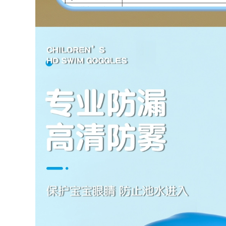
nóng chuyên
613,000
nghiệp đồ bơi giữ
áo tắm một mảnh
nhiệt nữ đồ bơi nữ
đẹp Đồ bơi nữ 2023
ikini
mới một mảnh họa
tiết hoa cao cấp
560,000
siêu gợi cảm cô gái
bộ đồ bơi nữ kín Đồ
mập hở lưng áo tắm
bơi nữ 2023 mới một
đi biển suối nước
mảnh thể thao bảo
nóng bộ đồ bơi nữ
thủ bơi lội dành cho
dài tay đồ bơi nữ
người mới bắt đầu
dạng quần váy
tập luyện chuyên
nghiệp Đồ bơi cao
604,000
cấp đồ bơi cho nữ
đồ bơi kín cho nữ
áo bơi nữ đẹp
Ưu đãi đặc biệt áo
tắm nữ phiên bản
346,000
Hàn Quốc bikini một
do boi nu dep Đồ
mảnh ngực lớn
Bơi Nữ 2023 Phong
phiên bản Hàn
Cách Mới Bảo Thủ
Quốc nổi tiếng trên
Hơi Béo Che Da Xẻ
Internet áo tắm mới
Da Cao Cấp Gợi
màu đen 1929 các
Cảm Bể Bơi Suối
kiểu đồ bơi nữ kín
Nước Nóng Mặc Đặc
đáo áo tắm nữ
iệt đồ bơi liền thân
nữ áo bơi nữ đẹp
370,000
2023 Mới Đồ Bơi Nữ
548,000
1 Boxer-Góc Bảo
bikini Đồ bơi nữ
Thủ Thon Gọn Bụng
suối nước nóng chia
Che Bụng Hàn Quốc