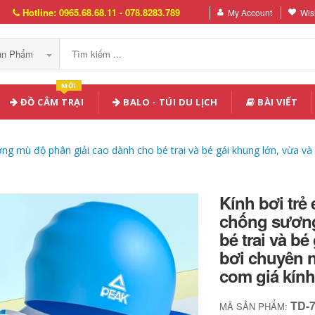
Hotline: 0965.68.68.11 - 078.8283.789
My Account
Wish
Sản Phẩm
MỚI
ĐỒ CẮM TRẠI
BALO - TÚI DU LỊCH
BÀI VIẾT
g mù độ phân giải cao dành cho bé trai và bé gái khung lớn, vừa và 
Kính bơi tr
chống sương
bé trai và b
bơi chuyên n
com giá kính
TD-
MÃ SẢN PHẨM: