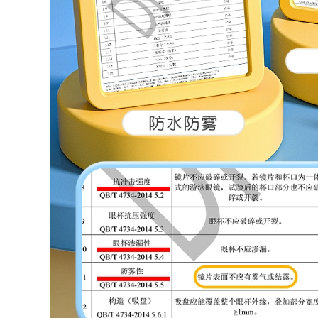
Đồ bơi cỡ mm béo
mảnh bể bơi che
dành cho nữ kiểu
bụng giảm béo đồ
váy che bụng rộng
bơi suối nước nóng
rãi và bảo thủ cộng
do boi nu đồ tắm
với tăng mỡ suối
biển nữ
nước nóng giảm
béo đồ bơi một
560,000
mảnh dài cỡ lớn
đồ bơi nư đẹp [Giá
mùa hè bộ đồ tắm
thanh toán rõ ràng]
biển nữ kín đáo đồ
Đồ bơi nữ Váy đen
bơi kín đáo cho nữ
nhỏ Đồ bơi ôm sát
gợi cảm Đồ bơi một
706,000
mảnh Đồ bơi một
đồ bơi nữ 2 mảnh
mảnh dành cho
màu đen Đồ bơi một
người lớn bộ đồ bơi
mảnh 361 độ cho nữ
nữ liền thân đồ bơi
2023 Đồ bơi che
chống nắng cho nữ
bụng và giảm béo
kiểu mới cho bể bơi
274,000
nữ áo tắm nữ liền
áo tắm một mảnh
thân đồ bơi cao cấp
đẹp Đồ bơi Li Ning
nữ
nữ 2023 mới một
mảnh gợi cảm giảm
612,000
béo che bụng đồ
đồ bơi nữ Đồ bơi nữ
bơi huấn luyện
2024 phong cách
chuyên nghiệp thi
mới che bụng thon
đấu áo tắm tam giác
gọn một mảnh dài
đồ bơi nữ tre em áo
tay boxer bể bơi
bơi nữ
bảo thủ suối nước