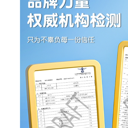
515,000
553,000
Quần bơi nam
Đồ Bơi Nữ 2023 Mới
chống xấu hổ Quần
Đồ Bơi Suối Nước
bơi nam mùa hè
Nóng Siêu Gợi Cảm
2023 bộ đồ mới
Bảo Thủ Béo Bao
nhanh khô kích
Da Thịt Đua Đồ Bơi
thước lớn suối nước
Một Mảnh đồ bơi nữ
óng thiết bị bơi
đẹp kín đáo đồ bơi
chuyên nghiệp mua
học sinh nữ
quần bơi cho nam
ao boi nam
515,000
Đồ bơi một mảnh
226,000
mùa hè 2023 kiểu
Quần bơi nam
dáng mới hot váy
chống xấu hổ 2023
nữ kín đáo che da
mới suối nước nóng
thịt giúp bạn gái
cỡ lớn đồ bơi nam
thon gọn béo đi tắm
chuyên nghiệp
suối nước nóng ao
nhanh khô thiết bị
boi nu đồ bơi chống
bơi hoàn chỉnh
nắng nữ
dành cho nam áo
tắm xuân thu cho
600,000
trẻ em do boi cho
Đồ bơi kéo sau lưng
nam
cho nữ 2023 mới
phong cách nóng
298,000
bỏng bảo thủ võ sĩ
đồ bơi nữ 1 mảnh
quyền Anh một