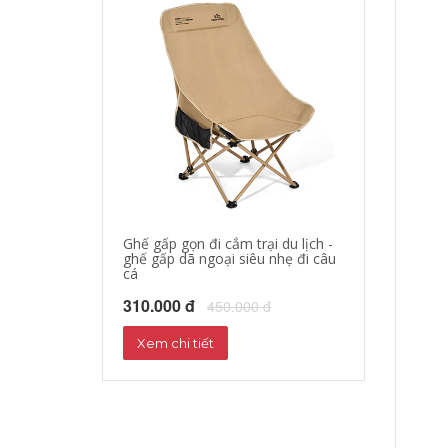
Ghế gấp gọn đi cắm trại du lịch -
áo khoác đi mo
ghế gấp dã ngoại siêu nhẹ đi câu
hộ xe máy, quần
cá
phượt đường dà
310.000 đ
680.000 đ
450.000 đ
72
Xem chi tiết
Xem chi tiết