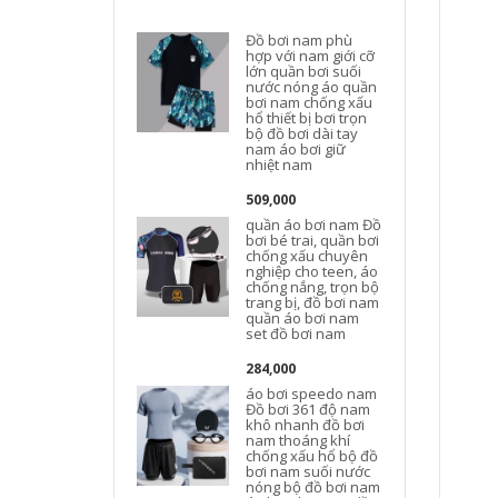
Đồ bơi nam phù
hợp với nam giới cỡ
lớn quần bơi suối
nước nóng áo quần
bơi nam chống xấu
hổ thiết bị bơi trọn
bộ đồ bơi dài tay
nam áo bơi giữ
nhiệt nam
n
509,000
quần áo bơi nam Đồ
bơi bé trai, quần bơi
chống xấu chuyên
nghiệp cho teen, áo
chống nắng, trọn bộ
trang bị, đồ bơi nam
quần áo bơi nam
set đồ bơi nam
284,000
áo bơi speedo nam
Đồ bơi 361 độ nam
khô nhanh đồ bơi
nam thoáng khí
chống xấu hổ bộ đồ
bơi nam suối nước
nóng bộ đồ bơi nam