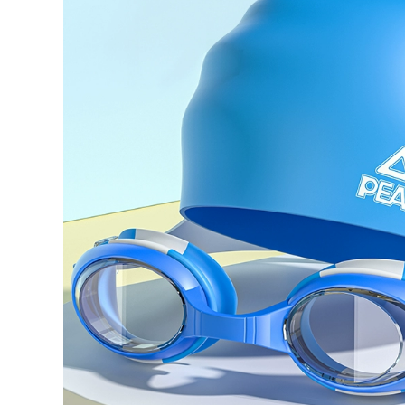
đôi sinh viên bảo
Gợi Cảm Đẹp Lưng
thủ 2023 kiểu mới
Ins nước Nóng Đồ
che bụng giảm béo
Bơi đồ bơi cao cấp
áo tắm dài tay
nữ bộ đồ bơi nữ
chống nắng size lớn
bộ đồ bơi nữ dài tay
207,000
đồ bơi dài cho nữ
548,000
Đồ bơi nữ mùa hè
cổ dây hở lưng che
bụng 2023 mới phổ
Bộ Đồ Bơi Nữ Bảo
biến kiểu váy một
Thủ Chia 2023 Mới
mảnh giảm béo bảo
Cô Gái Béo Bao Da
thủ suối nước nóng
Thịt Suối Nước Nóng
đồ đi bơi cho nữ các
Bể Bơi Kích Thước
kiểu đồ bơi nữ
Lớn Đặc Biệt Đồ Bơi
bộ đồ bơi nữ dài tay
602,000
đồ bơi nữ dạng
quần váy
548,000