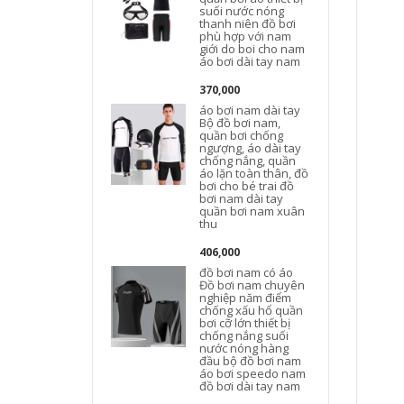
suối nước nóng
thanh niên đồ bơi
phù hợp với nam
b
giới do boi cho nam
áo bơi dài tay nam
370,000
áo bơi nam dài tay
Bộ đồ bơi nam,
quần bơi chống
ngượng, áo dài tay
chống nắng, quần
áo lặn toàn thân, đồ
bơi cho bé trai đồ
bơi nam dài tay
quần bơi nam xuân
thu
406,000
đồ bơi nam có áo
Đồ bơi nam chuyên
nghiệp năm điểm
chống xấu hổ quần
bơi cỡ lớn thiết bị
B
chống nắng suối
nước nóng hàng
đầu bộ đồ bơi nam
áo bơi speedo nam
đồ bơi dài tay nam