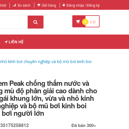
list
So sánh
Giỏ hàng
Đăng nhập / Đăng ký
0
0
Đ
LIÊN HỆ
nhỏ kính bơi chuyên nghiệp và bộ mũ bơi kinh boi
ẻ em Peak chống thấm nước và
 mù độ phân giải cao dành cho
é gái khung lớn, vừa và nhỏ kính
ghiệp và bộ mũ bơi kinh boi
 bơi người lớn
735175258812
Đã bán 300+