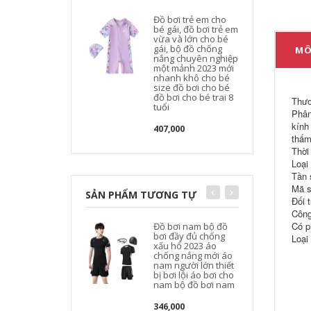
Đồ bơi trẻ em cho
bé gái, đồ bơi trẻ em
vừa và lớn cho bé
gái, bộ đồ chống
MÔ
nắng chuyên nghiệp
một mảnh 2023 mới
nhanh khô cho bé
size đồ bơi cho bé
đồ bơi cho bé trai 8
Thươ
tuổi
Phân
kính
407,000
thấm
Thời
Loại
Tần 
Mã s
SẢN PHẨM TƯƠNG TỰ
Đối 
Công
Có p
Đồ bơi nam bộ đồ
bơi đầy đủ chống
Loại
xấu hổ 2023 áo
chống nắng mới áo
nam người lớn thiết
bị bơi lội áo bơi cho
nam bộ đồ bơi nam
346,000