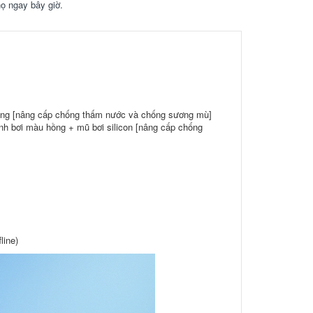
họ ngay bây giờ.
ồng [nâng cấp chống thấm nước và chống sương mù]
nh bơi màu hồng + mũ bơi silicon [nâng cấp chống
line)