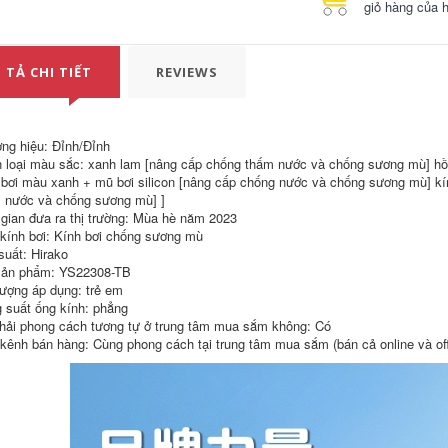
giỏ hàng của 
 TẢ CHI TIẾT
REVIEWS
ng hiệu: Đỉnh/Đỉnh
 loại màu sắc: xanh lam [nâng cấp chống thấm nước và chống sương mù] h
 bơi màu xanh + mũ bơi silicon [nâng cấp chống nước và chống sương mù] kí
 nước và chống sương mù] ]
 gian đưa ra thị trường: Mùa hè năm 2023
 kính bơi: Kính bơi chống sương mù
suất: Hirako
ản phẩm: YS22308-TB
tượng áp dụng: trẻ em
 suất ống kính: phẳng
hải phong cách tương tự ở trung tâm mua sắm không: Có
quần bơi nam màu
Đồ bơi nữ bảo thủ
trắng Đồ bơi nam bộ
áo tắm một mảnh
 kênh bán hàng: Cùng phong cách tại trung tâm mua sắm (bán cả online và off
đồ nam cỡ lớn quần
suối nước nóng
bơi áo nam suối
2023 mùa hè mới
nước nóng quần bơi
chuyên nghiệp che
chống xấu hổ thiết
bụng giảm béo cỡ
bị bơi trọn bộ áo bơi
lớn đồ bơi đồ bơi nữ
tay dài nam quần
đẹp kín đáo đồ bơi
bơi biển
của nữ