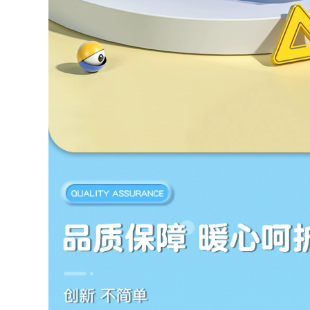
to Quần áo bảo
 áo chống gió đi
i
0.000 đ