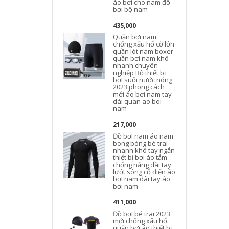
áo bơi cho nam đồ
bơi bộ nam
435,000
Quần bơi nam
chống xấu hổ cỡ lớn
quần lót nam boxer
quần bơi nam khô
nhanh chuyên
nghiệp Bộ thiết bị
bơi suối nước nóng
2023 phong cách
mới áo bơi nam tay
dài quan ao boi
nam
217,000
Đồ bơi nam áo nam
bong bóng bé trai
nhanh khô tay ngắn
thiết bị bơi áo tắm
chống nắng dài tay
lướt sóng cổ điển áo
bơi nam dài tay áo
bơi nam
411,000
Đồ bơi bé trai 2023
mới chống xấu hổ
quần bơi áo thiết bị