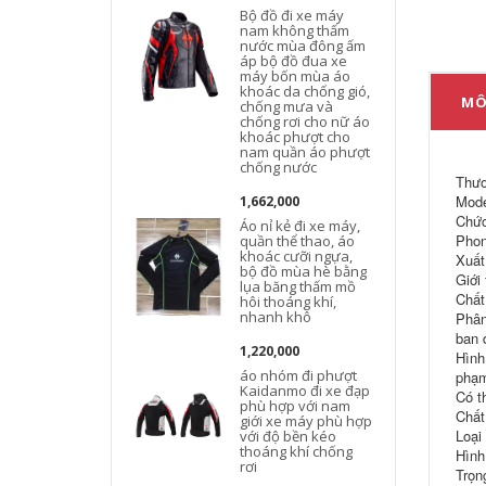
Bộ đồ đi xe máy
nam không thấm
nước mùa đông ấm
áp bộ đồ đua xe
máy bốn mùa áo
khoác da chống gió,
MÔ
chống mưa và
chống rơi cho nữ áo
khoác phượt cho
nam quần áo phượt
chống nước
Thươ
Mode
1,662,000
Chức
Áo nỉ kẻ đi xe máy,
Phon
quần thể thao, áo
khoác cưỡi ngựa,
Xuất
bộ đồ mùa hè bằng
Giới
lụa băng thấm mồ
Chất
hôi thoáng khí,
nhanh khô
Phân
ban 
1,220,000
Hình
áo nhóm đi phượt
phạm
Kaidanmo đi xe đạp
Có t
phù hợp với nam
Chất
giới xe máy phù hợp
Loại
với độ bền kéo
thoáng khí chống
Hình
rơi
Trọn