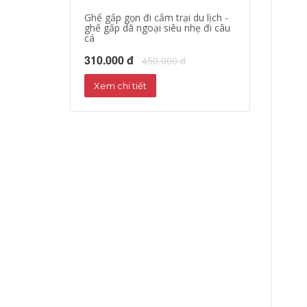
Ghế gấp gọn đi cắm trại du lịch -
áo khoác đi mo
ghế gấp dã ngoại siêu nhẹ đi câu
hộ xe máy, quần
cá
phượt đường dà
310.000 đ
680.000 đ
450.000 đ
72
Xem chi tiết
Xem chi tiết