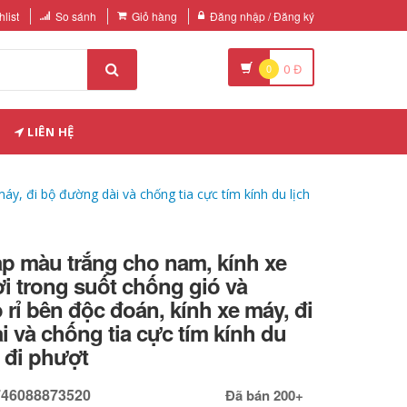
list
So sánh
Giỏ hàng
Đăng nhập / Đăng ký
0
0
Đ
LIÊN HỆ
áy, đi bộ đường dài và chống tia cực tím kính du lịch
ạp màu trắng cho nam, kính xe
ời trong suốt chống gió và
 rỉ bên độc đoán, kính xe máy, đi
 và chống tia cực tím kính du
h đi phượt
746088873520
Đã bán 200+