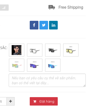
Free Shipping
đ
SẮC:
Đặt hàng