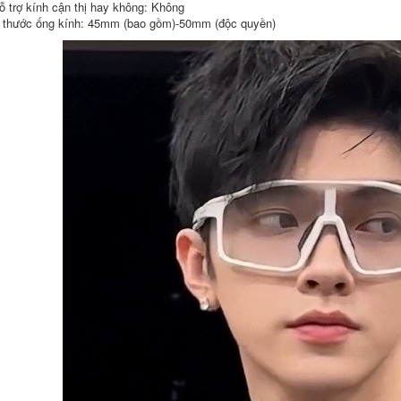
ỗ trợ kính cận thị hay không: Không
tay và miếng đệm
1,132,000
chân cho người lái
 thước ống kính: 45mm (bao gồm)-50mm (độc quyền)
xe mô tô địa hình
găng tay cụt ngón đi
Thiết bị cưỡi ngựa
xe máy Găng Tay
chống gió và chống
Xe Máy Mùa Đông
rơi bốn mùa giáp
Chống Lạnh Da Thật
tay chân probiker
Chính Hãng Plus
giáp phượt
Nhung Ấm Chống
Thấm Nước Xe Máy
Nam Nữ Retro
552,000
Chống Gió Sợi
găng tay đi phượt
Carbon chống Rơi
chống nước Găng
găng tay nữ găng
Tay Đi Xe Máy Tất
tay du lịch
Cả Các Mùa Chống
Gió Retro Xe Máy
852,000
Sợi Carbon Da Thật
Chính Hãng Da
Mùa Đông Găng Tay
Chống Thấm Nước
Đi Xe Máy Chống
Chống Lạnh Plus
Gió Và Chống Thấm
Nhung Chống Gió
Nước Nam Xe Máy
găng tay cụt ngón
Retro Đua Rider
giá rẻ găng tay cụt
Chống Lạnh Da Thật
ngón giá rẻ
Plus Nhung để giữ
ấm găng tay phượt
găng tay xe máy hở
892,000
ngón
găng tay gmoke cụt
ngón Găng tay đi xe
1,602,000
máy mùa đông, sợi
carbon, đi xe máy
bao tay phượt
mọi mùa, chống rơi,
chống nước Găng