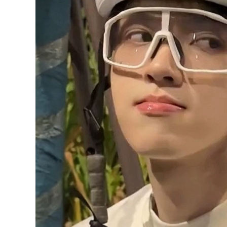
rơi, chống thấm
1,252,000
nước, màn hình cảm
ứng găng tay đi
phượt găng tay đèn
pin led
1,012,000