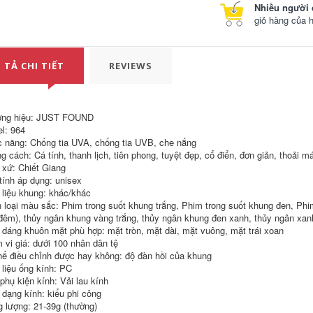
Nhiều người 
892,000
áo khoác đi moto
giỏ hàng của 
Quần chống rơi xe
máy, quần áo giáp
găng tay dã ngoại
địa hình, quần đi xe
Găng tay sưởi điện
máy, đồ bảo hộ, bộ
xe máy, chống gió
 TẢ CHI TIẾT
REVIEWS
áo giáp, quần lái xe
và chống thấm
kính chắn gió cho
nước, mùa đông
nam áo dạ quang đi
cộng với nhung để
phượt quần áo đi
giữ ấm, xe máy nam
phượt nam
và nữ, sưởi ấm cổ
ng hiệu: JUST FOUND
điển và chống lạnh
găng tay xe máy
l: 964
590,000
chống nước mùa
 năng: Chống tia UVA, chống tia UVB, che nắng
dụng cụ bó đầu gối
đông jack wolfskin
g cách: Cá tính, thanh lịch, tiên phong, tuyệt đẹp, cổ điển, đơn giản, thoải m
Bảo vệ đầu gối xe
bao tay chống nắng
máy, thiết bị bảo vệ
đi phượt
 xứ: Chiết Giang
xe máy, bảo vệ
 tính áp dụng: unisex
khuỷu tay chống
2,182,000
 liệu khung: khác/khác
ngã khi lái xe, bảo
vệ chân người lái,
găng tay monster
 loại màu sắc: Phim trong suốt khung trắng, Phim trong suốt khung đen, Ph
đạp xe điện cho
cụt ngón Găng Tay
đêm), thủy ngân khung vàng trắng, thủy ngân khung đen xanh, thủy ngân xa
nam và nữ, chống
Xe Máy Đi Xe Máy
 dáng khuôn mặt phù hợp: mặt tròn, mặt dài, mặt vuông, mặt trái xoan
gió và giữ ấm băng
Sợi Carbon Chống
 vi giá: dưới 100 nhân dân tệ
bảo vệ khuỷu tay
Rơi Xe Máy Tất Cả
dụng cụ bó đầu gối
Các Mùa Chống Gió
hể điều chỉnh được hay không: độ đàn hồi của khung
Da Full Ngón Đua Xe
 liệu ống kính: PC
Retro Rider Thiết Bị
760,000
 phụ kiện kính: Vải lau kính
găng tay xe máy
Miếng đệm đầu gối
găng tay monster
 dạng kính: kiểu phi công
xe máy Speedlite
cụt ngón
g lượng: 21-39g (thường)
Miếng đệm khuỷu