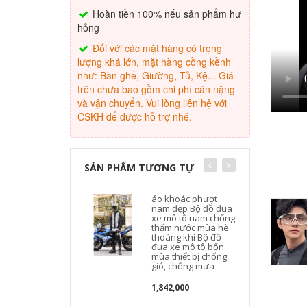
Hoàn tiền 100% nếu sản phẩm hư
hỏng
Đối với các mặt hàng có trọng
lượng khá lớn, mặt hàng cồng kềnh
như: Bàn ghế, Giường, Tủ, Kệ... Giá
trên chưa bao gồm chi phí cân nặng
và vận chuyển. Vui lòng liên hệ với
CSKH để được hỗ trợ nhé.
SẢN PHẨM TƯƠNG TỰ
áo khoác phượt
nam đẹp Bộ đồ đua
xe mô tô nam chống
thấm nước mùa hè
thoáng khí Bộ đồ
đua xe mô tô bốn
mùa thiết bị chống
gió, chống mưa
1,842,000