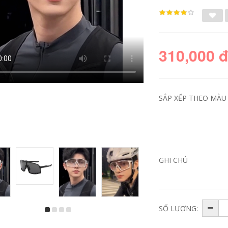
310,000 
SẮP XẾP THEO MÀU 
áo bảo hộ phượt
Găng tay da đi xe
Quần áo đi xe đạp
máy cho nam và nữ,
GHI CHÚ
mùa đông xe máy
thiết bị mô tô cổ
nam chống gió và
điển chống rơi bằng
ấm áp cho cả mùa
sợi carbon, chống
xe máy retro cuộc
gió mùa đông, ấm
biểu tình quần áo
áp và chống thấm
nữ chống thấm
nước găng tay đi
nước chống lạnh
phượt chống nước
SỐ LƯỢNG:
găng tay monster
cụt ngón
1,632,000