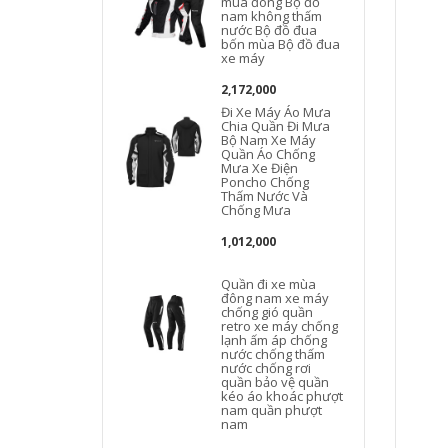
mùa đông Bộ đồ
c
nam không thấm
nước Bộ đồ đua
bốn mùa Bộ đồ đua
xe máy
2,172,000
Đi Xe Máy Áo Mưa
Chia Quần Đi Mưa
Bộ Nam Xe Máy
Quần Áo Chống
Mưa Xe Điện
Poncho Chống
Thấm Nước Và
Chống Mưa
1,012,000
Quần đi xe mùa
l
đông nam xe máy
chống gió quần
retro xe máy chống
lạnh ấm áp chống
nước chống thấm
nước chống rơi
quần bảo vệ quần
kéo áo khoác phượt
nam quần phượt
nam