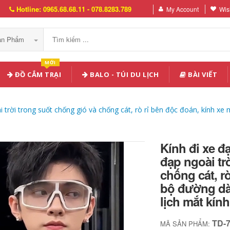
Hotline: 0965.68.68.11 - 078.8283.789
My Account
Wish
Sản Phẩm
MỚI
ĐỒ CẮM TRẠI
BALO - TÚI DU LỊCH
BÀI VIẾT
trời trong suốt chống gió và chống cát, rò rỉ bên độc đoán, kính xe m
Kính đi xe đ
đạp ngoài tr
chống cát, rò
bộ đường dài
lịch mắt kín
TD-
MÃ SẢN PHẨM: