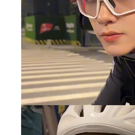
chống gió tất cả các
Hình Sợi Carbon
mùa găng tay đèn
Chống Rơi Bảo Vệ
pin led găng tay đi
Gió Bốn Mùa găng
phượt chính hãng
tay cụt ngón
blackhawk găng tay
monster cụt ngón
760,000
Găng tay đi xe máy,
720,000
hiết bị lái xe mô tô
cổ điển chống gió và
găng tay chống
chống rơi mọi mùa
thấm nước Găng tay
cho nam và nữ,
đi xe máy dành cho
chống gió, màn hình
nam, cộng với chất
cảm ứng trọn ngón
liệu nhung, chống
tay găng tay scoyco
gió, chống lạnh và
cụt ngón găng tay
ấm áp, dành cho
dã ngoại
người đi xe máy địa
hình, thiết bị đua xe
chống thấm nước và
760,000
chống rơi găng tay
phượt xe máy găng
tay du lịch
Găng Tay Đi Xe Máy
Da Thật Chính Hãng
Da Retro Mùa Đông
1,602,000
Nhung Chống Gió
Xe Máy Chống Nước
Màn Hình Cảm Ứng
Găng tay xe máy,
Rider Ấm Thiết Bị
thiết bị đi địa hình
găng tay phượt thủ
nửa ngón bằng da
găng tay cụt ngón
thật, xe máy plus
blackhawk
nhung, ấm áp,
chống gió, chống