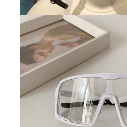
to Quần áo bảo
 áo chống gió đi
i
0.000 đ