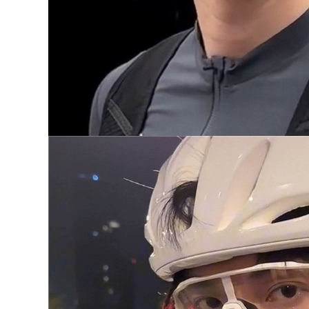
hống gió, thiết bị
Tay Xe Máy Bốn
retro, chống thấm
Mùa Lái Xe Máy
nước, chống lạnh và
Nam Lái Xe Bằng Sợi
ấm áp găng tay nam
Carbon Thiết Bị Đua
nữ hở hai ngón
Xe Nữ Retro Off-
găng tay phượt
Road Da Thật Chính
chính hãng
Hãng Da Chống Gió
găng tay đi phượt
chính hãng găng tay
852,000
đi phượt xe máy
găng tay đèn pin led
Găng tay xe máy
892,000
nửa ngón phong
cách retro đi xe mô
găng tay moto đi
tô sợi carbon mọi
phượt Găng tay đi
mùa chống gió mùa
xe máy, chống gió
đông và chống lạnh
và chống rơi, trang
cho nam và nữ găng
bị xe máy mọi mùa
tay đi phượt chính
cho tay đua nam và
hãng găng tay du
nữ, đua xe địa hình,
ịch
màn hình cảm ứng
toàn ngón tay găng
tay đi phượt xe máy
720,000
găng tay phượt
găng tay dã ngoại
Găng tay xe máy
760,000
Speedlite đi xe mô
tô chống rơi kính
Găng Tay Nửa Ngón
chắn gió địa hình
Xe Máy, Da Thật,
kiểu cổ điển dành
Phong Cách Retro,
cho tay đua nam và
Chống Gió Cho Nam
nữ toàn ngón tay
Nữ Đi Xe Máy Địa