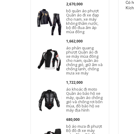
Có h
2,670,000
Kích
bộ quần áo phượt
Quần áo đi xe đạp
cho nam, xe máy
không thấm nước,
bộ đồ đua ấm áp
mùa đông
1,662,000
áo phản quang
phượt Quần áo đi
xe máy mùa đông
cho nam, quần áo
chống gió, giữ ấm và
chống lạnh, chống
mưa xe máy
1,722,000
áo khoác đi moto
Quần áo bảo hộ xe
máy, quần áo chống
gió và chống rơi bốn
mùa, đồ bảo hộ xe
máy địa hình
680,000
bộ áo mưa đi phượt
Bộ đồ đi xe máy