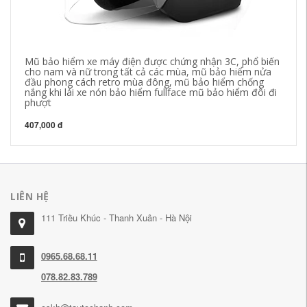
Mũ bảo hiểm xe máy điện được chứng nhận 3C, phổ biến
Va
cho nam và nữ trong tất cả các mùa, mũ bảo hiểm nửa
bá
đầu phong cách retro mùa đông, mũ bảo hiểm chống
đẩ
nắng khi lái xe nón bảo hiểm fullface mũ bảo hiểm đôi đi
ki
phượt
67
407,000 đ
LIÊN HỆ
111 Triều Khúc - Thanh Xuân - Hà Nội
0965.68.68.11
078.82.83.789