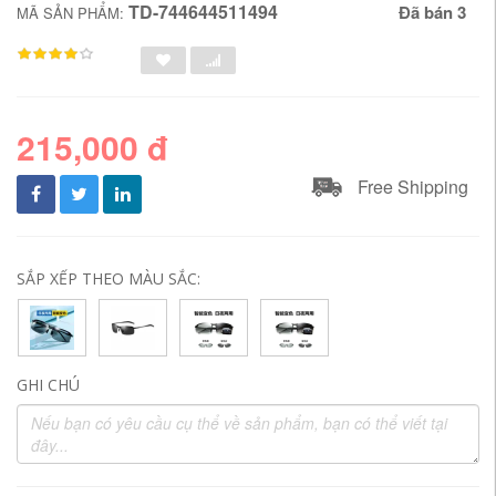
TD-744644511494
Đã bán 3
MÃ SẢN PHẨM:
215,000 đ
Free Shipping
SẮP XẾP THEO MÀU SẮC:
GHI CHÚ