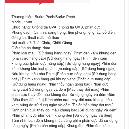
Thương hiệu: Burke Pooh/Burke Pooh
Model: 1588
Chức năng: Chống tia UVA, chống tia UVB, phân cực
Phong cách: Cá tính, sang trọng, tiên phong, lộng lẫy, cổ điển,
đơn giản, thoải mái, thể thao
Nơi xuất xứ: Thái Châu, Chiết Giang
Giới tính áp dụng: Nam
Phân loại màu: [Sử dụng hàng ngày] Phim đen xám khung đen
(phân cực nâng cấp) [Sử dụng hàng ngày] Phim đen xám
khung bạc (phân cực nâng cấp) [Sử dụng hàng ngày] Phim đen
xám khung kim loại (phân cực nâng cấp) [Sử dụng hàng ngày]
Nâu khung màu nâu Phim (Phân cực nâng cấp) [Sử dụng hàng
ngày] Phim xanh băng giá khung vàng (Phân cực nâng cấp)
[Sử dụng hàng ngày] Phim thủy ngân gọng bạc (Phân cực
nâng cấp) Sử dụng ngày và đêm [Mẫu thay đổi màu] Phim
phân cực thay đổi màu khung đen Sử dụng ngày và đêm Đêm
[Mẫu thay đổi màu] Kính phân cực thay đổi màu khung màu
xám súng để sử dụng ngày và đêm [Phiên bản thay đổi màu]
Kính phân cực thay đổi màu khung bạc [Sử dụng ngày và đêm]
Phim phân cực nhìn đêm khung đen [Sử dụng ngày và đêm]
Tầm nhìn ban đêm khung màu súng phim phân cực để sử dụng
hàng ngày [Phiên bản nâng cấp] Khung đen Phim đen xám