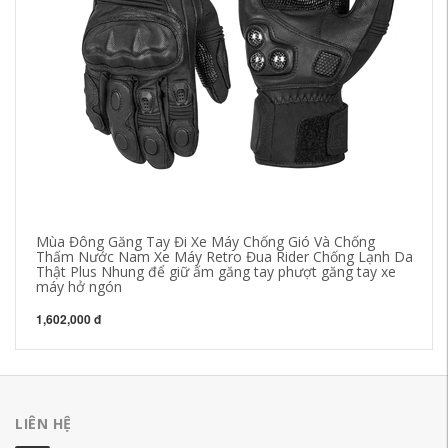
Mùa Đông Găng Tay Đi Xe Máy Chống Gió Và Chống
Va
Thấm Nước Nam Xe Máy Retro Đua Rider Chống Lạnh Da
ng
Thật Plus Nhung để giữ ấm găng tay phượt găng tay xe
Hộ
máy hở ngón
gi
1,602,000 đ
1,
LIÊN HỆ