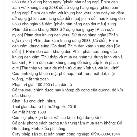
2588 để sử dụng hàng ngày [phiên bản nâng cấp] Phim đen
xám với khung súng 2588 để sử dụng hàng ngày [phiên bản
nâng cấp] Phim đen xám với khung bạc 2588 cho ngày và đêm
sử dụng [phiên bản nâng cấp đổi màu] phim đổi màu khung đen
2588 cho ngày và đêm [phiên bản nâng cấp đổi màu] súng
Phim đổi màu khung 2588 Sử dụng hàng ngày [Phân cực
nylon] Phim đen khung đen 2588 Sử dụng hàng ngày [Phân
cực nylon ] Phim đen xám khung súng 2588 [Cổ điển] Phim
đen xám khung súng [Cổ điển] Phim đen xám khung đen [Cổ
điển] 】Phim đen xám khung đen Phim phân cực nâng cấp
khung đen xám [Thu thập và mua để nhận túi đựng kính và vải
lau kính] Phim đen xám khung súng để nâng cấp kính phân
cực [Thu thập và mua để nhận túi đựng kính và vải lau kính]
Các hình dạng khuôn mặt phù hợp: mặt tròn, mặt dài, mặt
vuông, mặt trái xoan
Phạm vi giá: 100-200 nhân dân tệ
Có thể điều chỉnh được hay không: độ cong của gương, độ kín
của khung
Chất liệu ống kính: nhựa
Thời gian đưa ra thị trường: Hè 2019
Số mặt hàng: 1588
Các loại phụ kiện kính: vải lau kính, hộp đựng kính
Có phải phong cách tương tự ở trung tâm mua sắm không: Có
Hình dạng kính: kiểu phi công
Giấy phép sản xuất sản phẩm công nghiệp: XK16-003-01344