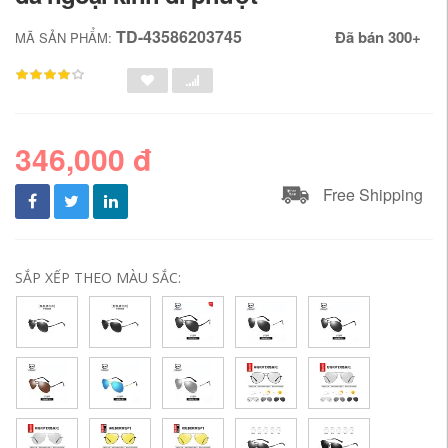
TD-43586203745
Đã bán 300+
MÃ SẢN PHẨM:
346,000 đ
Free Shipping
SẮP XẾP THEO MÀU SẮC: