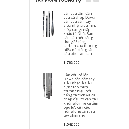
SẢN PHẨM TƯƠNG TỰ
cần câu tôm Cần
câu cá chép Dawa,
cần câu cầm tay
siêu nhẹ, siêu mịn,
siêu cứng nhập
khẩu từ Nhật Bản,
cần câu nền tảng
dòng 28 tông
carbon cao thương
hiệu nổi tiếng cần
l
câu tôm can cau
1,762,000
Cần câu cá lớn
Dawa cần cầm tay
siêu nhẹ và siêu
cứng top mười
thương hiệu nổi
tiếng cá trích và cá
chép đầu to cần câu
c
khổng lồ nhẹ cá tầm
t
bạo lực cần câu
hồng long cần câu
tay shimano
1,642,000