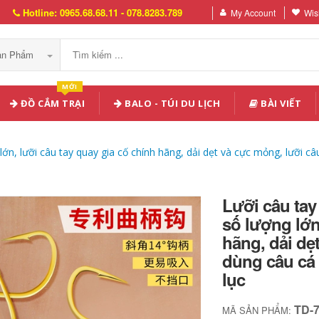
Hotline: 0965.68.68.11 - 078.8283.789
My Account
Wish
Sản Phẩm
MỚI
ĐỒ CẮM TRẠI
BALO - TÚI DU LỊCH
BÀI VIẾT
ớn, lưỡi câu tay quay gia cố chính hãng, dải dẹt và cực mỏng, lưỡi câ
Lưỡi câu tay
số lượng lớn
hãng, dải dẹ
dùng câu cá 
lục
TD-
MÃ SẢN PHẨM: