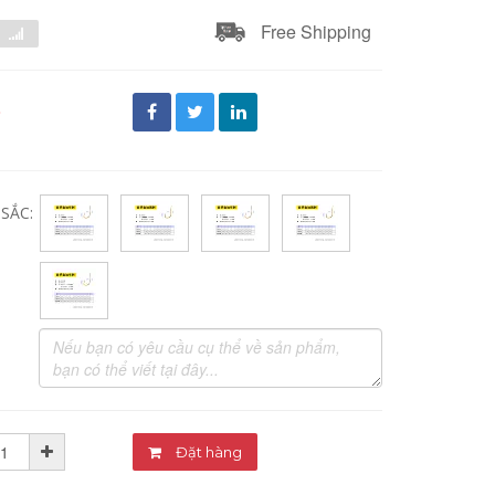
Free Shipping
đ
SẮC:
Đặt hàng