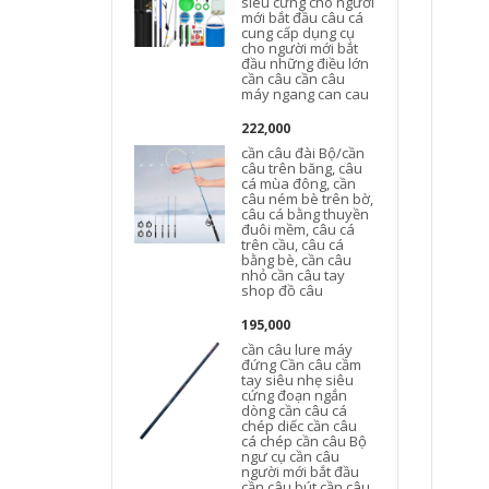
siêu cứng cho người
mới bắt đầu câu cá
cung cấp dụng cụ
cho người mới bắt
đầu những điều lớn
cần câu cần câu
máy ngang can cau
222,000
cần câu đài Bộ/cần
câu trên băng, câu
cá mùa đông, cần
câu ném bè trên bờ,
câu cá bằng thuyền
đuôi mềm, câu cá
trên cầu, câu cá
bằng bè, cần câu
nhỏ cần câu tay
shop đồ câu
195,000
cần câu lure máy
đứng Cần câu cầm
tay siêu nhẹ siêu
cứng đoạn ngắn
dòng cần câu cá
chép diếc cần câu
cá chép cần câu Bộ
ngư cụ cần câu
người mới bắt đầu
cần câu bút cần câu