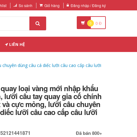
list
So sánh
Giỏ hàng
Đăng nhập / Đăng ký
0
0
Đ
LIÊN HỆ
u chuyên dùng câu cá diếc lưỡi câu cao cấp câu lưỡi
 quay loại vàng mới nhập khẩu
, lưỡi câu tay quay gia cố chính
t và cực mỏng, lưỡi câu chuyên
diếc lưỡi câu cao cấp câu lưỡi
752121441871
Đã bán 800+