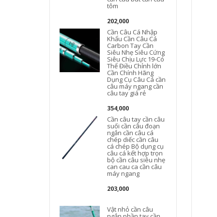
tôm
202,000
Cần Câu Cá Nhập
Khẩu Cần Câu Cá
Carbon Tay Cần
Siêu Nhẹ Siêu Cứng
Siêu Chịu Lực 19-Có
Thể Điều Chỉnh lớn
Cần Chính Hãng
Dụng Cụ Câu Cá cần
câu máy ngang cần
câu tay giá rẻ
354,000
Cần câu tay cần câu
suối cần câu đoạn
ngắn cần câu cá
chép diếc cần câu
cá chép Bộ dụng cụ
câu cá kết hợp trọn
bộ cần câu siêu nhẹ
can cau ca cần câu
máy ngang
203,000
Vật nhỏ cần câu
ngắn phần tay cần