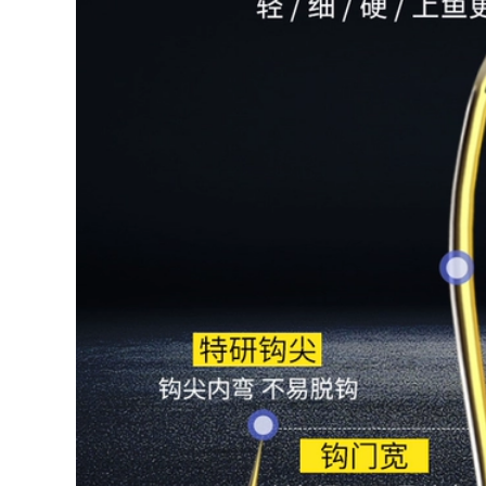
câu đài bằng dây dù
carbon chính hãng
Dây câu nylon
cần câu tay chính
cường độ cao dây
hãng can cau don
cước keo dây câu
cá dây bện dây câu
724,000
nylon một pound
cần câu gw Hồng
câu lure bằng cước
Kông Yilong Feitian
hay dù cước leader
Cá Chép Vinh
Quang Cần Câu
286,000
Heikengtai Cần Câu
Cá 8H Đặc Biệt Cần
Câu Cá Siêu Nhẹ
Dây câu lụa vàng
Siêu Cứng tay Cần
tốt nhất dây chính
cần câu máy cần
dây nylon chính
câu tay shimano
hãng dây phụ siêu
mềm dây câu kéo
5,540,000
mạnh lụa thô Nhật
Bản cước câu cá
siêu bền cước
Cần câu tay cần câu
carbon tàng hình
đoạn ngắn siêu nhẹ
và siêu cứng cho
544,000
người mới tập cần
câu Bộ dụng cụ câu
cá kết hợp Bộ dụng
cụ câu cá hoàn
chỉnh cần câu máy
shimano can cau cá
202,000