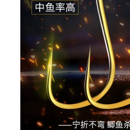
shop cần câu Cần
Người mới bắt đầu
Câu Tay Cần Siêu
câu cá trọn bộ phần
Nhẹ Và Siêu Cứng
ngắn tay cần câu
Người Mới Phần
suối cần sợi thủy
Ngắn Dòng Cần Câu
tinh cứng giá đặc
Cá Bộ Dụng Cụ Tiếp
biệt 9.9 Bộ cần câu
Liệu Cần Câu Cá
siêu nhẹ can cau
Bàn Câu Cá cần câu
but can cau
cá shimano cần câu
ure giá rẻ
219,000
214,000
(Laogui chính hãng
mua một tặng một)
cần shimano Cần
Cần câu Laogui cầm
câu nhỏ bằng kính
tay cần câu đoạn
thiên văn để câu
ngắn cần câu suối
tôm hùm, câu cua,
cần câu cá diếc cần
câu cá vàng, dụng
câu lure máy đứng
cụ câu cá ngắm
cần câu tay
cảnh công viên, cần
âu sợi thủy tinh giải
206,000
rí, cần câu trên
Ba mét sáu cần câu
băng cần lure máy
cầm tay năm mét
đứng cần câu lure
bốn cần câu 2 mét 7
máy đứng
hai mét hai mét bảy
19 có thể điều chỉnh
203,000
6 mét 3 mét 9 cần