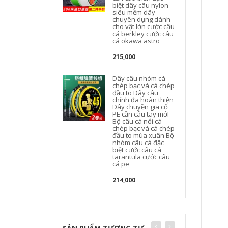
biệt dây câu nylon
siêu mềm dây
chuyên dụng dành
cho vật lớn cước câu
cá berkley cước câu
cá okawa astro
215,000
Dây câu nhóm cá
chép bạc và cá chép
đầu to Dây câu
chính đã hoàn thiện
Dây chuyền gia cố
PE cần câu tay mới
Bộ câu cá nổi cá
chép bạc và cá chép
đầu to mùa xuân Bộ
nhóm câu cá đặc
biệt cước câu cá
tarantula cước câu
cá pe
214,000