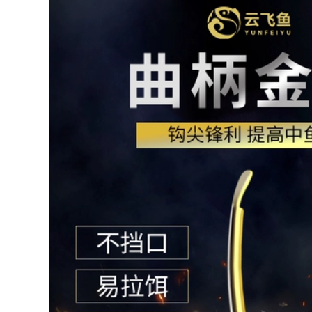
boutique dây câu
hoàn thiện, nguồn
nylon cước câu cá
cung cấp dụng cụ
ion power 300m
câu cá vô hình tiên
cước câu cá
tiến của Đài Loan và
fluorocarbon chính
câu cá hoang dã
hãng
cước câu shimano
dây dù câu cá
302,000
207,000
Nhập khẩu dây câu
lớn dây chính chính
Bộ sản phẩm linh
hãng dây phụ siêu
kiện dây chính, bộ
khỏe kéo cá tầm
dây câu cao cấp
xanh siêu mềm lụa
chính hãng, dây câu
thô khổng lồ dây
chính, dây câu bàn,
nylon cước câu cá
dây bông, dây câu
ryoko cước justron
gia cố và buộc dây
PE cước câu
shimano cước câu
556,000
cá ion power 300m
286,000