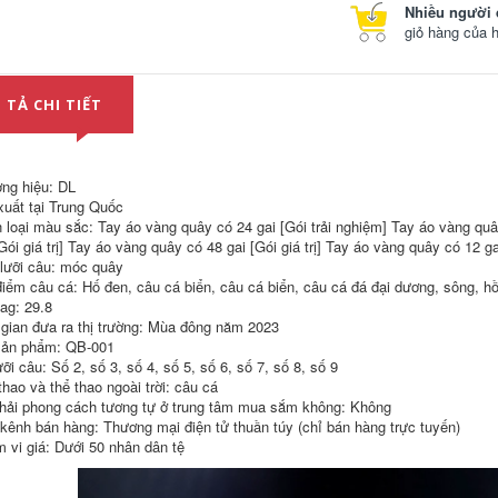
Nhiều người 
211,000
Bộ dây câu chính
giỏ hàng của 
hãng cao cấp buộc
dây lớn Bộ dây câu
Dây câu lụa chính
cá chép bạc cá chép
hãng Toray chính
cá trích và cá tầm
hãng nhập khẩu từ
 TẢ CHI TIẾT
khổng lồ nhập khẩu
Nhật Bản, dây chính
cước câu cá chịu lực
căng chắc, dây
cước câu qinglong
nylon cao cấp chỉ
phụ chính hãng
hàng đầu cước câu
340,000
ng hiệu: DL
cá 3.0 cước câu cá
cước câu lure cá lóc
ygk
xuất tại Trung Quốc
Nhật Bản nhập khẩu
 loại màu sắc: Tay áo vàng quây có 24 gai [Gói trải nghiệm] Tay áo vàng quâ
9 dây bện PE dòng
592,000
Gói giá trị] Tay áo vàng quây có 48 gai [Gói giá trị] Tay áo vàng quây có 12 ga
phụ đặc biệt dòng
chính 8 dây bện
Dây câu lắp ráp,
 lưỡi câu: móc quây
siêu nhỏ siêu mịn
dây câu chính, dây
điểm câu cá: Hố đen, câu cá biển, câu cá biển, câu cá đá đại dương, sông, hồ
tầm xa dây cá ngựa
câu chính hãng, bộ
tag: 29.8
mạnh mẽ chính
dây buộc, nhóm
hãng cước câu
dây đối tượng lớn,
 gian đưa ra thị trường: Mùa đông năm 2023
shimano cước câu
dây câu cá diếc
ản phẩm: QB-001
qinglong
cạnh tranh cấp độ
ỡi câu: Số 2, số 3, số 4, số 5, số 6, số 7, số 8, số 9
chính cước câu cá
thao và thể thao ngoài trời: câu cá
justron dây câu
414,000
hải phong cách tương tự ở trung tâm mua sắm không: Không
Dây câu nhập khẩu
211,000
 kênh bán hàng: Thương mại điện tử thuần túy (chỉ bán hàng trực tuyến)
dây chính dòng phụ
 vi giá: Dưới 50 nhân dân tệ
chính hãng siêu
cước justron Bộ dây
mềm kéo mạnh
đốm, bộ dây câu, bộ
không lăn Câu cá
dây chính được
Đài Loan Luya
buộc đầy đủ và