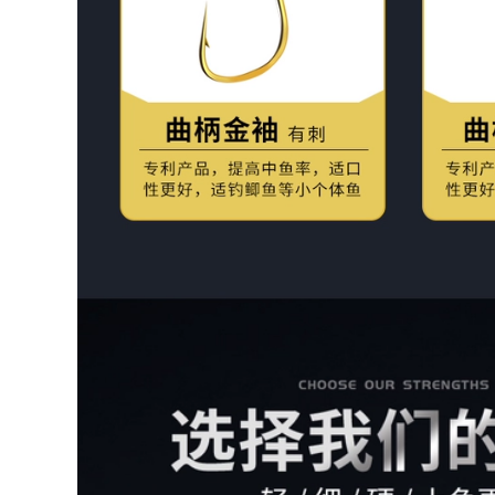
bay Cần câu tay Cần
298,000
câu cá chép diếc
Yi Zhulin siêu ngắn
Cần câu tay Bộ cần
cần câu cầm tay
câu can cau cá cần
siêu nhẹ và siêu
câu rút
cứng 19 tông màu
28 túi thương hiệu di
223,000
động ngắn-cần câu
Cần câu tay cần
bộ cần câu tay
đoạn ngắn di động
shimano cần câu lục
cần câu cá diếc cần
câu cá chép cần câu
348,000
siêu nhẹ siêu cứng
đồ câu cá Cần câu
cần câu ngư cụ kết
carbon đoạn dài
hợp bộ hoàn chỉnh
đặc biệt cần câu tay
cần câu cần câu cá
cá chép và cá diếc
siêu nhẹ và siêu
203,000
mịn 37 bộ cần câu
cước câu cá ion
có thể điều chỉnh
power 300m Dây
được giải phóng mặt
câu dài 500 mét
bằng đồ câu cá cần
nhập khẩu dây
câu máy ngang
chính chính hãng
dây nylon cực cạnh
277,000
tranh dây đốm cạnh
cần câu máy Cần
tranh dây phụ
câu giết linh hồn
chống cong dây câu
Langjian cần câu
Đài Loan dây câu
nhẹ và cứng 19 tông
dây câu cá
màu đen hố cá
chép bạc và cá chép
190,000
đầu to cần câu