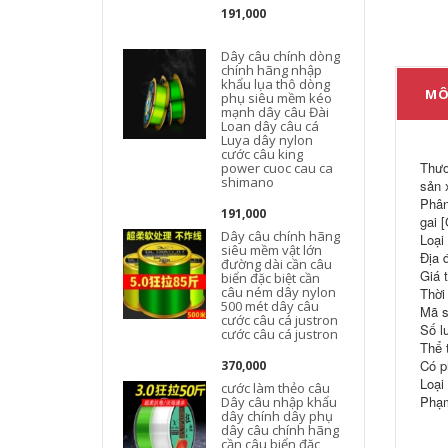
191,000
Dây câu chính dòng
chính hãng nhập
khẩu lụa thô dòng
MÔ
phụ siêu mềm kéo
mạnh dây câu Đài
Loan dây câu cá
Luya dây nylon
cước câu king
Thươ
power cuoc cau ca
shimano
sản 
Phân
191,000
gai [
Dây câu chính hãng
Loại
siêu mềm vật lớn
Địa 
đường dài cần câu
Giá 
biển đặc biệt cần
câu ném dây nylon
Thời
500 mét dây câu
Mã s
cước câu cá justron
Số lư
cước câu cá justron
Thể 
Có p
370,000
Loại
cước làm thẻo câu
Phạm
Dây câu nhập khẩu
dây chính dây phụ
dây câu chính hãng
cần câu biển đặc