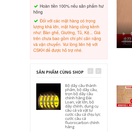
Hoàn tiền 100% nếu sản phẩm hư
hỏng
Đối với các mặt hàng có trọng
lượng khá lớn, mặt hàng cồng kềnh
như: Bàn ghế, Giường, Tủ, Kệ... Giá
trên chưa bao gồm chi phí cân nặng
và vận chuyển. Vui lòng liên hệ với
CSKH để được hỗ trợ nhé.
SẢN PHẨM CÙNG SHOP
Bộ dây câu thành
phẩm, bộ dây câu,
trọn bộ dây câu
chính hãng Đài
Loan, vật lớn, bộ
dây chính, dụng cụ
câu cá và vật tư
cước câu cá chịu lực
cước câu cá
fluorocarbon chính
hãng