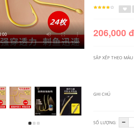
206,000 
SẮP XẾP THEO MÀU 
Dây câu lắp ráp,
cước câu cá chịu lực
dây câu chính, bộ
Thành phần dây nổi
GHI CHÚ
dây câu nhập khẩu
bảy sao dây chính
chính hãng, cao cấp
xác thực bộ câu cá
Đài Loan đẳng cấp
truyền thống có độ
cá diếc đặc biệt cước
nhạy cao điều chỉnh
câu cá shimano
miễn phí câu cá nổi
cước câu cá ion
cá diếc dây câu cá
power 300m
đặc biệt câu cá bằng
SỐ LƯỢNG:
dây dù cước câu cá
sufix
286,000