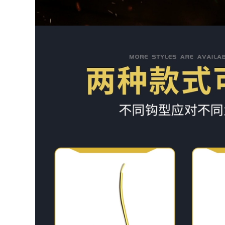
can cau cá Cần câu
câu siêu nhẹ và
Bihai Cá mập bay
siêu cứng 5 cần câu
Cần câu tay Cần câu
cá cần câu máy
cá chép diếc Cần
ngang
câu tay Bộ cần câu
cần câu lục cần câu
287,000
gw
cần câu đài Cần Câu
Tay Cần Siêu Nhẹ
210,000
Siêu Cứng Cá Diếc
cần câu tầm xanh
Cần Đoạn Ngắn
Cần Câu Langjian
Dòng Cần Người Mới
Hongyun Tay Cần
Câu Cá Bộ Cá Chép
Siêu Nhẹ Và Siêu
cần Câu Hoang Dã
Cứng 19 Màu Cần
cần câu máy giá rẻ
Câu Tay Cần
cần câu tay giá rẻ
Thương Hiệu
Heikeng bộ Cần Câu
211,000
Carbon cần câu lure
cần câu cá giá rẻ
máy đứng cần
(Laogui chính hãng
shimano
mua một tặng một)
Cần câu tay Laogui
334,000
siêu nhẹ siêu cứng
Dava Luya Bộ Cần
cần suối đoạn ngắn
Người Mới Carbon
cần câu cá diếc đồ
Tầm Xa Biển Cần
câu cá cần câu cá
Ném Cần Câu Cá
Giọt Nước Bánh Xe
273,000
Quay Mới Luya can
shop đồ câu Cần
cau but cần câu tôm
câu Bihai Cá mập