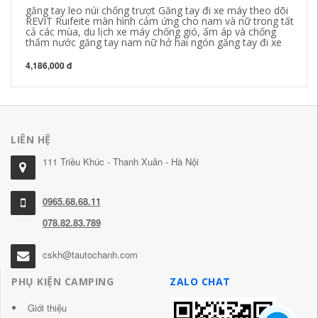
găng tay leo núi chống trượt Găng tay đi xe máy theo dõi
Áo
REVIT Ruifeite màn hình cảm ứng cho nam và nữ trong tất
Bị
cả các mùa, du lịch xe máy chống gió, ấm áp và chống
thấm nước găng tay nam nữ hở hai ngón găng tay đi xe
12
4,186,000 đ
LIÊN HỆ
111 Triều Khúc - Thanh Xuân - Hà Nội
0965.68.68.11
078.82.83.789
cskh@tautochanh.com
PHỤ KIỆN CAMPING
ZALO CHAT
Giới thiệu