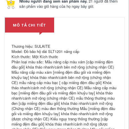
Nhiều người đang xem sản phẩm này.
21 người đã thêm
sản phẩm vào giỏ hàng của họ ngay bây giờ.
MÔ TẢ CHI TIẾT
Thương hiệu: SULAITE
Model: Đồ bảo hộ dài SLT1201 nâng cấp
Kích thước: Một Kích thước
Phân loại màu sắc: Mẫu nâng cấp màu xám [cặp miếng đệm
đầu gối] khóa tháo nhanh/cánh bên mở rộng (chứng nhận CE)
Mẫu nâng cấp màu xám [miếng đệm đầu gối và miếng đệm
khuỷu tay] khóa tháo nhanh/cánh bên mở rộng (chứng nhận
CE) mẫu nâng cấp màu bạc [ cặp miếng đệm đầu gối] Khóa
tháo nhanh/cánh mở rộng (chứng nhận CE) Mẫu nâng cấp màu
bạc [miếng đệm đầu gối và miếng đệm khuỷu tay] khóa tháo
nhanh/cánh mở rộng (chứng nhận CE) mẫu thông thường màu
đen [cặp miếng đệm đầu gối] khóa tháo nhanh/cánh mở rộng
(Chứng nhận CE) màu đen thông thường Mẫu [miếng đệm đầu
gối và miếng đệm khuỷu tay] khóa tháo nhanh/cánh mở rộng
(được chứng nhận CE) Kiểu ngụy trang thông thường [cặp
miếng đệm đầu gối] khóa tháo nhanh/cánh mở rộng (được