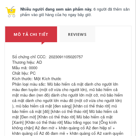
Nhiều người đang xem sản phẩm này.
6 người đã thêm sản
phẩm vào giỏ hàng của họ ngay bây giờ.
MÔ TẢ CHI TIẾT
REVIEWS
Số chứng chỉ CCC: 2023091105020757
Thương hiệu: AD
Mẫu mã: 0000
Chất liệu: PC
Kích thước: Một Kích thước
Phân loại màu sắc: Mũ bảo hiểm cả mặt dành cho người lớn
màu đen tuyền (một cỡ vừa cho người lớn), mũ bảo hiểm cả
mặt màu đen (ren đỏ) dành cho người lớn một cỡ, mũ bảo hiểm
cả mặt dành cho người lớn màu đỏ (một cỡ vừa cho người lớn)
), mũ bảo hiểm cả mặt [đen sáng] [khăn có thể tháo rời] mũ
bảo hiểm cả mặt [đỏ] [khăn có thể tháo rời] Mũ bảo hiểm cả
mặt [Đen mờ] [Khăn có thể tháo rời] Mũ bảo hiểm cả mặt
[Xanh] [Khăn có thể tháo rời] Màu trắng ngọc trai [Ống kính
không chặn] A2 đen mờ + khăn quàng cổ A2 đen hiệp sĩ +
khăn quàng cổ A2 đỏ đam mê + khăn quàng cổ A2 xanh quyến