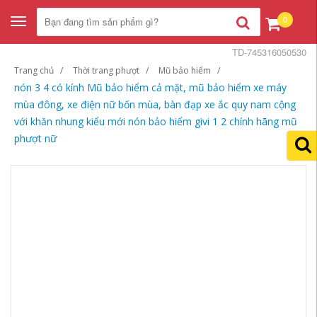
0
Toggle
navigation
TD-745316050530
Trang chủ
Thời trang phượt
Mũ bảo hiểm
nón 3 4 có kính Mũ bảo hiểm cả mặt, mũ bảo hiểm xe máy
mùa đông, xe điện nữ bốn mùa, bàn đạp xe ắc quy nam cộng
với khăn nhung kiểu mới nón bảo hiểm givi 1 2 chính hãng mũ
phượt nữ