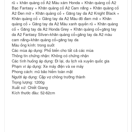
rũ + khăn quàng cổ A2 Màu xám Honda + Khăn quàng cổ A2
Bạc Fantasy + Khăn quàng cổ A2 Cam nắng + Khăn quàng cổ
A2 Đen mờ + Khăn quàng cổ + Găng tay da A2 Knight Black +
Khăn quàng cổ + Găng tay da A2 Màu đỏ đam mê + Khăn
quàng cổ + Găng tay da A2 Màu xanh quyến rũ + Khăn quàng
cổ + Găng tay da A2 Honda Grey + Khăn quàng cổ+găng tay
da A2 Fantasy Silver+khăn quàng cổ+găng tay da A2 màu
cam nắng+khăn quàng cổ+găng tay da
Màu ống kính: trong suốt
Các mùa áp dụng: Phổ biến cho tất cả các mùa
Thông tin chứng nhận: Không có chứng nhận
Các tình huống áp dụng: Đi lại, du lịch và xuyên quốc gia
Phạm vi áp dụng: Xe máy điện và xe máy
Phong cách: mũ bảo hiểm toàn mặt
Người áp dụng: Cặp vợ chồng trưởng thành
Trọng lượng: 1200g
Xuất xứ: Chiết Giang
Kích thước đầu: 52-62cm