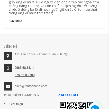
giầy ủng đi mưa Túi ô người đàn ông ô tạo tác ngoài trời
Kí
chống nắng cha mẹ và con cái ô du lịch người lười biếng
nh
chiếc ô đứng ba lô đi học người giữ chiếc ô áo mưa thời
du
trang ủng đi mưa thời trang
21
356,000 đ
LIÊN HỆ
111 Triều Khúc - Thanh Xuân - Hà Nội
0965.68.68.11
078.82.83.789
cskh@tautochanh.com
PHỤ KIỆN CAMPING
ZALO CHAT
Giới thiệu