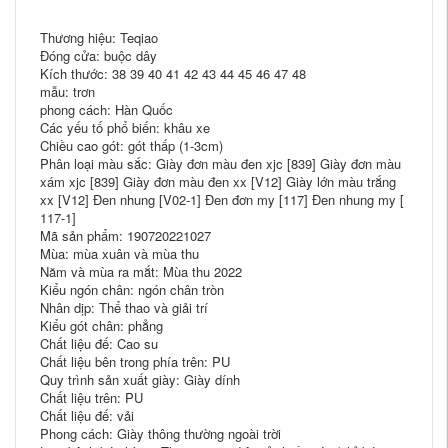
Thương hiệu: Teqiao
Đóng cửa: buộc dây
Kích thước: 38 39 40 41 42 43 44 45 46 47 48
mẫu: trơn
phong cách: Hàn Quốc
Các yếu tố phổ biến: khâu xe
Chiều cao gót: gót thấp (1-3cm)
Phân loại màu sắc: Giày đơn màu đen xjc [839] Giày đơn màu
xám xjc [839] Giày đơn màu đen xx [V12] Giày lớn màu trắng
xx [V12] Đen nhung [V02-1] Đen đơn my [117] Đen nhung my [
117-1]
Mã sản phẩm: 190720221027
Mùa: mùa xuân và mùa thu
Năm và mùa ra mắt: Mùa thu 2022
Kiểu ngón chân: ngón chân tròn
Nhân dịp: Thể thao và giải trí
Kiểu gót chân: phẳng
Chất liệu đế: Cao su
Chất liệu bên trong phía trên: PU
Quy trình sản xuất giày: Giày dính
Chất liệu trên: PU
Chất liệu đế: vải
Phong cách: Giày thông thường ngoài trời