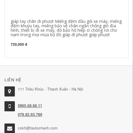
giáp tay chân đi phượt Miếng đệm đầu gối xe máy, miếng
ro
đệm khuỷu tay, miếng bảo vệ chân ngắn chống gió địa
ch
hình, thiết bị đi xe máy, đồ bảo hộ hiệp sĩ chống rơi cho
to
nam trong mọi mùa bộ đồ giáp đi phượt giáp phượt
bả
dâ
720,000 đ
38
LIÊN HỆ
111 Triều Khúc - Thanh Xuân - Hà Nội
0965.68.68.11
078.82.83.789
cskh@tautochanh.com