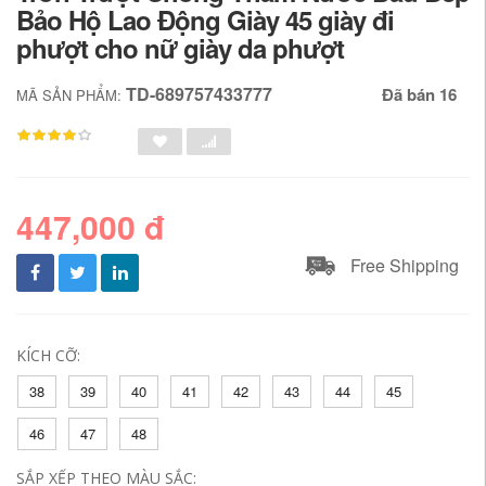
Bảo Hộ Lao Động Giày 45 giày đi
phượt cho nữ giày da phượt
TD-689757433777
Đã bán 16
MÃ SẢN PHẨM:
447,000 đ
Free Shipping
KÍCH CỠ:
38
39
40
41
42
43
44
45
46
47
48
SẮP XẾP THEO MÀU SẮC: