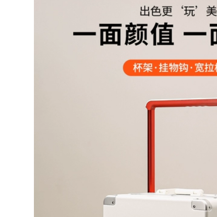
túi hành lý đi công
thể thao di động
tác, nam balo du
chống thấm nước
lich cao cap balo du
ba lô nữ túi da nam
lịch nam cao cấp
ba lô du lịch miti ba
lô du lịch nam đẹp
775,000
217,000
balo du lich cao cap
Ba lô ngoài trời Dika
Túi leo núi Camel
ó thể gập lại túi da
ngoài trời chuyên
di động thể thao du
nghiệp Ba lô đi bộ
ịch leo núi ba lô sức
đường dài Ba lô thể
chứa lớn cho nam
thao nam Ba lô du
và nữ 847 túi balo
lịch chống nước
du lịch ba lô kéo du
dành cho nữ Túi đi
ịch
học du lịch leo núi
balo adidas du lịch
ba lô du lich
273,000
Luotuo Thể Thao
884,000
Ngoài Trời Leo Núi
Túi Ba Lô Chống
Túi du lịch nam, leo
Thấm Nước Giải Trí
núi ngoài trời, chống
Du Lịch Đi Bộ Đường
thấm nước, cặp đi
Dài Leo Núi Ba Lô
học sức chứa cực
Du Lịch Nam 847 ba
lớn, hành lý đi công
ô du lịch big size ba
tác, ba lô máy tính
o du lich nu
du lịch đeo vai,
dành cho nữ balo
du lich hang hieu
479,000
balo du lịch chống
a lô du lịch big size
nước