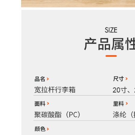
ich
Dung Tích Cực Lớn
Túi Hành Lý ba lô du
lich ba lô kéo du lịch
892,000
a lô du lich Túi du
511,000
lịch cự ly ngắn dung
ượng lớn, túi thể
ba lo du lich Ba Lô
thao nữ, túi đeo vai
Thể Thao 60 Lít 70 Lít
di động, ba lô du
Nam Dung Tích Lớn
ịch leo núi ba lô du
Nữ Hành Lý Du Lịch
lịch the north face
Ba Lô Du Lịch Sinh
a lô du lịch cho trẻ
Viên Học Leo Núi túi
em
Ngoài Trời balo du
lịch chống nước túi
xách du lịch
451,000
ba lo du lich nu Ba
451,000
lô đa năng nam 16
inch Túi đựng máy
Túi du lịch dành cho
tính nữ sinh viên đại
nữ, túi thể dục sức
học đi học Túi đeo
chứa lớn, tách khô
vai hợp thời trang
và ướt, túi xách đeo
sức chứa lớn Túi đi
chéo nam, túi du
công tác du lịch balo
lịch khoảng cách
u lich balo đi du
ngắn, túi hành lý
lịch cho nam
nhẹ ba lô du lịch the
north face túi da du
lịch
499,000
426,000
Ba lô di động du lịch
sức chứa lớn dành