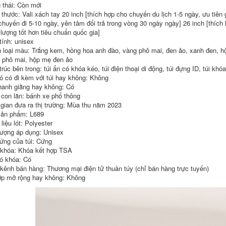
kingsun vali
màu đỏ tía cưới cô
g thái: Còn mới
dâu bền của hồi
 thước: Vali xách tay 20 inch [thích hợp cho chuyến du lịch 1-5 ngày, ưu tiên
môn vali vali kéo du
2,622,000
chuyến đi 5-10 ngày, yên tâm đổi trả trong vòng 30 ngày ngày] 26 inch [thích
lịch
 lượng tốt hơn tiêu chuẩn quốc gia]
4,022,000
tính: unisex
 loại màu: Trắng kem, hồng hoa anh đào, vàng phô mai, đen ảo, xanh đen, 
 phô mai, hộp mẹ đen ảo
trúc bên trong: túi ẩn có khóa kéo, túi điện thoại di động, túi đựng ID, túi kh
ó có đi kèm với túi hay không: Không
hanh giằng hay không: Có
 con lăn: bánh xe phổ thông
 gian đưa ra thị trường: Mùa thu năm 2023
úi du lịch Ba Lô
balo nam du lịch Ba
ản phẩm: L689
Nam Dung Tích Lớn
lô du lịch, túi du lịch
liệu lót: Polyester
2023 Mới Du Lịch Túi
ngắn ngày cho nữ,
Máy Tính Ba Lô Học
túi đựng máy tính
tượng áp dụng: Unisex
Trung Học Cơ Sở
sinh viên đại học
ứng của túi: Cứng
Trung Học Sinh Viên
dung lượng lớn, túi
 khóa: Khóa kết hợp TSA
Đại Học Nữ balo kéo
hành lý đi công tác,
ó khóa: Có
u lịch balo du lịch
nam balo du lịch nữ
túi xách du lịch
 kênh bán hàng: Thương mại điện tử thuần túy (chỉ bán hàng trực tuyến)
515,000
ớp mở rộng hay không: Không
768,000
a lô du lịch, túi du
lịch ngắn ngày cho
ba lô du lich Ba lô
nữ, túi đựng máy
ngoài trời có thể gập
ính sinh viên đại
lại siêu nhẹ đi bộ
học dung lượng lớn,
đường dài túi đi bè