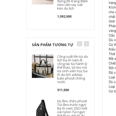
đựng đồ trang điểm
trạn
mini cầm tay vali
Kích
kéo du lịch
cho 
chất
1,092,000
Giới 
Phân
vàng
Cấu 
Dù n
Có t
SẢN PHẨM TƯƠNG TỰ
Kiểu
Thời
Công suất lớn túi du
t
Mã s
lịch ba lô nam đi
Chất 
công tác túi hành lý
thể thao, túi leo núi
Đối 
túi sinh viên học ba
Độ c
lô du lịch adidas
Loại
balo phượt chống
Dù c
nước
d
Loại
511,000
Có l
túi đeo chéo phượt
B
Túi đeo trước ngực
Ba lô nam 2023 mới
vải nylon Túi ngực
t
thể thao giải trí du