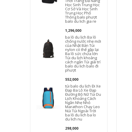
Thời Trang Đa Năng
l
Học Sinh Trung Học
Cơ Sở Và Học Sinh
Trung Học Phổ
b
Thông balo phượt
balo du lich gia re
l
1,296,000
ba lô du lịch Ba lô
l
chống nước nhẹ mới
của Nhật Bản Túi
b
nylon có thể gập lại
Ba lô sức chứa lớn
Túi du lịch khoảng
cách ngắn Túi giải trí
balo du lich balo đi
phượt
552,000
túi balo du lịch Đi Xe
Đạp Ba Lô Xe Đạp
Đường Bộ Nữ Túi Du
Lịch Khoảng Cách
d
Ngắn Nhẹ Nhỏ
Marathon Chạy Leo
Núi Túi Ngoài Trời
ba lô du lich ba lo
du lich nu
298,000