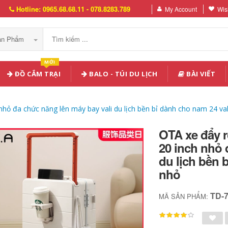
Hotline: 0965.68.68.11 - 078.8283.789
My Account
Wish
Sản Phẩm
MỚI
ĐỒ CẮM TRẠI
BALO - TÚI DU LỊCH
BÀI VIẾT
hỏ đa chức năng lên máy bay vali du lịch bền bỉ dành cho nam 24 vali
OTA xe đẩy r
20 inch nhỏ 
du lịch bền 
nhỏ
TD-
MÃ SẢN PHẨM: