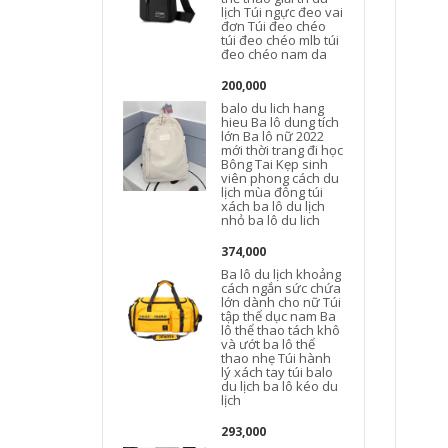
lịch Túi ngực đeo vai
đơn Túi đeo chéo
túi đeo chéo mlb túi
đeo chéo nam da
200,000
balo du lich hang
hieu Ba lô dung tích
lớn Ba lô nữ 2022
c
mới thời trang đi học
Bông Tai Kẹp sinh
l
viên phong cách du
lịch mùa đông túi
xách ba lô du lịch
nhỏ ba lô du lich
l
374,000
Ba lô du lịch khoảng
cách ngắn sức chứa
lớn dành cho nữ Túi
tập thể dục nam Ba
lô thể thao tách khô
và ướt ba lô thể
thao nhẹ Túi hành
lý xách tay túi balo
l
du lịch ba lô kéo du
l
lịch
293,000
b