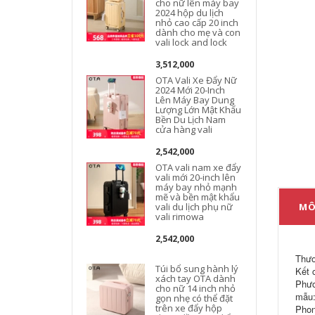
cho nữ lên máy bay
2024 hộp du lịch
nhỏ cao cấp 20 inch
dành cho mẹ và con
vali lock and lock
3,512,000
OTA Vali Xe Đẩy Nữ
2024 Mới 20-Inch
Lên Máy Bay Dung
Lượng Lớn Mật Khẩu
Bền Du Lịch Nam
cửa hàng vali
l
2,542,000
OTA vali nam xe đẩy
vali mới 20-inch lên
máy bay nhỏ mạnh
mẽ và bền mật khẩu
vali du lịch phụ nữ
MÔ
vali rimowa
d
2,542,000
Thươ
Túi bổ sung hành lý
Kết 
xách tay OTA dành
Phươ
cho nữ 14 inch nhỏ
mẫu:
gọn nhẹ có thể đặt
trên xe đẩy hộp
Phon