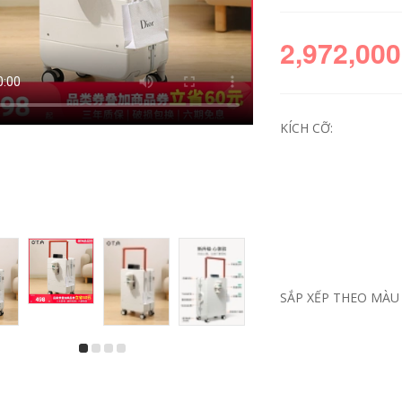
2,972,000
KÍCH CỠ:
OTA rộng xe đẩy
OTA mở trước vali
vali nữ mới 20-inch
nữ mới 20 inch nhỏ
màu đỏ tía lên máy
đựng đồ nội trú
bay vali cưới hộp
rộng xe đẩy đa
của hồi môn mẹ hộp
năng vali chất lượng
SẮP XẾP THEO MÀU 
ali giá rẻ
cao vali pisani
2,502,000
3,512,000
Hành lý OTA 2024
Vali OTA mở trước
Hộp đựng xe đẩy
cho nữ, sức chứa
nội trú 20 inch mới
lớn 20 inch vali du