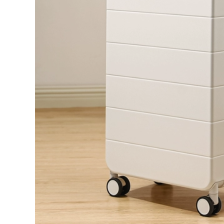
Ba lô nam đi công
tác túi hành lý dung
415,000
lượng lớn leo núi
goài trời ba lô
Ba lô du lịch thể
thường ngày chống
thao kéo sau Túi
nước sinh viên học
tập thể hình cho nữ
balo phượt chống
Túi du lịch khoảng
nước balo du lịch
cách ngắn Túi hành
nam cao cấp
lý Túi hành lý
khoảng cách ngắn
phong cách nam ba
540,000
lo du lịch balo du
Túi du lịch nam, leo
lịch chống nước
núi ngoài trời, chống
thấm nước, cặp đi
724,000
học sức chứa cực
ớn, hành lý du lịch
Ba lô đi học thông
i công tác, ba lô, ba
thường nam vải
lô máy tính, nữ ba lô
canvas đơn giản Ba
u lich ba lô túi xách
lô nam phong cách
u lịch
Hàn Quốc sức chứa
lớn học sinh trung
học Schoolbag máy
507,000
tính túi du lịch túi du
Ba lô du lịch cho nữ
lịch balo nam du lịch
2023 ba lô mới đi
công tác đường
199,000
gắn, túi du lịch nhẹ,
túi đựng máy tính
Ba Lô Nữ Ba Lô Du
dung lượng lớn, đi
Lịch Du Lịch Ngoài
học cho nam balo
Trời Cho Nam Nhẹ
nam du lịch ba lo du
Gấp Leo Núi Túi Học