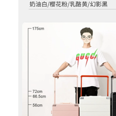
cho nữ, túi hành lý
túi du lich Túi du lịch
ơi lội riêng biệt,
khoảng cách ngắn,
chống thấm nước,
túi hành lý xách tay
thể thao khô và ướt
dung lượng lớn nhẹ
úi balo du lịch balo
cho nữ, ba lô, túi thể
ngoài trời
dục thể thao, túi
hành lý du lịch nam
túi đựng quần áo du
479,000
lịch ba lô kéo du lịch
522,000