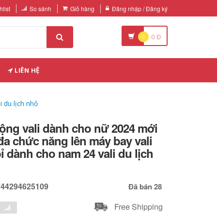
list
So sánh
Giỏ hàng
Đăng nhập / Đăng ký
0
0
Đ
LIÊN HỆ
 du lịch nhỏ
ộng vali dành cho nữ 2024 mới
đa chức năng lên máy bay vali
bỉ dành cho nam 24 vali du lịch
744294625109
Đã bán 28
Free Shipping