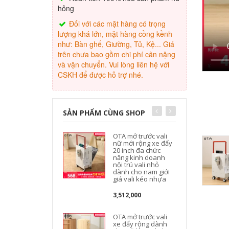
hỏng
Đối với các mặt hàng có trọng
lượng khá lớn, mặt hàng cồng kềnh
như: Bàn ghế, Giường, Tủ, Kệ... Giá
trên chưa bao gồm chi phí cân nặng
và vận chuyển. Vui lòng liên hệ với
CSKH để được hỗ trợ nhé.
SẢN PHẨM CÙNG SHOP
OTA mở trước vali
nữ mới rộng xe đẩy
20 inch đa chức
năng kinh doanh
nội trú vali nhỏ
dành cho nam giới
v
giá vali kéo nhựa
3,512,000
OTA mở trước vali
xe đẩy rộng dành