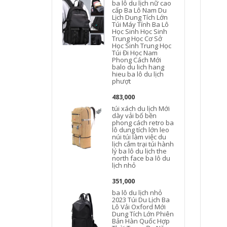
ba lô du lịch nữ cao
cấp Ba Lô Nam Du
Lịch Dung Tích Lớn
Túi Máy Tính Ba Lô
n
Học Sinh Học Sinh
Trung Học Cơ Sở
Học Sinh Trung Học
Túi Đi Học Nam
Phong Cách Mới
balo du lich hang
hieu ba lô du lịch
phượt
483,000
túi xách du lịch Mới
dày vải bố bền
l
phong cách retro ba
đ
lô dung tích lớn leo
núi túi làm việc du
d
lịch cắm trại túi hành
d
lý ba lô du lịch the
north face ba lô du
lịch nhỏ
351,000
ba lô du lịch nhỏ
n
2023 Túi Du Lịch Ba
Lô Vải Oxford Mới
Dung Tích Lớn Phiên
Bản Hàn Quốc Hợp