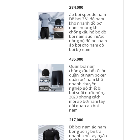
284,000
áo bơi speedo nam
Đồ bơi 361 độ nam
khô nhanh đồ bơi
nam thoáng khí
chống xấu hổ bộ đồ
bơi nam suối nước
nóng bộ đồ bơi nam
áo bơi cho nam đồ
bơi bộ nam
435,000
Quần bơi nam
chống xấu hổ cỡ lớn
quần lót nam boxer
quần bơi nam khô
nhanh chuyên
nghiệp Bộ thiết bị
bơi suối nước nóng
2023 phong cách
mới áo bơi nam tay
dài quan ao boi
nam
217,000
Đồ bơi nam áo nam
bong bóng bé trai
nhanh khô tay ngắn