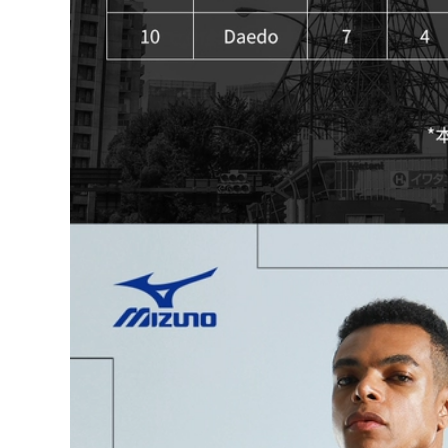
Da Cao Cấp Gợi
màu đen 1929 các
Cảm Bể Bơi Suối
kiểu đồ bơi nữ kín
Nước Nóng Mặc Đặc
đáo áo tắm nữ
iệt đồ bơi liền thân
nữ áo bơi nữ đẹp
370,000
2023 Mới Đồ Bơi Nữ
548,000
1 Boxer-Góc Bảo
bikini Đồ bơi nữ
Thủ Thon Gọn Bụng
suối nước nóng chia
Che Bụng Hàn Quốc
đôi sinh viên bảo
Gợi Cảm Đẹp Lưng
thủ 2023 kiểu mới
Ins nước Nóng Đồ
che bụng giảm béo
Bơi đồ bơi cao cấp
áo tắm dài tay
nữ bộ đồ bơi nữ
chống nắng size lớn
bộ đồ bơi nữ dài tay
207,000
đồ bơi dài cho nữ
548,000
Đồ bơi nữ mùa hè
cổ dây hở lưng che
bụng 2023 mới phổ
Bộ Đồ Bơi Nữ Bảo
biến kiểu váy một
Thủ Chia 2023 Mới
mảnh giảm béo bảo
Cô Gái Béo Bao Da
thủ suối nước nóng
Thịt Suối Nước Nóng
đồ đi bơi cho nữ các
Bể Bơi Kích Thước
kiểu đồ bơi nữ
Lớn Đặc Biệt Đồ Bơi
bộ đồ bơi nữ dài tay
602,000
đồ bơi nữ dạng
quần váy