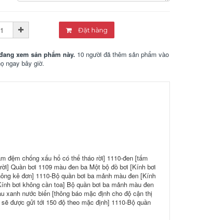
Đặt hàng
đang xem sản phẩm này.
10 người đã thêm sản phẩm vào
họ ngay bây giờ.
ấm đệm chống xấu hổ có thể tháo rời] 1110-đen [tấm
rời] Quần bơi 1109 màu đen ba Một bộ đồ bơi [Kính bơi
hông kê đơn] 1110-Bộ quần bơi ba mảnh màu đen [Kính
Kính bơi không cần toa] Bộ quần bơi ba mảnh màu đen
u xanh nước biển [thông báo mặc định cho độ cận thị
 sẽ được gửi tới 150 độ theo mặc định] 1110-Bộ quần