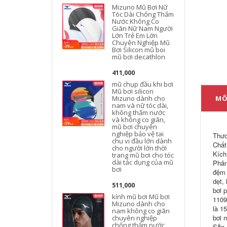
Mizuno Mũ Bơi Nữ
Tóc Dài Chống Thấm
Nước Không Co
g
Giãn Nữ Nam Người
Lớn Trẻ Em Lớn
Chuyên Nghiệp Mũ
Bơi Silicon mũ boi
t
mũ bơi decathlon
411,000
mũ chụp đầu khi bơi
Mũ bơi silicon
Mizuno dành cho
MÔ
nam và nữ tóc dài,
không thấm nước
và không co giãn,
mũ bơi chuyên
nghiệp bảo vệ tai
Thươ
chu vi đầu lớn dành
Chất
cho người lớn thời
Kích
trang mũ bơi cho tóc
dài tác dụng của mũ
Phân
bơi
đệm 
dẹt,
511,000
bơi 
kính mũ bơi Mũ bơi
1109
Mizuno dành cho
là 1
nam không co giãn
bơi 
chuyên nghiệp
chống thấm nước
Sẵn 