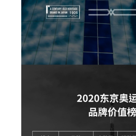
nhanh khô thiết bị
boi nu đồ bơi chống
bơi hoàn chỉnh
nắng nữ
dành cho nam áo
tắm xuân thu cho
600,000
trẻ em do boi cho
Đồ bơi kéo sau lưng
nam
cho nữ 2023 mới
phong cách nóng
298,000
bỏng bảo thủ võ sĩ
đồ bơi nữ 1 mảnh
quyền Anh một
Đồ bơi cỡ mm béo
mảnh bể bơi che
dành cho nữ kiểu
bụng giảm béo đồ
váy che bụng rộng
bơi suối nước nóng
rãi và bảo thủ cộng
do boi nu đồ tắm
với tăng mỡ suối
biển nữ
nước nóng giảm
béo đồ bơi một
560,000
mảnh dài cỡ lớn
đồ bơi nư đẹp [Giá
mùa hè bộ đồ tắm
thanh toán rõ ràng]
biển nữ kín đáo đồ
Đồ bơi nữ Váy đen
bơi kín đáo cho nữ
nhỏ Đồ bơi ôm sát
gợi cảm Đồ bơi một
706,000
mảnh Đồ bơi một
đồ bơi nữ 2 mảnh
mảnh dành cho
màu đen Đồ bơi một
người lớn bộ đồ bơi
mảnh 361 độ cho nữ
nữ liền thân đồ bơi
2023 Đồ bơi che
chống nắng cho nữ
bụng và giảm béo
kiểu mới cho bể bơi
274,000
nữ áo tắm nữ liền
áo tắm một mảnh
thân đồ bơi cao cấp