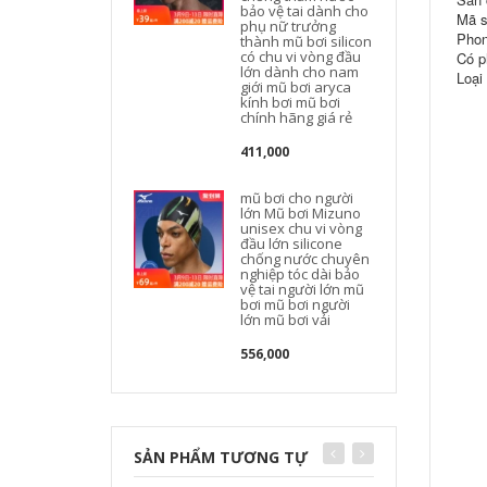
bảo vệ tai dành cho
Mã s
phụ nữ trưởng
Phon
thành mũ bơi silicon
có chu vi vòng đầu
Có p
lớn dành cho nam
Loại
giới mũ bơi aryca
kính bơi mũ bơi
chính hãng giá rẻ
411,000
mũ bơi cho người
lớn Mũ bơi Mizuno
l
unisex chu vi vòng
đầu lớn silicone
chống nước chuyên
nghiệp tóc dài bảo
vệ tai người lớn mũ
bơi mũ bơi người
lớn mũ bơi vải
556,000
SẢN PHẨM TƯƠNG TỰ