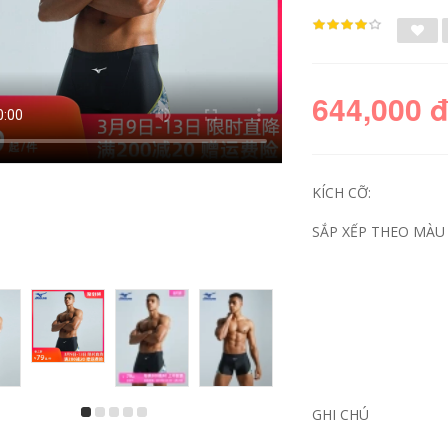
644,000 
KÍCH CỠ:
SẮP XẾP THEO MÀU 
Mũ bơi Mizuno vải
mũ bơi aryca Mũ bơi
PU nữ 2024 mới
trẻ em Mizuno vải
chuyên nghiệp
bảo vệ tai bé trai và
chống thấm nước
bé gái thiết bị
không giãn tóc dài
chuyên nghiệp Mũ
bảo vệ tai người lớn
bơi không co giãn
mũ bơi nón bơi tyr
chống thấm nước
mũ đi bơi
thời trang và dễ
thương kính bơi mũ
GHI CHÚ
bơi mũ bơi cho tóc
411,000
dài