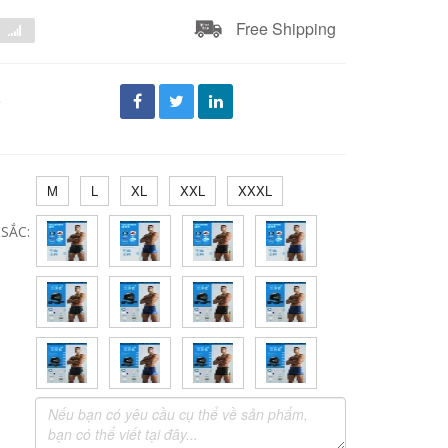
Free Shipping
đ
M
L
XL
XXL
XXXL
SẮC: