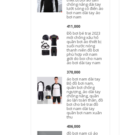
thiết bị bơi áo tắm
chống nắng dài tay
lướt sóng cổ điển áo
bơi nam dài tay áo
bơi nam
411,000
Đồ bơi bé trai 2023
mới chống xấu hổ
quần bơi áo thiết bị
suối nước nóng
thanh niên đồ bơi
phù hợp với nam
b
giới do boi cho nam
áo bơi dài tay nam
370,000
áo bơi nam dài tay
Bộ đồ bơi nam,
quần bơi chống
ngượng, áo dài tay
chống nắng, quần
áo lặn toàn thân, đồ
bơi cho bé trai đồ
bơi nam dài tay
quần bơi nam xuân
thu
406,000
đồ bơi nam có áo