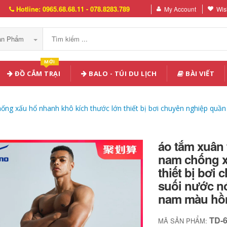
Hotline: 0965.68.68.11 - 078.8283.789
My Account
Wish
Sản Phẩm
MỚI
ĐỒ CẮM TRẠI
BALO - TÚI DU LỊCH
BÀI VIẾT
ng xấu hổ nhanh khô kích thước lớn thiết bị bơi chuyên nghiệp quần 
áo tắm xuân 
nam chống x
thiết bị bơi
suối nước n
nam màu hồ
TD-
MÃ SẢN PHẨM: