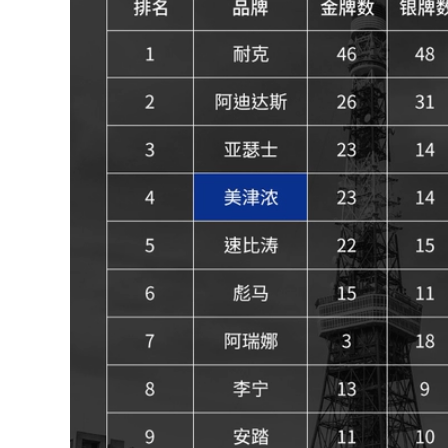
đẹp Đồ bơi Li Ning
nữ
nữ 2023 mới một
mảnh gợi cảm giảm
612,000
béo che bụng đồ
đồ bơi nữ Đồ bơi nữ
bơi huấn luyện
2024 phong cách
chuyên nghiệp thi
mới che bụng thon
đấu áo tắm tam giác
gọn một mảnh dài
đồ bơi nữ tre em áo
tay boxer bể bơi
bơi nữ
bảo thủ suối nước
nóng chuyên
613,000
nghiệp đồ bơi giữ
áo tắm một mảnh
nhiệt nữ đồ bơi nữ
đẹp Đồ bơi nữ 2023
ikini
mới một mảnh họa
tiết hoa cao cấp
560,000
siêu gợi cảm cô gái
bộ đồ bơi nữ kín Đồ
mập hở lưng áo tắm
bơi nữ 2023 mới một
đi biển suối nước
mảnh thể thao bảo
nóng bộ đồ bơi nữ
thủ bơi lội dành cho
dài tay đồ bơi nữ
người mới bắt đầu
dạng quần váy
tập luyện chuyên
nghiệp Đồ bơi cao
604,000
cấp đồ bơi cho nữ
đồ bơi kín cho nữ
áo bơi nữ đẹp
Ưu đãi đặc biệt áo
tắm nữ phiên bản
346,000
Hàn Quốc bikini một
do boi nu dep Đồ
mảnh ngực lớn
Bơi Nữ 2023 Phong
phiên bản Hàn
Cách Mới Bảo Thủ
Quốc nổi tiếng trên
Hơi Béo Che Da Xẻ
Internet áo tắm mới