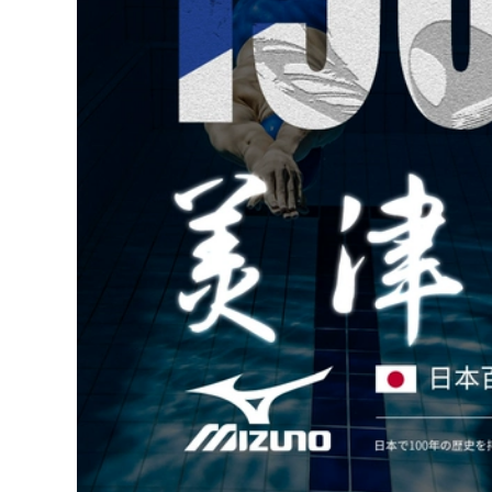
quần bơi nam màu
Đồ bơi nữ bảo thủ
trắng Đồ bơi nam bộ
áo tắm một mảnh
đồ nam cỡ lớn quần
suối nước nóng
bơi áo nam suối
2023 mùa hè mới
nước nóng quần bơi
chuyên nghiệp che
chống xấu hổ thiết
bụng giảm béo cỡ
bị bơi trọn bộ áo bơi
lớn đồ bơi đồ bơi nữ
tay dài nam quần
đẹp kín đáo đồ bơi
bơi biển
của nữ
515,000
553,000
Quần bơi nam
Đồ Bơi Nữ 2023 Mới
chống xấu hổ Quần
Đồ Bơi Suối Nước
bơi nam mùa hè
Nóng Siêu Gợi Cảm
2023 bộ đồ mới
Bảo Thủ Béo Bao
nhanh khô kích
Da Thịt Đua Đồ Bơi
thước lớn suối nước
Một Mảnh đồ bơi nữ
óng thiết bị bơi
đẹp kín đáo đồ bơi
chuyên nghiệp mua
học sinh nữ
quần bơi cho nam
ao boi nam
515,000
Đồ bơi một mảnh
226,000
mùa hè 2023 kiểu
Quần bơi nam
dáng mới hot váy
chống xấu hổ 2023
nữ kín đáo che da
mới suối nước nóng
thịt giúp bạn gái
cỡ lớn đồ bơi nam
thon gọn béo đi tắm
chuyên nghiệp
suối nước nóng ao