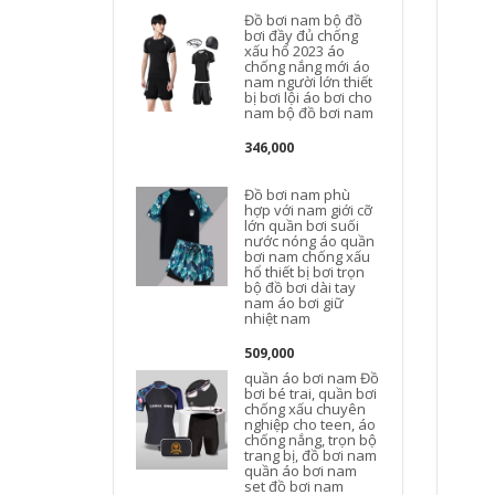
Đồ bơi nam bộ đồ
bơi đầy đủ chống
xấu hổ 2023 áo
chống nắng mới áo
nam người lớn thiết
bị bơi lội áo bơi cho
nam bộ đồ bơi nam
346,000
Đồ bơi nam phù
hợp với nam giới cỡ
lớn quần bơi suối
nước nóng áo quần
bơi nam chống xấu
hổ thiết bị bơi trọn
bộ đồ bơi dài tay
nam áo bơi giữ
nhiệt nam
n
509,000
quần áo bơi nam Đồ
bơi bé trai, quần bơi
chống xấu chuyên
nghiệp cho teen, áo
chống nắng, trọn bộ
trang bị, đồ bơi nam
quần áo bơi nam
set đồ bơi nam