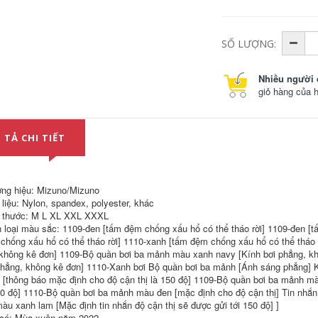
mũ đi bơi Mũ bơi trẻ
411,000
em Mizuno cho bé
ái và bé trai silicon
chống thấm nước
Mũ bơi trẻ em
SỐ LƯỢNG:
mũ bơi hoạt hình dễ
Mizuno cho bé gái
thương mũ tóc dài
và bé trai chống
hiết bị mũ bơi
nước, không co
Nhiều người 
yingfa mũ bơi cao
giãn, bảo vệ tai hoạt
su
hình dễ thương, mũ
giỏ hàng của 
bơi silicon chuyên
nghiệp mũ kính bơi
451,000
nón bơi view
Mũ bơi bong bóng
 TẢ CHI TIẾT
Mizuno dành cho
451,000
nữ tóc dài, bảo vệ
tai to cho nam, mũ
mũ trùm đầu đi bơi
bơi silicon chống
Mũ bơi Mizuno,
thấm nước, thoải
thoải mái, không
mái và không co
thấm nước, không
ng hiệu: Mizuno/Mizuno
giãn nón bơi nam
co giãn, mũ vải bảo
 liệu: Nylon, spandex, polyester, khác
mũ bơi speedo
vệ tai dài cho nữ,
 thước: M L XL XXL XXXL
silicone
huấn luyện mũ bơi
màu trơn dành cho
 loại màu sắc: 1109-đen [tấm đệm chống xấu hổ có thể tháo rời] 1109-đen [t
nam trưởng thành
511,000
chống xấu hổ có thể tháo rời] 1110-xanh [tấm đệm chống xấu hổ có thể tháo 
nón bơi nón bơi
 không kê đơn] 1109-Bộ quần bơi ba mảnh màu xanh navy [Kính bơi phẳng, k
mũ bơi adidas Mũ
arena
bơi dạng hạt Mizuno
phẳng, không kê đơn] 1110-Xanh bơi Bộ quần bơi ba mảnh [Ánh sáng phẳng] 
dành cho nữ tóc
 [thông báo mặc định cho độ cận thị là 150 độ] 1109-Bộ quần bơi ba mảnh mà
556,000
dài, đặc biệt dành
50 độ] 1110-Bộ quần bơi ba mảnh màu đen [mặc định cho độ cận thị] Tin nhắn
cho người lớn có
Mũ chống nắng trẻ
màu xanh lam [Mặc định tin nhắn độ cận thị sẽ được gửi tới 150 độ] ]
chu vi vòng đầu lớn,
em Mizuno, mũ
mũ bơi silicon bảo
chống nắng trẻ em,
có: Mùa xuân năm 2022