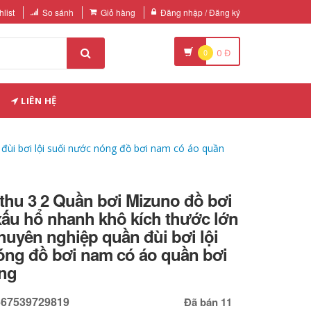
list
So sánh
Giỏ hàng
Đăng nhập / Đăng ký
0
0
Đ
LIÊN HỆ
đùi bơi lội suối nước nóng đồ bơi nam có áo quần
thu 3 2 Quần bơi Mizuno đồ bơi
ấu hổ nhanh khô kích thước lớn
 chuyên nghiệp quần đùi bơi lội
óng đồ bơi nam có áo quần bơi
ng
667539729819
Đã bán 11