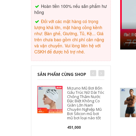
Hoàn tiền 100% nếu sản phẩm hư
hỏng
Đối với các mặt hàng có trọng
lượng khá lớn, mặt hàng cồng kềnh
như: Bàn ghế, Giường, Tủ, Kệ... Giá
trên chưa bao gồm chi phí cân nặng
và vận chuyển. Vui lòng liên hệ với
CSKH để được hỗ trợ nhé.
SẢN PHẨM CÙNG SHOP
Mizuno Mũ Bơi Bốn
Gấu Trúc Nữ Dài Tóc
Chống Thấm Nước
Đặc Biệt Không Co
Giãn Lớn Nam
Chuyên Nghiệp Mũ
Bơi Silicon mũ bơi
mũ bơi loại nào tốt
451,000