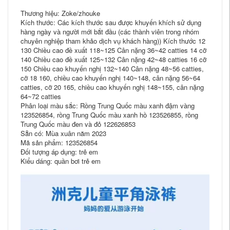
Thương hiệu: Zoke/zhouke
Kích thước: Các kích thước sau được khuyến khích sử dụng
hàng ngày và người mới bắt đầu (các thành viên trong nhóm
chuyên nghiệp tham khảo dịch vụ khách hàng)) Kích thước 12
130 Chiều cao đề xuất 118~125 Cân nặng 36~42 catties 14 cỡ
140 Chiều cao đề xuất 125~132 Cân nặng 42~48 catties 16 cỡ
150 Chiều cao khuyến nghị 132~140 Cân nặng 48~56 catties,
cỡ 18 160, chiều cao khuyến nghị 140~148, cân nặng 56~64
catties, cỡ 20 165, chiều cao khuyến nghị 148~155, cân nặng
64~72 catties
Phân loại màu sắc: Rồng Trung Quốc màu xanh đậm vàng
123526854, rồng Trung Quốc màu xanh hồ 123526855, rồng
Trung Quốc màu đen và đỏ 122626853
Sẵn có: Mùa xuân năm 2023
Mã sản phẩm: 123526854
Đối tượng áp dụng: trẻ em
Kiểu dáng: quần bơi trẻ em