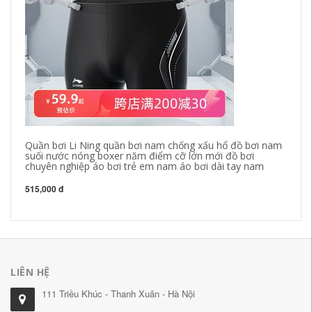
Quần bơi Li Ning quần bơi nam chống xấu hổ đồ bơi nam
hì
suối nước nóng boxer năm điểm cỡ lớn mới đồ bơi
ch
chuyên nghiệp áo bơi trẻ em nam áo bơi dài tay nam
th
lê
515,000 đ
1,
LIÊN HỆ
111 Triều Khúc - Thanh Xuân - Hà Nội