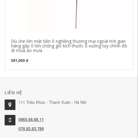
Dù che lớn mặt tiền ô nghiêng thương mại ngoài trời gian
va
hàng gấp ô lớn chống gió kích thước ô vuông tùy chỉnh đồ
cô
đi mưa áo mưa
va
591,000 đ
1,
LIÊN HỆ
111 Triều Khúc - Thanh Xuân - Hà Nội
0965.68.68.11
078.82.83.789