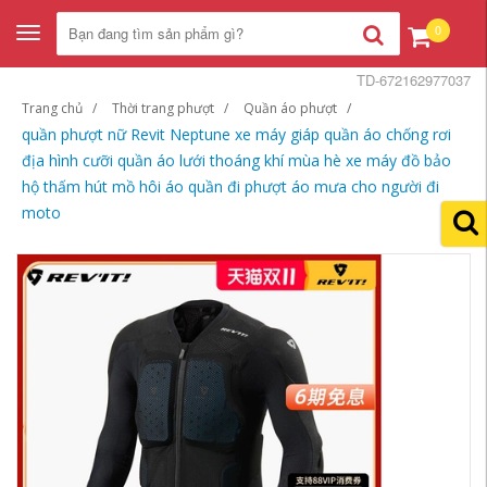
0
Toggle
navigation
TD-672162977037
Trang chủ
Thời trang phượt
Quần áo phượt
quần phượt nữ Revit Neptune xe máy giáp quần áo chống rơi
địa hình cưỡi quần áo lưới thoáng khí mùa hè xe máy đồ bảo
hộ thấm hút mồ hôi áo quần đi phượt áo mưa cho người đi
moto