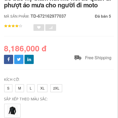
phượt áo mưa cho người đi moto
TD-672162977037
Đã bán 5
MÃ SẢN PHẨM:
8,186,000 đ
Free Shipping
KÍCH CỠ:
S
M
L
XL
2XL
SẮP XẾP THEO MÀU SẮC: