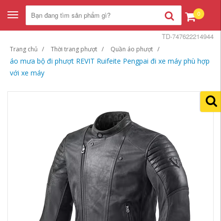
0
Toggle
navigation
TD-747622214944
Trang chủ
Thời trang phượt
Quần áo phượt
áo mưa bộ đi phượt REVIT Ruifeite Pengpai đi xe máy phù hợp
với xe máy