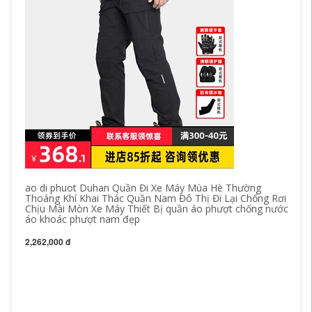
ao di phuot Duhan Quần Đi Xe Máy Mùa Hè Thường
Thoáng Khí Khai Thác Quần Nam Đô Thị Đi Lại Chống Rơi
Chịu Mài Mòn Xe Máy Thiết Bị quần áo phượt chống nước
áo khoác phượt nam đẹp
2,262,000 đ
A-
Đư
áo
6,