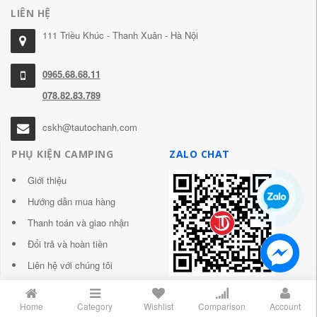
LIÊN HỆ
111 Triều Khúc - Thanh Xuân - Hà Nội
0965.68.68.11
078.82.83.789
cskh@tautochanh.com
PHỤ KIỆN CAMPING
ZALO CHAT
Giới thiệu
Hướng dẫn mua hàng
Thanh toán và giao nhận
Đổi trả và hoàn tiền
Liên hệ với chúng tôi
Home
Category
Wishlist
Comparison
Account