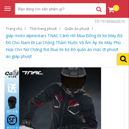
0
Toggle
navigation
TD-751924622570
Trang chủ
Thời trang phượt
Quần áo phượt
giáp moto alpinestars TNAC Cánh Hổ Mùa Đông Đi Xe Máy Bộ
Đồ Cho Nam Đi Lại Chống Thấm Nước Và Ấm Áp Xe Máy Phù
Hợp Cho Nữ Chống Rơi Đua Xe bộ Đồ quần áo mặc đi phượt
áo giáp phượt