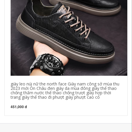
giày leo núi nữ the north face Giày nam công sở mùa thu
Kí
2023 mới Ôn Châu đen giày da mùa đông giày thể thao
dù
chống thấm nước thể thao chống trượt giày hợp thời
ch
trang giày thể thao đi phượt giày phượt cao cổ
ph
451,000 đ
19