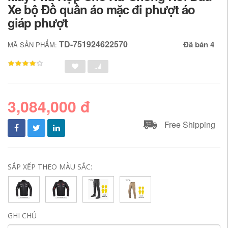
Xe bộ Đồ quần áo mặc đi phượt áo
giáp phượt
TD-751924622570
Đã bán 4
MÃ SẢN PHẨM:
3,084,000 đ
Free Shipping
SẮP XẾP THEO MÀU SẮC:
GHI CHÚ