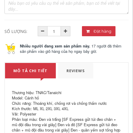
SỐ LƯỢNG:
Đặt hàng
Nhiều người đang xem sản phẩm này.
17 người đã thêm
sản phẩm vào giỏ hàng của họ ngay bây giờ.
MÔ TẢ CHI TIẾT
REVIEWS
Thương hiệu: TNAC/Tanaichi
Model: Cánh hổ
Chức năng: Thoáng khí, chống rơi và chống thấm nước
Kích thước: ML XL 2XL 3XL 4XL
Vải: Polyester
Phân loại màu: Đen và trắng [SF Express gửi túi đeo chân +
mũ đội đầu trong vài giây] Đen và đỏ [SF Express gửi túi đeo
chân + mũ đội đầu trong vài giây] Đen - quần yếm sợi tổng hợp