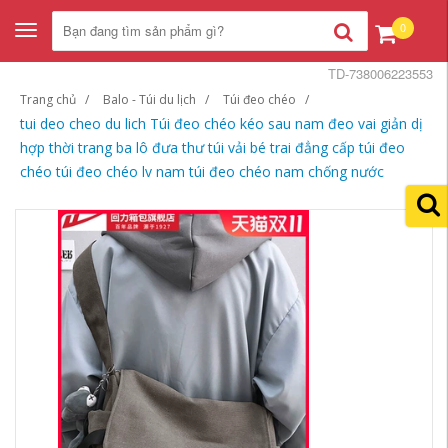
0
Toggle
navigation
TD-738006223553
Trang chủ
Balo - Túi du lịch
Túi đeo chéo
tui deo cheo du lich Túi đeo chéo kéo sau nam đeo vai giản dị
hợp thời trang ba lô đưa thư túi vải bé trai đẳng cấp túi đeo
chéo túi đeo chéo lv nam túi đeo chéo nam chống nước