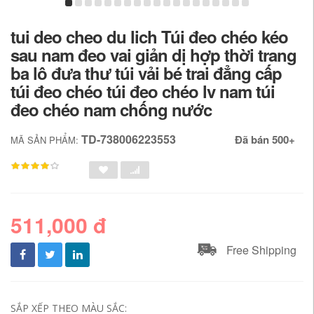
tui deo cheo du lich Túi đeo chéo kéo
sau nam đeo vai giản dị hợp thời trang
ba lô đưa thư túi vải bé trai đẳng cấp
túi đeo chéo túi đeo chéo lv nam túi
đeo chéo nam chống nước
TD-738006223553
Đã bán 500+
MÃ SẢN PHẨM:
511,000 đ
Free Shipping
SẮP XẾP THEO MÀU SẮC: