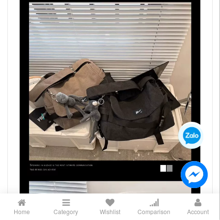
Home
Category
Wishlist
Comparison
Account