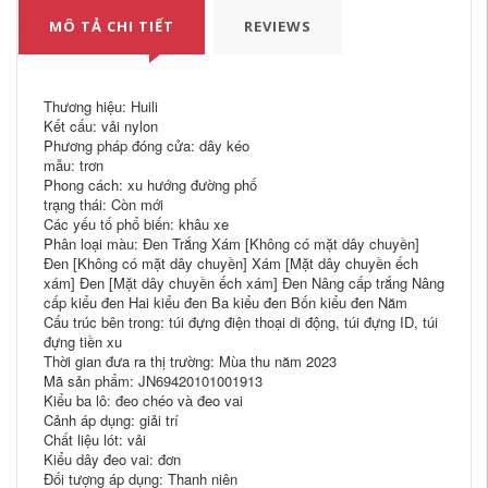
MÔ TẢ CHI TIẾT
REVIEWS
Thương hiệu: Huili
Kết cấu: vải nylon
Phương pháp đóng cửa: dây kéo
mẫu: trơn
Phong cách: xu hướng đường phố
trạng thái: Còn mới
Các yếu tố phổ biến: khâu xe
Phân loại màu: Đen Trắng Xám [Không có mặt dây chuyền]
Đen [Không có mặt dây chuyền] Xám [Mặt dây chuyền ếch
xám] Đen [Mặt dây chuyền ếch xám] Đen Nâng cấp trắng Nâng
cấp kiểu đen Hai kiểu đen Ba kiểu đen Bốn kiểu đen Năm
Cấu trúc bên trong: túi đựng điện thoại di động, túi đựng ID, túi
đựng tiền xu
Thời gian đưa ra thị trường: Mùa thu năm 2023
Mã sản phẩm: JN69420101001913
Kiểu ba lô: đeo chéo và đeo vai
Cảnh áp dụng: giải trí
Chất liệu lót: vải
Kiểu dây đeo vai: đơn
Đối tượng áp dụng: Thanh niên