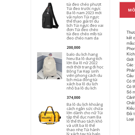
túi đeo chéo phượt
B
Túi đeo trước ngực
MÔ
Ba lô nam 2023 mới
vải nylon Túi ngực
t
thể thao giải trí du
lịch Túi ngực đeo vai
đơn Túi đeo chéo
Thươ
túi đeo chéo mlb túi
kết 
đeo chéo nam da
mẫu:
200,000
Phon
Kích
balo du lich hang
hieu Ba lô dung tích
Giới 
lớn Ba lô nữ 2022
c
Các 
mới thời trang đi học
Phân
Bông Tai Kẹp sinh
l
viên phong cách du
Cấu 
lịch mùa đông túi
Có t
xách ba lô du lịch
Có t
nhỏ ba lô du lich
l
Số m
Cảnh
374,000
Chất 
Ba lô du lịch khoảng
Kiểu
cách ngắn sức chứa
lớn dành cho nữ Túi
Đối 
tập thể dục nam Ba
Loại 
lô thể thao tách khô
và ướt ba lô thể
thao nhẹ Túi hành
lý xách tay túi balo
l