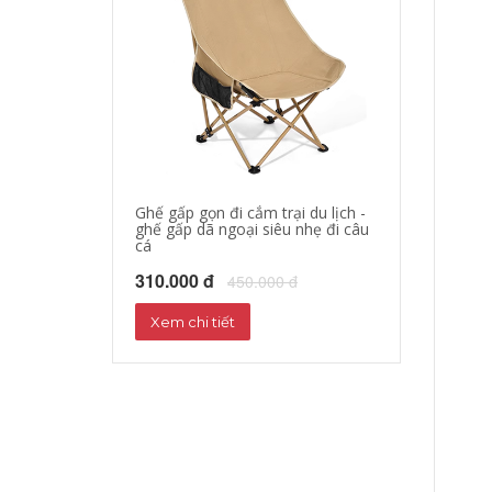
Ghế gấp gọn đi cắm trại du lịch -
áo khoác đi mo
ghế gấp dã ngoại siêu nhẹ đi câu
hộ xe máy, quần
cá
phượt đường dà
310.000 đ
680.000 đ
450.000 đ
72
Xem chi tiết
Xem chi tiết