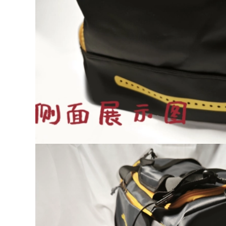
to Quần áo bảo
 áo chống gió đi
i
0.000 đ