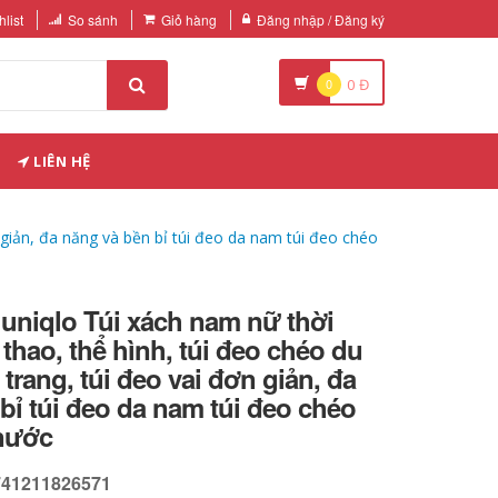
list
So sánh
Giỏ hàng
Đăng nhập / Đăng ký
0
0
Đ
LIÊN HỆ
ơn giản, đa năng và bền bỉ túi đeo da nam túi đeo chéo
 uniqlo Túi xách nam nữ thời
ể thao, thể hình, túi đeo chéo du
 trang, túi đeo vai đơn giản, đa
bỉ túi đeo da nam túi đeo chéo
nước
741211826571