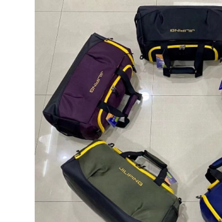
o du lich nu
du lịch đeo vai,
dành cho nữ balo
du lich hang hieu
479,000
balo du lịch chống
a lô du lịch big size
nước
Ba lô nam đi công
tác túi hành lý dung
415,000
lượng lớn leo núi
goài trời ba lô
Ba lô du lịch thể
thường ngày chống
thao kéo sau Túi
nước sinh viên học
tập thể hình cho nữ
balo phượt chống
Túi du lịch khoảng
nước balo du lịch
cách ngắn Túi hành
nam cao cấp
lý Túi hành lý
khoảng cách ngắn
phong cách nam ba
540,000
lo du lịch balo du
Túi du lịch nam, leo
lịch chống nước
núi ngoài trời, chống
thấm nước, cặp đi
724,000
học sức chứa cực
ớn, hành lý du lịch
Ba lô đi học thông
i công tác, ba lô, ba
thường nam vải
lô máy tính, nữ ba lô
canvas đơn giản Ba
u lich ba lô túi xách
lô nam phong cách
u lịch
Hàn Quốc sức chứa
lớn học sinh trung
học Schoolbag máy
507,000
tính túi du lịch túi du
Ba lô du lịch cho nữ
lịch balo nam du lịch
2023 ba lô mới đi
công tác đường
199,000