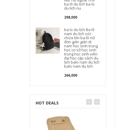
Núi Túi Ngoài Trời
ba lô du lich ba lo
du lich nu
298,000
b
ba lo du lịch Ba lô
nam du lịch sức
chứa lớn ba lô nữ
t
đơn giản giản dị
nam học sinh trung
học cơ sở học sinh
trung học sinh viên
đại học cặp sách du
lịch balo nam du lịch
balo nam du lịch
266,000
HOT DEALS