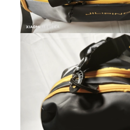
lịch
499,000
426,000
Ba lô di động du lịch
sức chứa lớn dành
cho nữ, túi hành lý
túi du lich Túi du lịch
ơi lội riêng biệt,
khoảng cách ngắn,
chống thấm nước,
túi hành lý xách tay
thể thao khô và ướt
dung lượng lớn nhẹ
úi balo du lịch balo
cho nữ, ba lô, túi thể
ngoài trời
dục thể thao, túi
hành lý du lịch nam
túi đựng quần áo du
479,000
lịch ba lô kéo du lịch
522,000