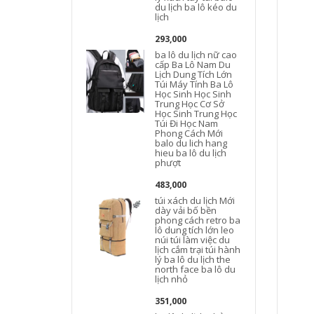
du lịch ba lô kéo du
l
lịch
293,000
b
ba lô du lịch nữ cao
cấp Ba Lô Nam Du
Lịch Dung Tích Lớn
Túi Máy Tính Ba Lô
n
Học Sinh Học Sinh
Trung Học Cơ Sở
Học Sinh Trung Học
Túi Đi Học Nam
Phong Cách Mới
balo du lich hang
hieu ba lô du lịch
phượt
483,000
túi xách du lịch Mới
dày vải bố bền
l
phong cách retro ba
đ
lô dung tích lớn leo
núi túi làm việc du
d
lịch cắm trại túi hành
d
lý ba lô du lịch the
north face ba lô du
lịch nhỏ
351,000