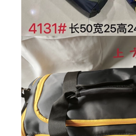
gắn, túi du lịch nhẹ,
túi đựng máy tính
Ba Lô Nữ Ba Lô Du
dung lượng lớn, đi
Lịch Du Lịch Ngoài
học cho nam balo
Trời Cho Nam Nhẹ
nam du lịch ba lo du
Gấp Leo Núi Túi Học
ich
Dung Tích Cực Lớn
Túi Hành Lý ba lô du
lich ba lô kéo du lịch
892,000
a lô du lich Túi du
511,000
lịch cự ly ngắn dung
ượng lớn, túi thể
ba lo du lich Ba Lô
thao nữ, túi đeo vai
Thể Thao 60 Lít 70 Lít
di động, ba lô du
Nam Dung Tích Lớn
ịch leo núi ba lô du
Nữ Hành Lý Du Lịch
lịch the north face
Ba Lô Du Lịch Sinh
a lô du lịch cho trẻ
Viên Học Leo Núi túi
em
Ngoài Trời balo du
lịch chống nước túi
xách du lịch
451,000
ba lo du lich nu Ba
451,000
lô đa năng nam 16
inch Túi đựng máy
Túi du lịch dành cho
tính nữ sinh viên đại
nữ, túi thể dục sức
học đi học Túi đeo
chứa lớn, tách khô
vai hợp thời trang
và ướt, túi xách đeo
sức chứa lớn Túi đi
chéo nam, túi du
công tác du lịch balo
lịch khoảng cách
u lich balo đi du
ngắn, túi hành lý
lịch cho nam
nhẹ ba lô du lịch the
north face túi da du