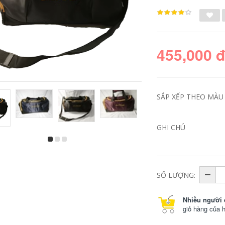
455,000 
SẮP XẾP THEO MÀU 
GHI CHÚ
úi du lịch Ba Lô
balo nam du lịch Ba
Nam Dung Tích Lớn
lô du lịch, túi du lịch
2023 Mới Du Lịch Túi
ngắn ngày cho nữ,
Máy Tính Ba Lô Học
túi đựng máy tính
Trung Học Cơ Sở
sinh viên đại học
SỐ LƯỢNG:
Trung Học Sinh Viên
dung lượng lớn, túi
Đại Học Nữ balo kéo
hành lý đi công tác,
u lịch balo du lịch
nam balo du lịch nữ
Nhiều người 
túi xách du lịch
giỏ hàng của 
515,000
768,000