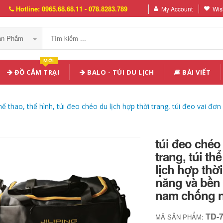
Hotline: 0965.68.68.11 - 078.8283.789
My Account
Wish
Sản Phẩm
MỚI
ĐỒ CẮM TRẠI
BALO - TÚI DU LỊCH
BÀI VIẾT
hể thao, thể hình, túi đeo chéo du lịch hợp thời trang, túi đeo vai đ
túi đeo chéo
trang, túi th
lịch hợp thời
năng và bền 
nam chống 
TD-
MÃ SẢN PHẨM: