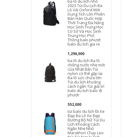
ba lô du lịch nhỏ
n
2023 Túi Du Lịch Ba
Lô Vải Oxford Mới
Dung Tích Lớn Phiên
Bản Hàn Quốc Hợp
Thời Trang Đa Năng
l
Học Sinh Trung Học
Cơ Sở Và Học Sinh
Trung Học Phổ
b
Thông balo phượt
balo du lich gia re
l
1,296,000
ba lô du lịch Ba lô
l
chống nước nhẹ mới
của Nhật Bản Túi
b
nylon có thể gập lại
Ba lô sức chứa lớn
Túi du lịch khoảng
cách ngắn Túi giải trí
balo du lich balo đi
phượt
552,000
túi balo du lịch Đi Xe
Đạp Ba Lô Xe Đạp
Đường Bộ Nữ Túi Du
Lịch Khoảng Cách
d
Ngắn Nhẹ Nhỏ
Marathon Chạy Leo