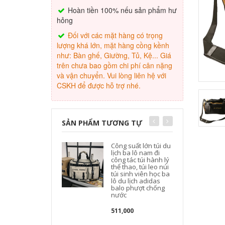
Hoàn tiền 100% nếu sản phẩm hư
hỏng
Đối với các mặt hàng có trọng
lượng khá lớn, mặt hàng cồng kềnh
như: Bàn ghế, Giường, Tủ, Kệ... Giá
trên chưa bao gồm chi phí cân nặng
và vận chuyển. Vui lòng liên hệ với
CSKH để được hỗ trợ nhé.
SẢN PHẨM TƯƠNG TỰ
Công suất lớn túi du
t
lịch ba lô nam đi
công tác túi hành lý
thể thao, túi leo núi
túi sinh viên học ba
lô du lịch adidas
balo phượt chống
nước
d
511,000