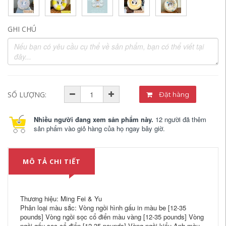
GHI CHÚ
SỐ LƯỢNG:
Đặt hàng
Nhiều người đang xem sản phẩm này.
12 người đã thêm
sản phẩm vào giỏ hàng của họ ngay bây giờ.
MÔ TẢ CHI TIẾT
Thương hiệu: Ming Fei & Yu
Phân loại màu sắc: Vòng ngồi hình gấu in màu be [12-35
pounds] Vòng ngồi sọc cổ điển màu vàng [12-35 pounds] Vòng
ngồi gấu sọc cổ điển [12-35 pounds] Vòng ngồi kiểu Anh màu