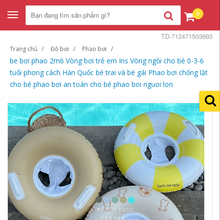
0
Toggle
navigation
TD-712471503693
Trang chủ
Đồ bơi
Phao bơi
be bơi phao 2m6 Vòng bơi trẻ em Ins Vòng ngồi cho bé 0-3-6
tuổi phong cách Hàn Quốc bé trai và bé gái Phao bơi chống lật
cho bé phao bơi an toàn cho bé phao boi nguoi lon