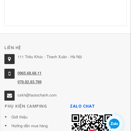
th
gấ
2,
LIÊN HỆ
111 Triều Khúc - Thanh Xuân - Hà Nội
0965.68.68.11
078.82.83.789
cskh@tautochanh.com
PHỤ KIỆN CAMPING
ZALO CHAT
Giới thiệu
Hướng dẫn mua hàng