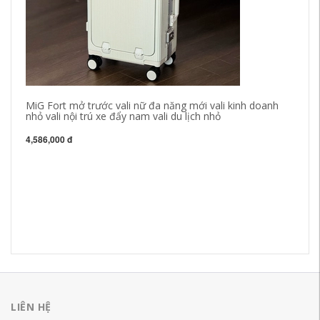
MiG Fort mở trước vali nữ đa năng mới vali kinh doanh
nhỏ vali nội trú xe đẩy nam vali du lịch nhỏ
4,586,000 đ
ba
Ng
Tí
lị
64
LIÊN HỆ