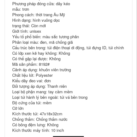
Phương pháp đóng cửa: dây kéo
mẫu: trơn
Phong cách: thời trang Âu Mỹ
Hình dạng: hình vuông dọc
trạng thái: Còn mới
Giới tính: unisex
Yếu tố phổ biến: màu sắc tương phản
Phân loại màu: đen, mã chống giả
Cấu trúc bên trong: túi điện thoại di động, túi đựng ID, túi chính
Có lớp xen kẽ hay không: Không
Có thể gập lại được: Không
Mã sản phẩm: 8192#
Cảnh áp dụng: khuôn viên trường
Chất liệu lót: Polyester
Kiểu dây đeo vai: đơn
Đối tượng áp dụng: Thanh niên
Loại bộ phận mang: tay cầm mềm
Loại túi hành lý bên ngoài: túi vá bên trong
Độ cứng của túi: mềm
Cỡ lớn
Kích thước túi: 47x18x32cm
Chống thấm: Chống thấm nước
Có bông đệm lưng: Không
Kích thước máy tính: 10 inch