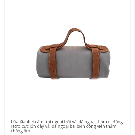
Lừa Xiaobei cắm trại ngoài trời vải dã ngoại thảm di động
Tủ
retro cực lớn dày vải dã ngoại bãi biển công viên thảm
là
chống ẩm
lạ