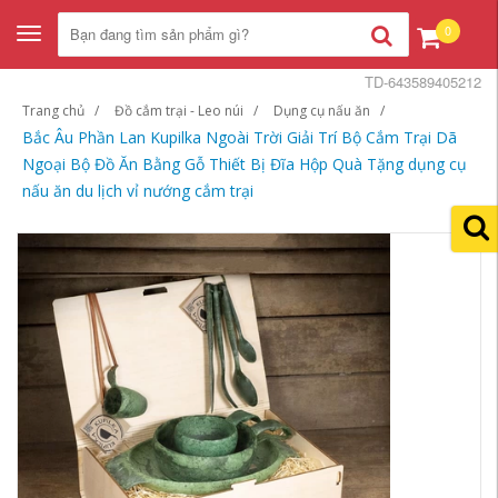
0
Toggle
navigation
TD-643589405212
Trang chủ
Đồ cắm trại - Leo núi
Dụng cụ nấu ăn
Bắc Âu Phần Lan Kupilka Ngoài Trời Giải Trí Bộ Cắm Trại Dã
Ngoại Bộ Đồ Ăn Bằng Gỗ Thiết Bị Đĩa Hộp Quà Tặng dụng cụ
nấu ăn du lịch vỉ nướng cắm trại