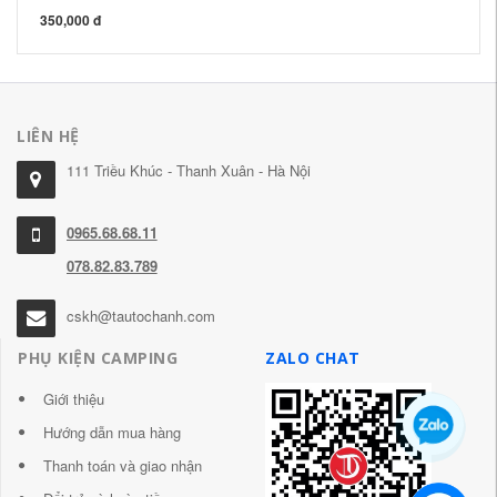
350,000 đ
62
LIÊN HỆ
111 Triều Khúc - Thanh Xuân - Hà Nội
0965.68.68.11
078.82.83.789
cskh@tautochanh.com
PHỤ KIỆN CAMPING
ZALO CHAT
Giới thiệu
Hướng dẫn mua hàng
Thanh toán và giao nhận