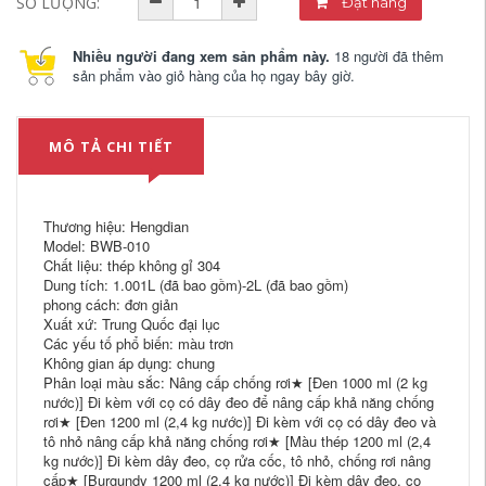
SỐ LƯỢNG:
Đặt hàng
Nhiều người đang xem sản phẩm này.
18 người đã thêm
sản phẩm vào giỏ hàng của họ ngay bây giờ.
MÔ TẢ CHI TIẾT
Thương hiệu: Hengdian
Model: BWB-010
Chất liệu: thép không gỉ 304
Dung tích: 1.001L (đã bao gồm)-2L (đã bao gồm)
phong cách: đơn giản
Xuất xứ: Trung Quốc đại lục
Các yếu tố phổ biến: màu trơn
Không gian áp dụng: chung
Phân loại màu sắc: Nâng cấp chống rơi★ [Đen 1000 ml (2 kg
nước)] Đi kèm với cọ có dây đeo để nâng cấp khả năng chống
rơi★ [Đen 1200 ml (2,4 kg nước)] Đi kèm với cọ có dây đeo và
tô nhỏ nâng cấp khả năng chống rơi★ [Màu thép 1200 ml (2,4
kg nước)] Đi kèm dây đeo, cọ rửa cốc, tô nhỏ, chống rơi nâng
cấp★ [Burgundy 1200 ml (2,4 kg nước)] Đi kèm dây đeo, cọ