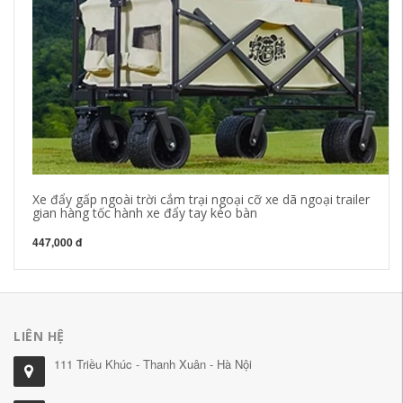
Xe đẩy gấp ngoài trời cắm trại ngoại cỡ xe dã ngoại trailer
Ic
gian hàng tốc hành xe đẩy tay kéo bàn
má
447,000 đ
54
LIÊN HỆ
111 Triều Khúc - Thanh Xuân - Hà Nội