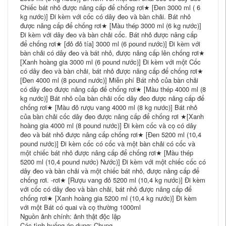
Chiếc bát nhỏ được nâng cấp để chống rơi★ [Đen 3000 ml ( 6
kg nước)] Đi kèm với cốc có dây đeo và bàn chải. Bát nhỏ
được nâng cấp để chống rơi★ [Màu thép 3000 ml (6 kg nước)]
Đi kèm với dây đeo và bàn chải cốc. Bát nhỏ được nâng cấp
để chống rơi★ [đỏ đỏ tía] 3000 ml (6 pound nước)] Đi kèm với
bàn chải có dây đeo và bát nhỏ, được nâng cấp lên chống rơi★
[Xanh hoàng gia 3000 ml (6 pound nước)] Đi kèm với một Cốc
có dây đeo và bàn chải, bát nhỏ được nâng cấp để chống rơi★
[Đen 4000 ml (8 pound nước)] Miễn phí Bát nhỏ của bàn chải
có dây đeo được nâng cấp để chống rơi★ [Màu thép 4000 ml (8
kg nước)] Bát nhỏ của bàn chải cốc dây đeo được nâng cấp để
chống rơi★ [Màu đỏ rượu vang 4000 ml (8 kg nước)] Bát nhỏ
của bàn chải cốc dây đeo được nâng cấp để chống rơi ★[Xanh
hoàng gia 4000 ml (8 pound nước)] Đi kèm cốc và cọ có dây
đeo và bát nhỏ được nâng cấp chống rơi★ [Đen 5200 ml (10,4
pound nước)] Đi kèm cốc có cốc và một bàn chải có cốc và
một chiếc bát nhỏ được nâng cấp để chống rơi★ [Màu thép
5200 ml (10,4 pound nước) Nước)] Đi kèm với một chiếc cốc có
dây đeo và bàn chải và một chiếc bát nhỏ, được nâng cấp để
chống rơi. -rơi★ [Rượu vang đỏ 5200 ml (10,4 kg nước)] Đi kèm
với cốc có dây đeo và bàn chải, bát nhỏ được nâng cấp để
chống rơi★ [Xanh hoàng gia 5200 ml (10,4 kg nước)] Đi kèm
với một Bát có quai và cọ thường 1000ml
Nguồn ảnh chính: ảnh thật độc lập
Các tình huống áp dụng: Chung