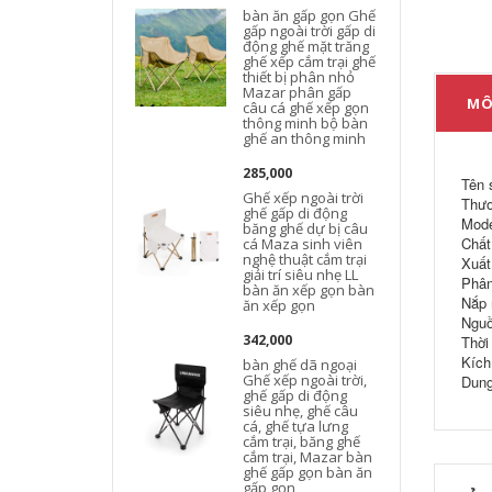
bàn ăn gấp gọn Ghế
gấp ngoài trời gấp di
động ghế mặt trăng
ghế xếp cắm trại ghế
thiết bị phân nhỏ
d
Mazar phân gấp
MÔ
câu cá ghế xếp gọn
thông minh bộ bàn
ghế an thông minh
285,000
Tên 
Ghế xếp ngoài trời
Thươ
ghế gấp di động
Mode
băng ghế dự bị câu
Chất 
cá Maza sinh viên
nghệ thuật cắm trại
Xuất
giải trí siêu nhẹ LL
Phân 
bàn ăn xếp gọn bàn
Nắp 
ăn xếp gọn
Nguồ
342,000
Thời 
Kích
bàn ghế dã ngoại
Ghế xếp ngoài trời,
Dung
ghế gấp di động
siêu nhẹ, ghế câu
cá, ghế tựa lưng
cắm trại, băng ghế
cắm trại, Mazar bàn
ghế gấp gọn bàn ăn
gấp gọn