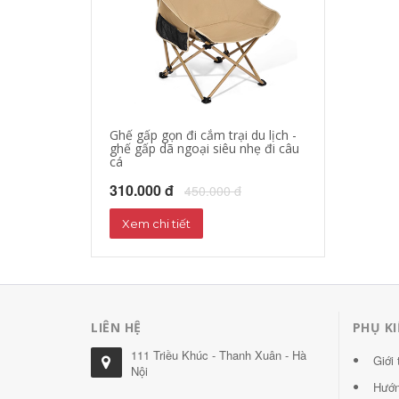
Ghế gấp gọn đi cắm trại du lịch -
áo khoác đi mo
ghế gấp dã ngoại siêu nhẹ đi câu
hộ xe máy, quần
cá
phượt đường dà
310.000 đ
680.000 đ
450.000 đ
72
Xem chi tiết
Xem chi tiết
LIÊN HỆ
PHỤ K
111 Triều Khúc - Thanh Xuân - Hà
Giới 
Nội
Hướn