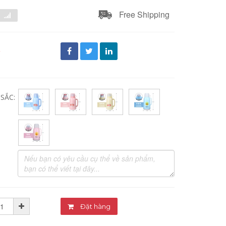
Free Shipping
đ
SẮC:
Đặt hàng