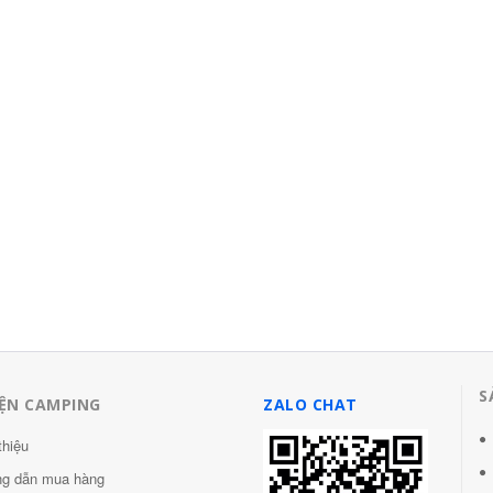
to Quần áo bảo
 áo chống gió đi
i
0.000 đ
S
IỆN CAMPING
ZALO CHAT
thiệu
g dẫn mua hàng