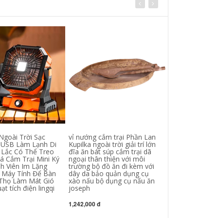
Ngoài Trời Sạc
vỉ nướng cắm trại Phần Lan
Nguyên Thủy D
 USB Làm Lạnh Di
Kupilka ngoài trời giải trí lớn
Bếp Nướng Ngo
Lắc Có Thể Treo
đĩa ăn bát súp cắm trại dã
Nướng Bếp Nư
á Cắm Trại Mini Ký
ngoại thân thiện với môi
Nhà Hộ Gia Đìn
nh Viên Im Lặng
trường bộ đồ ăn đi kèm với
Bếp Cắm Trại
 Máy Tính Để Bàn
dây da bảo quản dụng cụ
cho thuê bếp 
 Thọ Làm Mát Gió
xào nấu bộ dụng cụ nấu ăn
thuê bếp nướn
t tích điện lingqi
joseph
277,000 đ
1,242,000 đ