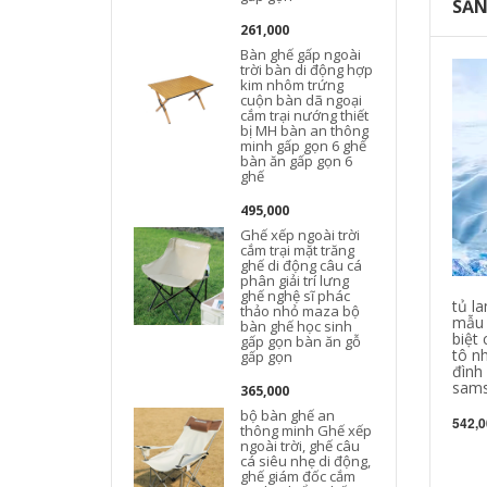
SẢN
261,000
Bàn ghế gấp ngoài
trời bàn di động hợp
kim nhôm trứng
cuộn bàn dã ngoại
cắm trại nướng thiết
bị MH bàn an thông
minh gấp gọn 6 ghế
bàn ăn gấp gọn 6
ghế
495,000
Ghế xếp ngoài trời
cắm trại mặt trăng
ghế di động câu cá
phân giải trí lưng
ghế nghệ sĩ phác
tủ la
thảo nhỏ maza bộ
mẫu 
bàn ghế học sinh
biệt 
gấp gọn bàn ăn gỗ
tô nh
gấp gọn
đình
sams
365,000
bộ bàn ghế an
542,0
thông minh Ghế xếp
ngoài trời, ghế câu
cá siêu nhẹ di động,
ghế giám đốc cắm