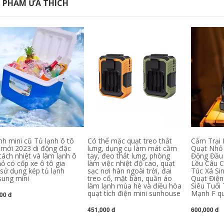
 PHẨM ƯA THÍCH
Động Mazar Ghế
Hình Maza Gấp Câu
Xếp Câu Cá Phân
Cá Ghế ghế nằm
bộ bàn ghế gấp gọn
gấp gọn ghế tựa
thông minh bộ bàn
lưng gấp gọn
ăn gấp gọn
281,000
535,000
bộ bàn ghế học sinh
Đô Thị Sóng Ghế
gấp gọn Bàn ghế
Gấp Ngoài Trời
xếp ngoài trời cắm
Kermit Ghế Di Động
trại dã ngoại cắm
Cắm Trại Lưng Ghế
trại thiết bị cung cấp
Dã Ngoại Câu Cá
xe di động du lịch tự
Phân Bãi Biển Ghế
lái gỗ nguyên khối
bộ bàn ghế học sinh
bàn cuộn trứng bộ
gấp gọn bộ bàn ăn
bàn ghế gấp gọn
gấp gọn 6 ghế
ghế xếp gọn thông
minh
451,000
1,766,000
nh mini cũ Tủ lạnh ô tô
Có thể mặc quạt treo thắt
Cắm Trại 
ghế tựa lưng gấp
mới 2023 di động đặc
lưng, dụng cụ làm mát cầm
Quạt Nhỏ
gọn Đô Thị Sóng
ghế sofa gấp gọn
cách nhiệt và làm lạnh ô
tay, đeo thắt lưng, phòng
Động Đầu 
Ghế Gấp Ngoài Trời
Bàn gấp ngoài trời
ỏ có cốp xe ô tô gia
làm việc nhiệt độ cao, quạt
Lều Câu C
Di Động Dã Ngoại
gấp gọn bàn cắm
 sử dụng kép tủ lạnh
sạc nơi hàn ngoài trời, đai
Túc Xá Si
Kermit Ghế Siêu
trại di động Bộ bàn
ung mini
Nhẹ Câu Cá Cắm
treo cổ, mặt bàn, quần áo
ghế dã ngoại cung
Quạt Điện
Trại Cung Cấp Thiết
cấp thiết bị bàn
làm lạnh mùa hè và điều hòa
Siêu Tuổi
Bị Ghế bàn ghế du
trứng cuộn hợp kim
quạt tích điện mini sunhouse
Mạnh F quạ
00 đ
lịch bàn ghế gấp
nhôm ghế gấp gọn
thông minh
bàn ghế gấp gọn
451,000 đ
600,000 đ
369,000
374,000