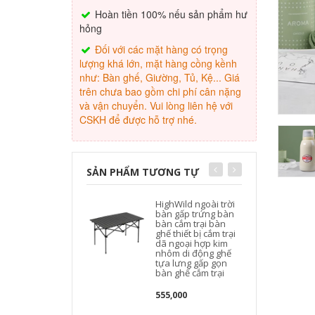
Hoàn tiền 100% nếu sản phẩm hư
hỏng
Đối với các mặt hàng có trọng
lượng khá lớn, mặt hàng cồng kềnh
như: Bàn ghế, Giường, Tủ, Kệ... Giá
trên chưa bao gồm chi phí cân nặng
và vận chuyển. Vui lòng liên hệ với
CSKH để được hỗ trợ nhé.
SẢN PHẨM TƯƠNG TỰ
HighWild ngoài trời
bàn gấp trứng bàn
bàn cắm trại bàn
ghế thiết bị cắm trại
dã ngoại hợp kim
nhôm di động ghế
tựa lưng gấp gọn
bàn ghế cắm trại
555,000