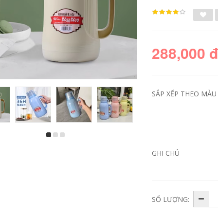
288,000 
SẮP XẾP THEO MÀU 
bộ bàn ghế học sinh
bàn ăn xếp gọn Bàn
gấp gọn Bàn gấp
ghế xếp ngoài trời
GHI CHÚ
ngoài trời hợp kim
Urban Wave, bàn
nhôm trứng cuộn
ghế picnic di động,
bàn di động bàn
bàn trứng cuộn,
cắm trại dã ngoại Bộ
bàn cắm trại, trọn
bàn ghế cắm trại
bộ trang thiết bị vật
cung cấp thiết bị ghế
dụng bàn ghế gấp
cao gấp gọn ghế
bàn ghế ăn gấp gọn
SỐ LƯỢNG:
gấp gọn
365,000
426,000