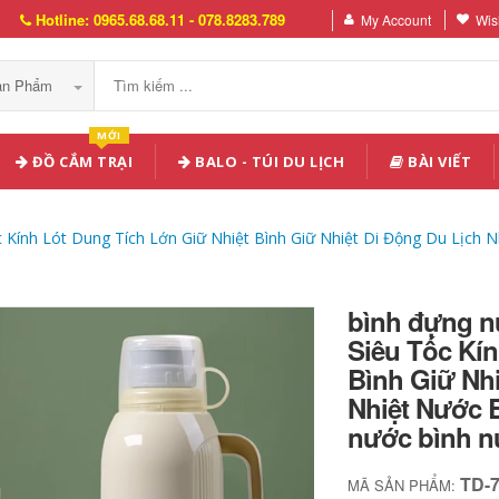
Hotline: 0965.68.68.11 - 078.8283.789
My Account
Wish
Sản Phẩm
MỚI
ĐỒ CẮM TRẠI
BALO - TÚI DU LỊCH
BÀI VIẾT
 Kính Lót Dung Tích Lớn Giữ Nhiệt Bình Giữ Nhiệt Di Động Du Lịch N
bình đựng n
Siêu Tốc Kín
Bình Giữ Nh
Nhiệt Nước B
nước bình n
TD-
MÃ SẢN PHẨM: