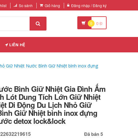
list
So sánh
Giỏ hàng
Đăng nhập / Đăng ký
0
0
Đ
LIÊN HỆ
hỏ Giữ Nhiệt Nước Bình Giữ Nhiệt bình inox đựng
ước Bình Giữ Nhiệt Gia Đình Ấm
h Lót Dung Tích Lớn Giữ Nhiệt
iệt Di Động Du Lịch Nhỏ Giữ
ình Giữ Nhiệt bình inox đựng
ước detox lock&lock
722632219615
Đã bán 5