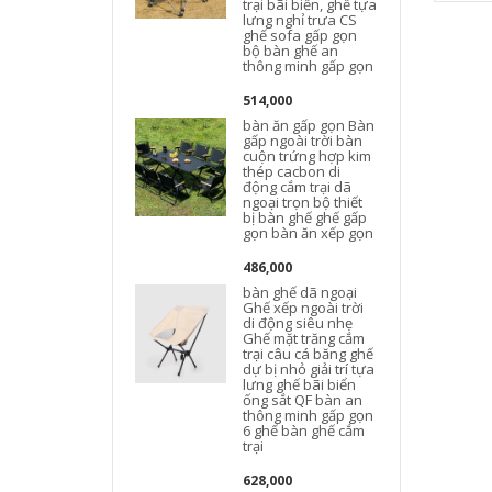
trại bãi biển, ghế tựa
lưng nghỉ trưa CS
ghế sofa gấp gọn
bộ bàn ghế an
thông minh gấp gọn
514,000
bàn ăn gấp gọn Bàn
gấp ngoài trời bàn
cuộn trứng hợp kim
thép cacbon di
động cắm trại dã
ngoại trọn bộ thiết
bị bàn ghế ghế gấp
gọn bàn ăn xếp gọn
t
486,000
bàn ghế dã ngoại
Ghế xếp ngoài trời
di động siêu nhẹ
Ghế mặt trăng cắm
trại câu cá băng ghế
dự bị nhỏ giải trí tựa
lưng ghế bãi biển
ống sắt QF bàn an
thông minh gấp gọn
6 ghế bàn ghế cắm
trại
628,000