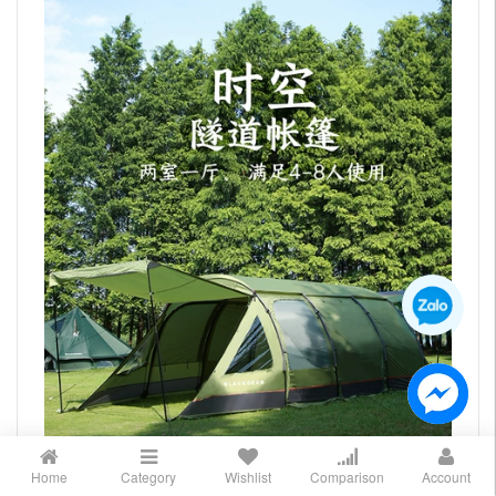
Home
Category
Wishlist
Comparison
Account