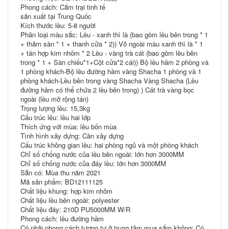
Phong cách: Cắm trại tinh tế
sản xuất tại Trung Quốc
Kích thước lều: 5-8 người
Phân loại màu sắc: Lều - xanh thì là (bao gồm lều bên trong * 1
+ thảm sàn * 1 + thanh cửa * 2)) Vỏ ngoài màu xanh thì là * 1
+ tán hợp kim nhôm * 2 Lều - vàng trà cát (bao gồm lều bên
trong * 1 + Sàn chiếu*1+Cột cửa*2 cái)) Bộ lều hầm 2 phòng và
1 phòng khách-Bộ lều đường hầm vàng Shacha 1 phòng và 1
phòng khách-Lều bên trong vàng Shacha Vàng Shacha (Lều
đường hầm có thể chứa 2 lều bên trong) ) Cát trà vàng bọc
ngoài (lều mở rộng tán)
Trọng lượng lều: 15,3kg
Cấu trúc lều: lều hai lớp
Thích ứng với mùa: lều bốn mùa
Tình hình xây dựng: Cần xây dựng
Cấu trúc không gian lều: hai phòng ngủ và một phòng khách
Chỉ số chống nước của lều bên ngoài: lớn hơn 3000MM
Chỉ số chống nước của đáy lều: lớn hơn 3000MM
Sẵn có: Mùa thu năm 2021
Mã sản phẩm: BD12111125
Chất liệu khung: hợp kim nhôm
Chất liệu lều bên ngoài: polyester
Chất liệu đáy: 210D PU5000MM W/R
Phong cách: lều đường hầm
Có phải phong cách tương tự ở trung tâm mua sắm không: Có