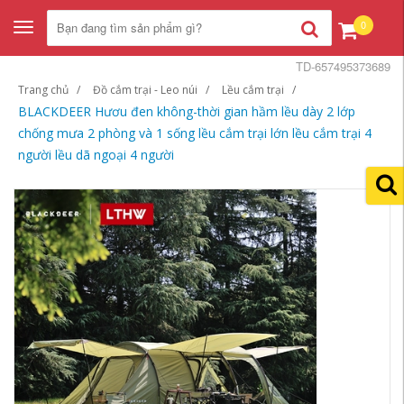
0
Toggle
navigation
TD-657495373689
Trang chủ
Đồ cắm trại - Leo núi
Lều cắm trại
BLACKDEER Hươu đen không-thời gian hầm lều dày 2 lớp
chống mưa 2 phòng và 1 sống lều cắm trại lớn lều cắm trại 4
người lều dã ngoại 4 người