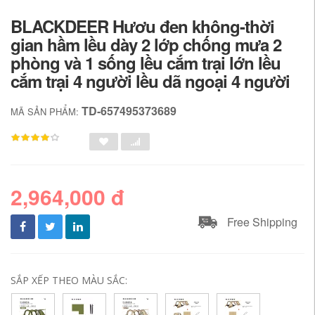
BLACKDEER Hươu đen không-thời
gian hầm lều dày 2 lớp chống mưa 2
phòng và 1 sống lều cắm trại lớn lều
cắm trại 4 người lều dã ngoại 4 người
TD-657495373689
MÃ SẢN PHẨM:
2,964,000 đ
Free Shipping
SẮP XẾP THEO MÀU SẮC: