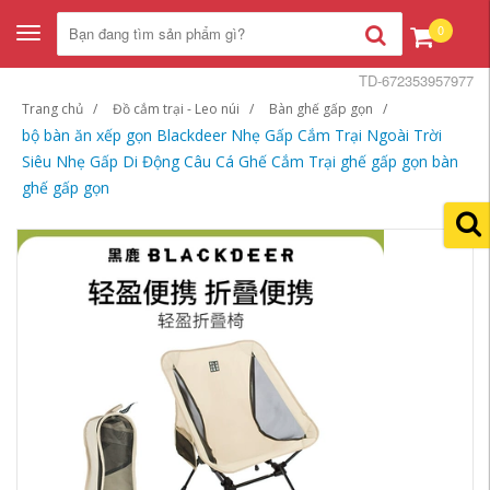
0
Toggle
navigation
TD-672353957977
Trang chủ
Đồ cắm trại - Leo núi
Bàn ghế gấp gọn
bộ bàn ăn xếp gọn Blackdeer Nhẹ Gấp Cắm Trại Ngoài Trời
Siêu Nhẹ Gấp Di Động Câu Cá Ghế Cắm Trại ghế gấp gọn bàn
ghế gấp gọn