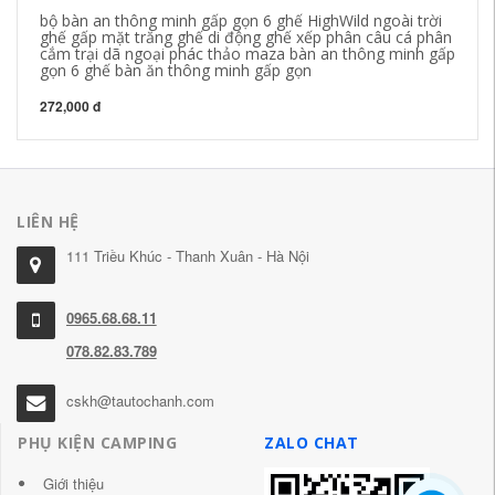
bộ bàn an thông minh gấp gọn 6 ghế HighWild ngoài trời
Mi
ghế gấp mặt trăng ghế di động ghế xếp phân câu cá phân
BB
cắm trại dã ngoại phác thảo maza bàn an thông minh gấp
Ch
gọn 6 ghế bàn ăn thông minh gấp gọn
60
272,000 đ
LIÊN HỆ
111 Triều Khúc - Thanh Xuân - Hà Nội
0965.68.68.11
078.82.83.789
cskh@tautochanh.com
PHỤ KIỆN CAMPING
ZALO CHAT
Giới thiệu